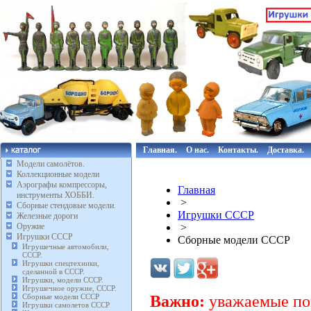
Главная.
О нас.
Контакты.
Доставка.
Модели самолётов.
Коллекционные модели
Аэрографы компрессоры,
Главная
инструменты ХОББИ.
>
Сборные стендовые модели.
Игрушки СССР
Железные дороги
Оружие
>
Игрушки СССР
Сборные модели СССР
Игрушечные автомобили,
СССР.
Игрушки спецтехники,
сделанной в СССР.
Игрушки, модели СССР.
Игрушечное оружие, СССР.
Сборные модели СССР
Важно:
уважаемые пок
Игрушки самолетов СССР