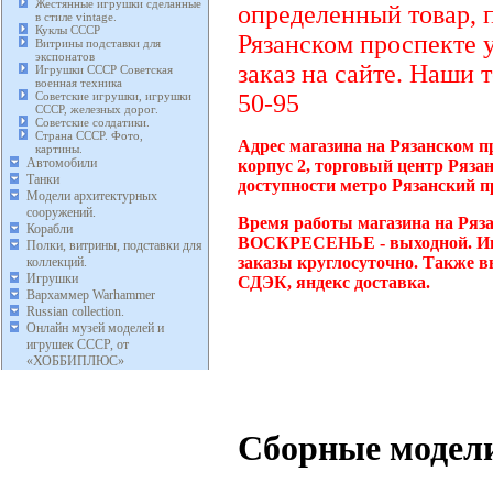
Жестянные игрушки сделанные
определенный товар, 
в стиле vintage.
Куклы СССР
Рязанском проспекте 
Витрины подставки для
экспонатов
заказ на сайте. Наши 
Игрушки СССР Советская
военная техника
Советские игрушки, игрушки
50-95
СССР, железных дорог.
Советские солдатики.
Страна СССР. Фото,
Адрес магазина на Рязанском п
картины.
Автомобили
корпус 2, торговый центр Ряза
Танки
доступности метро Рязанский п
Модели архитектурных
сооружений.
Время работы магазина на Ряза
Корабли
ВОСКРЕСЕНЬЕ - выходной. Инт
Полки, витрины, подставки для
заказы круглосуточно. Также в
коллекций.
Игрушки
СДЭК, яндекс доставка.
Вархаммер Warhammer
Russian collection.
Онлайн музей моделей и
игрушек СССР, от
«ХОББИПЛЮС»
Сборные модел