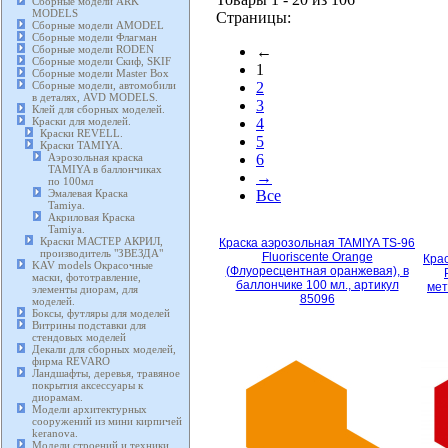
Сборные модели ARK
MODELS
Страницы:
Сборные модели AMODEL
Сборные модели Флагман
Сборные модели RODEN
←
Сборные модели Скиф, SKIF
1
Сборные модели Master Box
Сборные модели, автомобили
2
в деталях, AVD MODELS.
3
Клей для сборных моделей.
Краски для моделей.
4
Краски REVELL.
5
Краски TAMIYA.
Аэрозольная краска
6
TAMIYA в баллончиках
→
по 100мл
Эмалевая Краска
Все
Tamiya.
Акриловая Краска
Tamiya.
Краски МАСТЕР АКРИЛ,
Краска аэрозольная TAMIYA TS-96
производитель "ЗВЕЗДА"
Fluoriscente Orange
Кра
KAV models Окрасочные
(Флуоресцентная оранжевая), в
маски, фототравление,
баллончике 100 мл., артикул
мет
элементы диорам, для
85096
моделей.
Боксы, футляры для моделей
Витрины подставки для
стендовых моделей
Декали для сборных моделей,
фирма REVARO
Ландшафты, деревья, травяное
покрытия аксессуары к
диорамам.
Модели архитектурных
сооружений из мини кирпичей
keranova.
Модели строений и техники