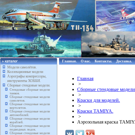
Главная.
О нас.
Контакты.
Доставка.
Модели самолётов.
Коллекционные модели
Аэрографы компрессоры,
Главная
инструменты ХОББИ.
>
Сборные стендовые модели.
Сборные стендовые модели
Стендовые сборные модели
танков.
>
Сборные стендовые модели
Краски для моделей.
самолетов.
Сборные стендовые модели
>
вертолетов.
Краски TAMIYA.
Сборные стендовые модели
автомобилей.
>
Сборные стендовые модели
Аэрозольная краска TAMIY
кораблей.
Сборные стендовые модели
подводных лодок.
Сборные стендовые модели