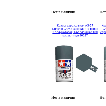
Нет в наличии
Нет
Краска аэрозольная AS-27
Кра
Gunship Gray 2 Вертолетно-серая
Gh
2 полуматовая, в баллончике 100
сер
мл., артикул 86527
Нет в наличии
Нет