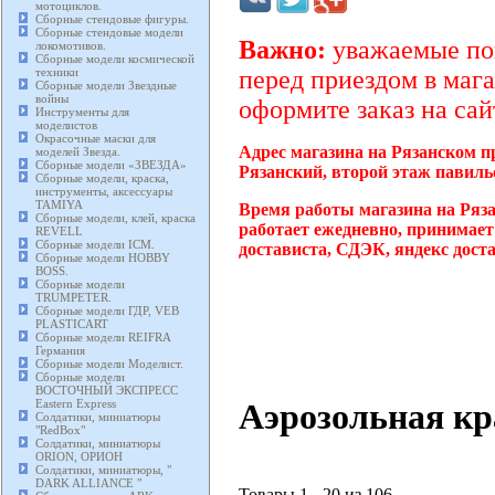
мотоциклов.
Сборные стендовые фигуры.
Сборные стендовые модели
Важно:
уважаемые пок
локомотивов.
Сборные модели космической
техники
перед приездом в мага
Сборные модели Звездные
войны
оформите заказ на сай
Инструменты для
моделистов
Окрасочные маски для
Адрес магазина на Рязанском п
моделей Звезда.
Сборные модели «ЗВЕЗДА»
Рязанский, второй этаж павиль
Сборные модели, краска,
инструменты, аксессуары
TAMIYA
Время работы магазина на Ряза
Сборные модели, клей, краска
работает ежедневно, принимает
REVELL
Сборные модели ICM.
достависта, СДЭК, яндекс дост
Сборные модели HOBBY
BOSS.
Сборные модели
TRUMPETER.
Сборные модели ГДР, VEB
PLASTICART
Сборные модели REIFRA
Германия
Сборные модели Моделист.
Сборные модели
ВОСТОЧНЫЙ ЭКСПРЕСС
Аэрозольная кр
Eastern Express
Солдатики, миниатюры
"RedBox"
Солдатики, миниатюры
ORION, ОРИОН
Солдатики, миниатюры, "
DARK ALLIANCE "
Товары 1 - 20 из 106