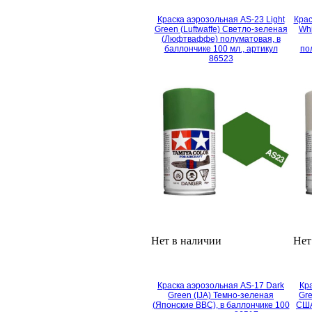
Краска аэрозольная AS-23 Light
Крас
Green (Luftwaffe) Светло-зеленая
Whi
(Люфтваффе) полуматовая, в
баллончике 100 мл., артикул
по
86523
Нет в наличии
Нет
Краска аэрозольная AS-17 Dark
Кра
Green (IJA) Темно-зеленая
Gr
(Японские ВВС), в баллончике 100
США