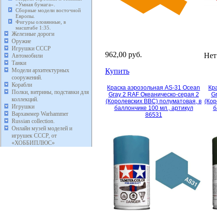
«Умная бумага».
Сборные модели восточной
Европы.
Фигуры оловянные, в
масштабе 1:35.
Железные дороги
Оружие
Игрушки СССР
962,00 руб.
Нет
Автомобили
Танки
Модели архитектурных
Купить
сооружений.
Корабли
Краска аэрозольная AS-31 Ocean
Кр
Полки, витрины, подставки для
Gray 2 RAF Океаническо-серая 2
G
коллекций.
(Королевских ВВС) полуматовая, в
(Кор
Игрушки
баллончике 100 мл., артикул
б
Вархаммер Warhammer
86531
Russian collection.
Онлайн музей моделей и
игрушек СССР, от
«ХОББИПЛЮС»