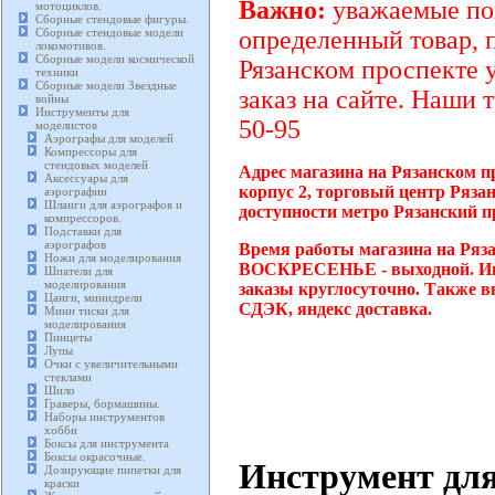
Важно:
уважаемые пок
мотоциклов.
Сборные стендовые фигуры.
Сборные стендовые модели
определенный товар, 
локомотивов.
Сборные модели космической
Рязанском проспекте 
техники
Сборные модели Звездные
заказ на сайте. Наши 
войны
Инструменты для
50-95
моделистов
Аэрографы для моделей
Компрессоры для
стендовых моделей
Адрес магазина на Рязанском п
Аксессуары для
корпус 2, торговый центр Ряза
аэрографии
Шланги для аэрографов и
доступности метро Рязанский п
компрессоров.
Подставки для
аэрографов
Время работы магазина на Ряза
Ножи для моделирования
ВОСКРЕСЕНЬЕ - выходной. Инт
Шпатели для
моделирования
заказы круглосуточно. Также в
Цанги, минидрели
СДЭК, яндекс доставка.
Мини тиски для
моделирования
Пинцеты
Лупы
Очки с увеличительными
стеклами
Шило
Граверы, бормашины.
Наборы инструментов
хобби
Боксы для инструмента
Боксы окрасочные.
Инструмент дл
Дозирующие пипетки для
краски