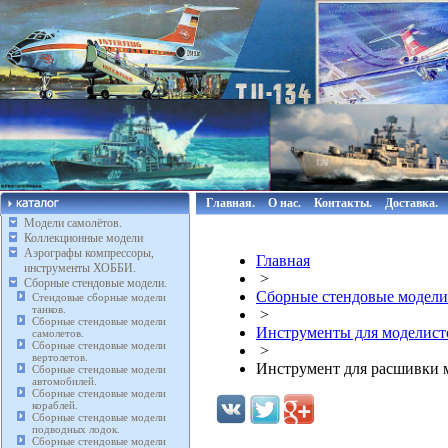
Главная.
О нас.
Контакты.
Доставка.
Модели самолётов.
Коллекционные модели
Аэрографы компрессоры,
Главная
инструменты ХОББИ.
>
Сборные стендовые модели.
Сборные стендовые модели
Стендовые сборные модели
танков.
>
Сборные стендовые модели
Инструменты для моделист
самолетов.
Сборные стендовые модели
>
вертолетов.
Инструмент для расшивки 
Сборные стендовые модели
автомобилей.
Сборные стендовые модели
кораблей.
Сборные стендовые модели
подводных лодок.
Сборные стендовые модели