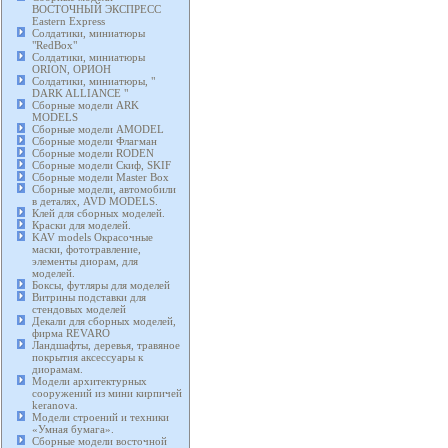
ВОСТОЧНЫЙ ЭКСПРЕСС
Eastern Express
Солдатики, миниатюры
"RedBox"
Солдатики, миниатюры
ORION, ОРИОН
Солдатики, миниатюры, "
DARK ALLIANCE "
Сборные модели ARK
MODELS
Сборные модели AMODEL
Сборные модели Флагман
Сборные модели RODEN
Сборные модели Скиф, SKIF
Сборные модели Master Box
Сборные модели, автомобили
в деталях, AVD MODELS.
Клей для сборных моделей.
Краски для моделей.
KAV models Окрасочные
маски, фототравление,
элементы диорам, для
моделей.
Боксы, футляры для моделей
Витрины подставки для
стендовых моделей
Декали для сборных моделей,
фирма REVARO
Ландшафты, деревья, травяное
покрытия аксессуары к
диорамам.
Модели архитектурных
сооружений из мини кирпичей
keranova.
Модели строений и техники
«Умная бумага».
Сборные модели восточной