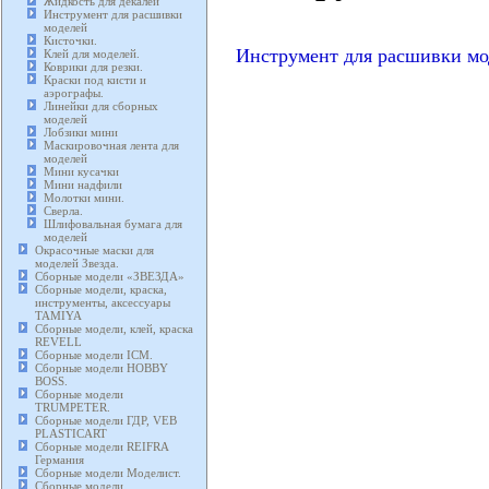
Жидкость для декалей
Инструмент для расшивки
моделей
Кисточки.
Инструмент для расшивки мо
Клей для моделей.
Коврики для резки.
Краски под кисти и
аэрографы.
Линейки для сборных
моделей
Лобзики мини
Маскировочная лента для
моделей
Мини кусачки
Мини надфили
Молотки мини.
Сверла.
Шлифовальная бумага для
моделей
Окрасочные маски для
моделей Звезда.
Сборные модели «ЗВЕЗДА»
Сборные модели, краска,
инструменты, аксессуары
TAMIYA
Сборные модели, клей, краска
REVELL
Сборные модели ICM.
Сборные модели HOBBY
BOSS.
Сборные модели
TRUMPETER.
Сборные модели ГДР, VEB
PLASTICART
Сборные модели REIFRA
Германия
Сборные модели Моделист.
Сборные модели