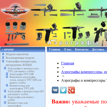
Главная.
О нас.
Контакты.
Доставка.
Модели самолётов.
Коллекционные модели
Аэрографы компрессоры,
Главная
инструменты ХОББИ.
>
Аэрографы и компрессоры
TNT для вашего хобби.
Аэрографы компрессоры, 
Аэрографы TNT AIR
>
Комплекты аэрографы,
сопла, шланги TNT AIR для
Аэрографы и компрессоры 
вашего хобби.
Компрессоры для
аэрографов TNT AIR
Аэрографы и компрессоры JAS
для вашего хобби.
Аэрографы для вашего
хобби
Важно:
уважаемые пок
Компрессоры для
аэрографов