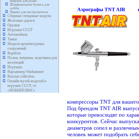
коврики для резки.
Шлифовальная бумага для
хобби
Аэрографы TNT AIR
Ящики для инструментов.
Сборные стендовые модели.
Железные дороги
Оружие
Игрушки СССР
Автомобили
Танки
Модели архитектурных
сооружений.
Корабли
Полки, витрины, подставки для
коллекций.
Игрушки
Вархаммер Warhammer
Russian collection.
Онлайн музей моделей и
игрушек СССР, от
«ХОББИПЛЮС»
Аэро
компрессоры TNT для вашего
Под брендом TNT AIR выпуск
которые превосходят по хар
конкурентов. Сейчас выпуска
диаметров сопел и различны
человек может подобрать себ