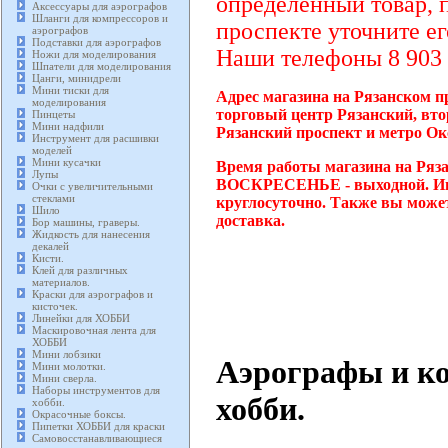
определенный товар, 
Аксессуары для аэрографов
Шланги для компрессоров и
проспекте уточните ег
аэрографов
Подставки для аэрографов
Наши телефоны 8 903 2
Ножи для моделирования
Шпатели для моделирования
Цанги, минидрели
Мини тиски для
Адрес магазина на Рязанском пр
моделирования
торговый центр Рязанский, вто
Пинцеты
Мини надфили
Рязанский проспект и метро Ок
Инструмент для расшивки
моделей
Мини кусачки
Время работы магазина на Ряза
Лупы
ВОСКРЕСЕНЬЕ - выходной. Инте
Очки с увеличительными
стеклами
круглосуточно. Также вы может
Шило
доставка.
Бор машины, граверы.
Жидкость для нанесения
декалей
Кисти.
Клей для различных
материалов.
Краски для аэрографов и
кисточек.
Линейки для ХОББИ
Маскировочная лента для
ХОББИ
Мини лобзики
Аэрографы и к
Мини молотки.
Мини сверла.
Наборы инструментов для
хобби.
хобби.
Окрасочные боксы.
Пипетки ХОББИ для краски
Самовосстанавливающиеся