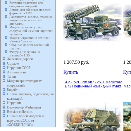
Витрины подставки для
стендовых моделей
Декали для сборных моделей,
фирма REVARO
Ландшафты, деревья, травяное
покрытия аксессуары к
диорамам.
Модели архитектурных
сооружений из мини кирпичей
keranova.
Модели строений и техники
«Умная бумага».
Сборные модели восточной
Европы.
Фигуры оловянные, в
масштабе 1:35.
Железные дороги
1 207,50 руб.
1 2
Оружие
Игрушки СССР
Купить
Куп
Автомобили
Танки
Модели архитектурных
БТР -152С icm Art.: 72511 Масштаб:
сооружений.
1/72 Подвижный командный пункт
Мас
Корабли
Полки, витрины, подставки для
коллекций.
Игрушки
Вархаммер Warhammer
Russian collection.
Онлайн музей моделей и
игрушек СССР, от
«ХОББИПЛЮС»