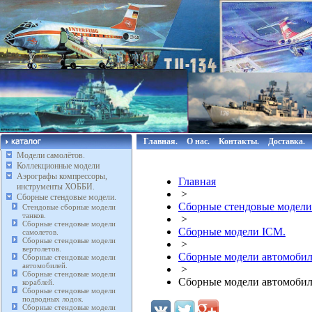
Главная.
О нас.
Контакты.
Доставка.
Модели самолётов.
Коллекционные модели
Аэрографы компрессоры,
Главная
инструменты ХОББИ.
>
Сборные стендовые модели.
Сборные стендовые модели
Стендовые сборные модели
танков.
>
Сборные стендовые модели
Сборные модели ICM.
самолетов.
Сборные стендовые модели
>
вертолетов.
Сборные модели автомобил
Сборные стендовые модели
автомобилей.
>
Сборные стендовые модели
Сборные модели автомобиле
кораблей.
Сборные стендовые модели
подводных лодок.
Сборные стендовые модели