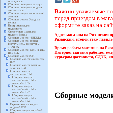
мотоциклов.
Сборные стендовые фигуры.
Сборные стендовые модели
Важно:
уважаемые пок
локомотивов.
Сборные модели космической
техники
перед приездом в мага
Сборные модели Звездные
войны
оформите заказ на сай
Инструменты для
моделистов
Окрасочные маски для
Адрес магазина на Рязанском п
моделей Звезда.
Сборные модели «ЗВЕЗДА»
Рязанский, второй этаж павиль
Сборные модели, краска,
инструменты, аксессуары
TAMIYA
Время работы магазина на Ряз
Сборные модели, клей, краска
Интернет-магазин работает еже
REVELL
Сборные модели ICM.
курьером достависта, СДЭК, ян
Сборные модели самолетов
ICM
Сборные модели военной
техники ICM
Сборные модели
автомобилей ICM.
Сборные модели
автомобилей ICM в
масштабе 1:35.
Сборные модели
автомобилей ICM в
Сборные модели
масштабе 1:72.
Сборные модели
автомобилей ICM в
масштабе 1:24.
Окрасочные маски для
моделей ICM.
Сборные модели кораблей