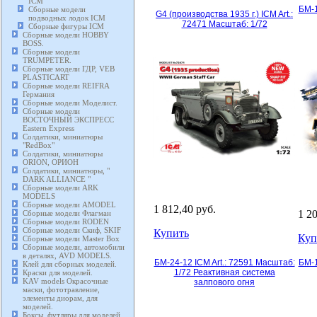
ICM
БМ-1
Сборные модели
G4 (производства 1935 г.) ICM Art.:
подводных лодок ICM
72471 Масштаб: 1/72
Сборные фигуры ICM
Сборные модели HOBBY
BOSS.
Сборные модели
TRUMPETER.
Сборные модели ГДР, VEB
PLASTICART
Сборные модели REIFRA
Германия
Сборные модели Моделист.
Сборные модели
ВОСТОЧНЫЙ ЭКСПРЕСС
Eastern Express
Солдатики, миниатюры
"RedBox"
Солдатики, миниатюры
ORION, ОРИОН
Солдатики, миниатюры, "
DARK ALLIANCE "
Сборные модели ARK
MODELS
Сборные модели AMODEL
1 812,40 руб.
1 2
Сборные модели Флагман
Сборные модели RODEN
Сборные модели Скиф, SKIF
Купить
Куп
Сборные модели Master Box
Сборные модели, автомобили
в деталях, AVD MODELS.
БМ-24-12 ICM Art.: 72591 Масштаб:
БМ-1
Клей для сборных моделей.
1/72 Реактивная система
Краски для моделей.
KAV models Окрасочные
залпового огня
маски, фототравление,
элементы диорам, для
моделей.
Боксы, футляры для моделей