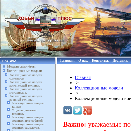
Главная.
О нас.
Контакты.
Доставка.
Модели самолётов.
Коллекционные модели
Коллекционные модели
Главная
самолетов.
Коллекционные модели
>
космической техники.
Коллекционные модели
Коллекционные модели
мотоциклов.
>
Коллекционные модели
Коллекционные модели вое
военной техники.
Коллекционные модели
танков.
Модели ракетной
техники.
Коллекционные модели
военных автомобилей.
Важно:
уважаемые пок
Коллекционные модели
военных самолетов.