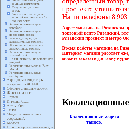
определенный товар, 
Коллекционные модели
военных вертолетов.
Модели подводных
проспекте уточните ег
лодок
Коллекционные модели
Наши телефоны 8 903 2
военной техники снятой с
производства.
Коллекционные модели
Адрес магазина на Рязанском пр
кораблей.
Коллекционные модели
торговый центр Рязанский, вто
подводных лодок.
Рязанский проспект и метро Ок
Боксы, футляры, для
коллекционных моделей
Жестяные металлические
Время работы магазина на Ряза
декоративные модели.
Коллекционные модели
Интернет-магазин работает еже
автомобилей.
можете заказать доставку курь
Полки, витрины, подставки для
моделей.
Коллекционные модели Easy
Model.
Коллекционные модели
автобусов.
Аэрографы компрессоры,
инструменты ХОББИ.
Сборные стендовые модели.
Железные дороги
Оружие
Коллекционные 
Игрушки СССР
Автомобили
Танки
Модели архитектурных
Коллекционные модели
сооружений.
танков.
Корабли
Полки, витрины, подставки для