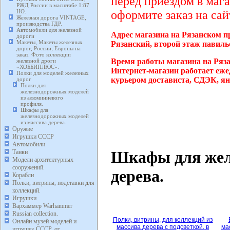
перед приездом в мага
РЖД России в масштабе 1:87
HO.
оформите заказ на сай
Железная дорога VINTAGE,
производства ГДР.
Автомобили для железной
Адрес магазина на Рязанском п
дороги
Макеты, Макеты железных
Рязанский, второй этаж павиль
дорог, России, Европы на
заказ. Фото коллекции
Время работы магазина на Ряз
железной дроги
«ХОББИПЛЮС».
Интернет-магазин работает еже
Полки для моделей железных
курьером достависта, СДЭК, ян
дорог
Полки для
железнодорожных моделей
из алюминиевого
профиля.
Шкафы для
железнодорожных моделей
из массива дерева.
Оружие
Игрушки СССР
Автомобили
Шкафы для жел
Танки
Модели архитектурных
сооружений.
дерева.
Корабли
Полки, витрины, подставки для
коллекций.
Игрушки
Вархаммер Warhammer
Russian collection.
Полки, витрины, для коллекций из
Онлайн музей моделей и
массива дерева с подсветкой, в
ма
игрушек СССР, от