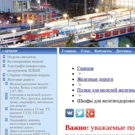
Главная.
О нас.
Контакты.
Доставка.
Модели самолётов.
Коллекционные модели
Аэрографы компрессоры,
Главная
инструменты ХОББИ.
>
Сборные стендовые модели.
Железные дороги
Железные дороги
Железнодорожные модели
>
Konka, Конка, в масштабе
Полки для моделей железн
1:87, HO.
Строения к железной дороге
>
NOCH, Нох, фигуры, деревья,
Шкафы для железнодорожны
трава, ландшафты, материалы
для диорам.
Железная дорога 12 мм.,TT,
масштаб 1:120, TILLIG
Германия.
Ландшафты, деревья,
аксессуары к макетам
Важно:
уважаемые пок
железных дорог.
Люди к железной дороге
Путевой состав МПС СССР,