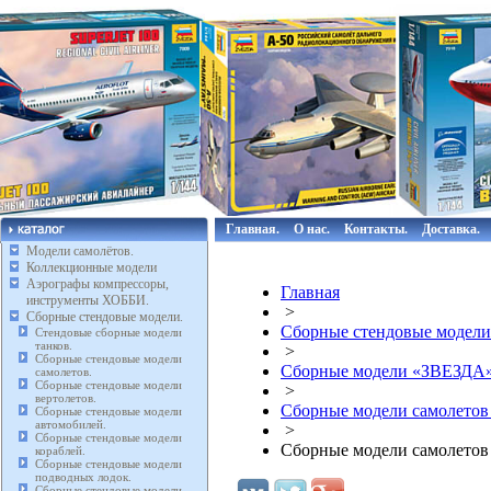
Главная.
О нас.
Контакты.
Доставка.
Модели самолётов.
Коллекционные модели
Аэрографы компрессоры,
Главная
инструменты ХОББИ.
>
Сборные стендовые модели.
Сборные стендовые модели
Стендовые сборные модели
танков.
>
Сборные стендовые модели
Сборные модели «ЗВЕЗДА
самолетов.
Сборные стендовые модели
>
вертолетов.
Сборные модели самолето
Сборные стендовые модели
автомобилей.
>
Сборные стендовые модели
Сборные модели самолетов
кораблей.
Сборные стендовые модели
подводных лодок.
Сборные стендовые модели