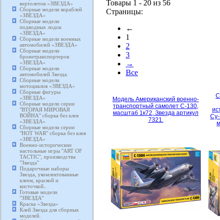
Товары 1 - 20 из 56
вертолетов «ЗВЕЗДА»
Сборные модели кораблей
Страницы:
«ЗВЕЗДА»
Сборные модели
подводных лодок
←
«ЗВЕЗДА»
1
Сборные модели военных
автомобилей «ЗВЕЗДА»
2
Сборные модели
3
бронетранспортеров
«ЗВЕЗДА»
→
Сборные модели
Все
автомобилей Звезда.
Сборные модели
мотоциклов «ЗВЕЗДА»
Сборные фигуры
С
«ЗВЕЗДА»
Модель Американский военно-
Сборные модели серии
транспортный самолет С-130,
ис
"ВТОРАЯ МИРОВАЯ
масштаб 1к72, Звезда артикул
ВОЙНА" сборка без клея
Су-
7321.
«ЗВЕЗДА»
м
Сборные модели серии
"HOT WAR" сборка без клея
«ЗВЕЗДА»
Военно-исторические
настольные игры "ART OF
TACTIC", производства
"Звезда"
Подарочные наборы
Звезда, укомлектованные
клеем, краской и
кисточкой..
Готовые модели
"ЗВЕЗДА"
Краска «Звезда»
Клей Звезда для сборных
моделей.