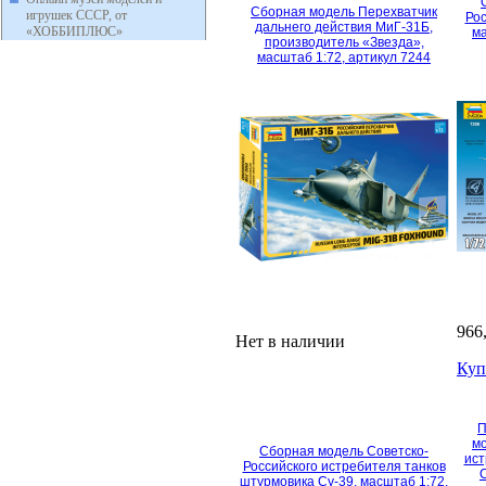
Сборная модель Перехватчик
игрушек СССР, от
Рос
дальнего действия МиГ-31Б,
«ХОББИПЛЮС»
ма
производитель «Звезда»,
масштаб 1:72, артикул 7244
966
Нет в наличии
Куп
П
мо
Сборная модель Советско-
ист
Российского истребителя танков
штурмовика Су-39, масштаб 1:72,