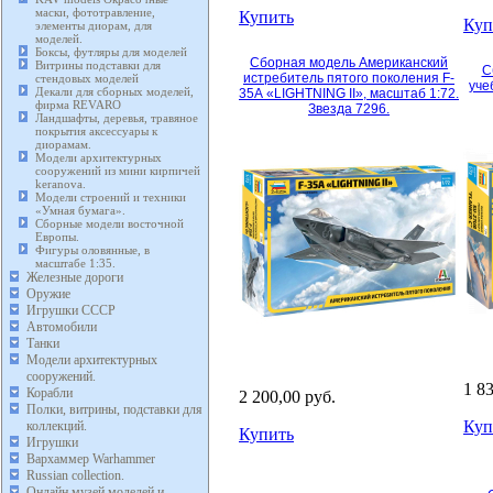
маски, фототравление,
Купить
Куп
элементы диорам, для
моделей.
Боксы, футляры для моделей
Сборная модель Американский
Витрины подставки для
С
истребитель пятого поколения F-
стендовых моделей
уче
Декали для сборных моделей,
35А «LIGHTNING II», масштаб 1:72.
фирма REVARO
Звезда 7296.
Ландшафты, деревья, травяное
покрытия аксессуары к
диорамам.
Модели архитектурных
сооружений из мини кирпичей
keranova.
Модели строений и техники
«Умная бумага».
Сборные модели восточной
Европы.
Фигуры оловянные, в
масштабе 1:35.
Железные дороги
Оружие
Игрушки СССР
Автомобили
Танки
Модели архитектурных
сооружений.
1 8
Корабли
2 200,00 руб.
Полки, витрины, подставки для
Куп
коллекций.
Купить
Игрушки
Вархаммер Warhammer
Russian collection.
Онлайн музей моделей и