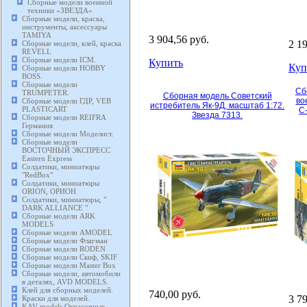
Сборные модели военной
техники «ЗВЕЗДА»
Сборные модели, краска,
инструменты, аксессуары
TAMIYA
3 904,56 руб.
2 1
Сборные модели, клей, краска
REVELL
Сборные модели ICM.
Купить
Куп
Сборные модели HOBBY
BOSS.
Сборные модели
Сб
TRUMPETER.
Сборная модель Советский
во
Сборные модели ГДР, VEB
истребитель Як-9Д, масштаб 1:72.
PLASTICART
С
Звезда 7313.
Сборные модели REIFRA
Германия
Сборные модели Моделист.
Сборные модели
ВОСТОЧНЫЙ ЭКСПРЕСС
Eastern Express
Солдатики, миниатюры
"RedBox"
Солдатики, миниатюры
ORION, ОРИОН
Солдатики, миниатюры, "
DARK ALLIANCE "
Сборные модели ARK
MODELS
Сборные модели AMODEL
Сборные модели Флагман
Сборные модели RODEN
Сборные модели Скиф, SKIF
Сборные модели Master Box
Сборные модели, автомобили
в деталях, AVD MODELS.
Клей для сборных моделей.
740,00 руб.
3 7
Краски для моделей.
KAV models Окрасочные