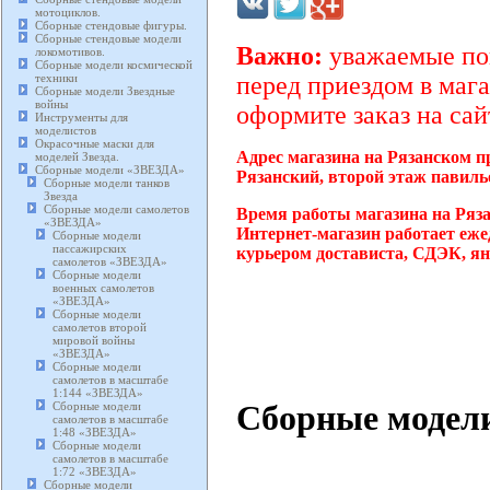
мотоциклов.
Сборные стендовые фигуры.
Сборные стендовые модели
Важно:
уважаемые пок
локомотивов.
Сборные модели космической
техники
перед приездом в мага
Сборные модели Звездные
войны
оформите заказ на сай
Инструменты для
моделистов
Окрасочные маски для
Адрес магазина на Рязанском п
моделей Звезда.
Сборные модели «ЗВЕЗДА»
Рязанский, второй этаж павиль
Сборные модели танков
Звезда
Сборные модели самолетов
Время работы магазина на Ряз
«ЗВЕЗДА»
Интернет-магазин работает еже
Сборные модели
пассажирских
курьером достависта, СДЭК, ян
самолетов «ЗВЕЗДА»
Сборные модели
военных самолетов
«ЗВЕЗДА»
Сборные модели
самолетов второй
мировой войны
«ЗВЕЗДА»
Сборные модели
самолетов в масштабе
1:144 «ЗВЕЗДА»
Сборные модели
Сборные модели
самолетов в масштабе
1:48 «ЗВЕЗДА»
Сборные модели
самолетов в масштабе
1:72 «ЗВЕЗДА»
Сборные модели