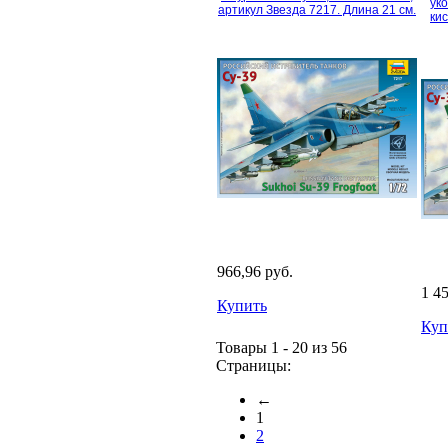
уко
артикул Звезда 7217. Длина 21 см.
ки
966,96 руб.
1 4
Купить
Куп
Товары 1 - 20 из 56
Страницы:
←
1
2