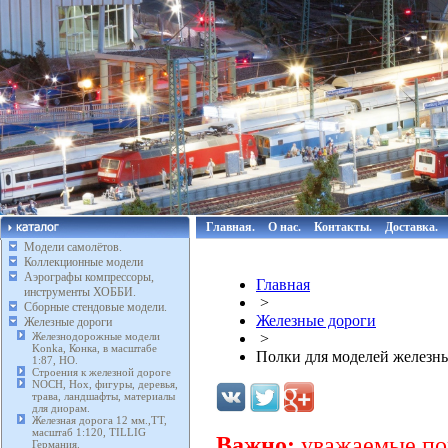
Главная.
О нас.
Контакты.
Доставка.
Модели самолётов.
Коллекционные модели
Аэрографы компрессоры,
Главная
инструменты ХОББИ.
>
Сборные стендовые модели.
Железные дороги
Железные дороги
Железнодорожные модели
>
Konka, Конка, в масштабе
Полки для моделей железн
1:87, HO.
Строения к железной дороге
NOCH, Нох, фигуры, деревья,
трава, ландшафты, материалы
для диорам.
Железная дорога 12 мм.,TT,
масштаб 1:120, TILLIG
Важно:
уважаемые пок
Германия.