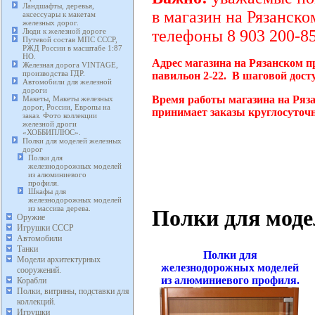
Ландшафты, деревья,
в магазин на Рязанско
аксессуары к макетам
железных дорог.
Люди к железной дороге
телефоны 8 903 200-85
Путевой состав МПС СССР,
РЖД России в масштабе 1:87
HO.
Адрес магазина на Рязанском п
Железная дорога VINTAGE,
производства ГДР.
павильон 2-22. В шаговой дост
Автомобили для железной
дороги
Время работы магазина на Ряза
Макеты, Макеты железных
дорог, России, Европы на
принимает заказы круглосуточн
заказ. Фото коллекции
железной дроги
«ХОББИПЛЮС».
Полки для моделей железных
дорог
Полки для
железнодорожных моделей
из алюминиевого
профиля.
Шкафы для
железнодорожных моделей
из массива дерева.
Полки для моде
Оружие
Игрушки СССР
Автомобили
Танки
Полки для
Модели архитектурных
железнодорожных моделей
сооружений.
из алюминиевого профиля.
Корабли
Полки, витрины, подставки для
коллекций.
Игрушки