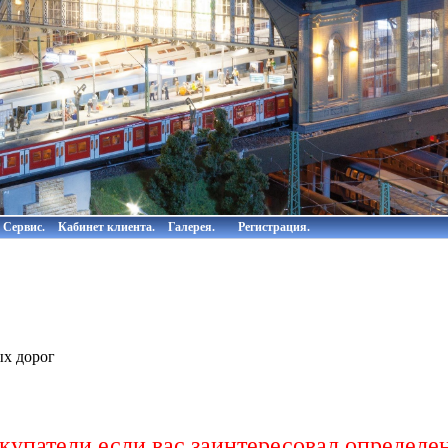
Сервис.
Кабинет клиента.
Галерея.
Регистрация.
ых дорог
упатели если вас заинтересовал определен