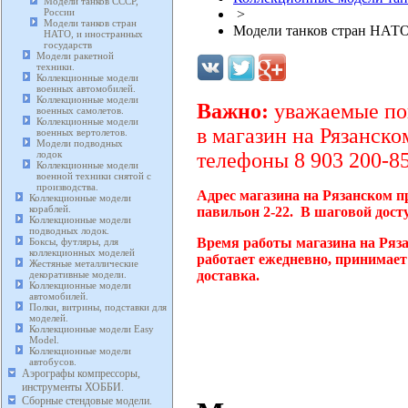
Модели танков СССР,
России
>
Модели танков стран
Модели танков стран НАТО
НАТО, и иностранных
государств
Модели ракетной
техники.
Коллекционные модели
военных автомобилей.
Коллекционные модели
Важно:
уважаемые пок
военных самолетов.
Коллекционные модели
в магазин на Рязанско
военных вертолетов.
Модели подводных
лодок
телефоны 8 903 200-85
Коллекционные модели
военной техники снятой с
производства.
Адрес магазина на Рязанском п
Коллекционные модели
кораблей.
павильон 2-22. В шаговой дост
Коллекционные модели
подводных лодок.
Время работы магазина на Ряз
Боксы, футляры, для
коллекционных моделей
работает ежедневно, принимает
Жестяные металлические
доставка.
декоративные модели.
Коллекционные модели
автомобилей.
Полки, витрины, подставки для
моделей.
Коллекционные модели Easy
Model.
Коллекционные модели
автобусов.
Аэрографы компрессоры,
инструменты ХОББИ.
Сборные стендовые модели.