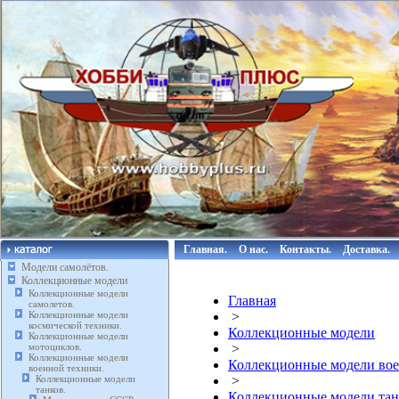
Главная.
О нас.
Контакты.
Доставка.
Модели самолётов.
Коллекционные модели
Коллекционные модели
Главная
самолетов.
Коллекционные модели
>
космической техники.
Коллекционные модели
Коллекционные модели
мотоциклов.
>
Коллекционные модели
Коллекционные модели вое
военной техники.
Коллекционные модели
>
танков.
Коллекционные модели тан