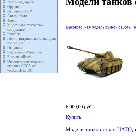
Модели танков 
Железные дороги
Оружие
Игрушки СССР
Автомобили
Танки
Модели архитектурных
Высокоточная модель ручной работы Нем
сооружений.
Корабли
Полки, витрины, подставки для
коллекций.
Игрушки
Вархаммер Warhammer
Russian collection.
Онлайн музей моделей и
игрушек СССР, от
«ХОББИПЛЮС»
6 000,00 руб.
Купить
Модели танков стран НАТО, 