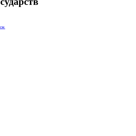
сударств
см.