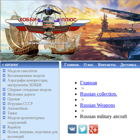
Главная.
О нас.
Контакты.
Доставка.
Модели самолётов.
Коллекционные модели
Аэрографы компрессоры,
Главная
инструменты ХОББИ.
>
Сборные стендовые модели.
Russian collection.
Железные дороги
Оружие
>
Игрушки СССР
Russian Weapons
Автомобили
>
Танки
Russian military aircraft
Модели архитектурных
сооружений.
Корабли
Полки, витрины, подставки для
коллекций.