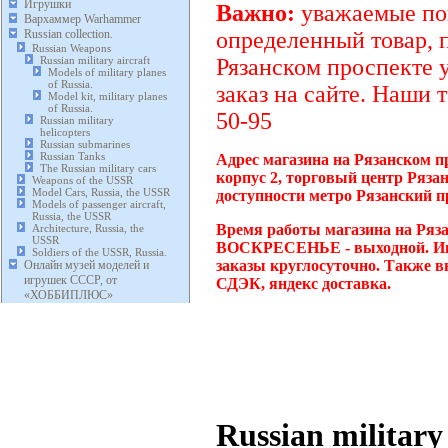
Игрушки
Важно:
уважаемые пок
Вархаммер Warhammer
Russian collection.
определенный товар, 
Russian Weapons
Russian military aircraft
Рязанском проспекте 
Models of military planes
of Russia.
заказ на сайте. Наши 
Model kit, military planes
of Russia.
50-95
Russian military
helicopters
Russian submarines
Russian Tanks
Адрес магазина на Рязанском п
The Russian military cars
корпус 2, торговый центр Ряза
Weapons of the USSR
Model Cars, Russia, the USSR
доступности метро Рязанский п
Models of passenger aircraft,
Russia, the USSR
Время работы магазина на Ряза
Architecture, Russia, the
USSR
ВОСКРЕСЕНЬЕ - выходной. Инт
Soldiers of the USSR, Russia.
заказы круглосуточно. Также в
Онлайн музей моделей и
игрушек СССР, от
СДЭК, яндекс доставка.
«ХОББИПЛЮС»
Russian military 