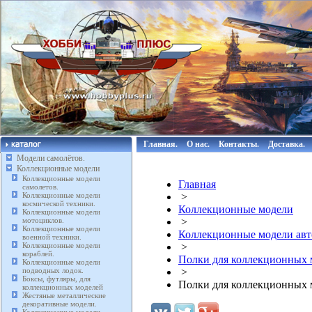
Главная.
О нас.
Контакты.
Доставка.
Модели самолётов.
Коллекционные модели
Коллекционные модели
Главная
самолетов.
Коллекционные модели
>
космической техники.
Коллекционные модели
Коллекционные модели
мотоциклов.
>
Коллекционные модели
Коллекционные модели авт
военной техники.
Коллекционные модели
>
кораблей.
Полки для коллекционных 
Коллекционные модели
подводных лодок.
>
Боксы, футляры, для
Полки для коллекционных м
коллекционных моделей
Жестяные металлические
декоративные модели.