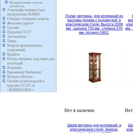
Коллекционные модели
автобусов.
Аэрографы компрессоры,
инструменты ХОББИ.
Полки, витрины, для коллекций из
Сборные стендовые модели.
массива дерева с подсветкой, в
ма
Железные дороги
классическом стиле. Высота 2008
кла
Оружие
мм., ширина 733 мм., глубина 570
мм.,
Игрушки СССР
мм. Артикул 5902.
Автомобили
Танки
Модели архитектурных
сооружений.
Корабли
Полки, витрины, подставки для
коллекций.
Игрушки
Вархаммер Warhammer
Russian collection.
Онлайн музей моделей и
игрушек СССР, от
«ХОББИПЛЮС»
Нет в наличии
Нет
Шкаф витрина для коллекций, в
Шк
классическом стиле, береза,
кла