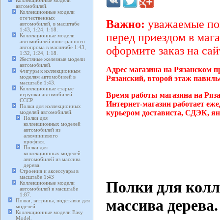
Коллекционные модели
автомобилей.
Коллекционные модели
отечественных
Важно:
уважаемые пок
автомобилей, в масштабе
1:43, 1:24, 1:18.
перед приездом в мага
Коллекционные модели
автомобилей иностранного
автопрома в масштабе 1:43,
оформите заказ на сай
1:32, 1:24, 1:18.
Жестяные железные модели
автомобилей.
Адрес магазина на Рязанском п
Фигуры к коллекционным
моделям автомобилей в
Рязанский, второй этаж павиль
масштабе 1:43.
Коллекционные старые
Время работы магазина на Ряз
игрушки автомобилей
СССР.
Интернет-магазин работает еже
Полки для коллекционных
курьером достависта, СДЭК, ян
моделей автомобилей.
Полки для
коллекционных моделей
автомобилей из
алюминиевого
профиля.
Полки для
коллекционных моделей
автомобилей из массива
дерева.
Строения и аксессуары в
масштабе 1:43
Полки для колл
Коллекционные модели
автомобилей в масштабе
1:87.
массива дерева.
Полки, витрины, подставки для
моделей.
Коллекционные модели Easy
Model.