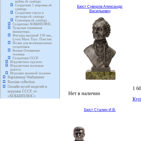
война ek castings.
Солдатики 1 мировая ek
Бюст Суворов Александр
castings
Васильевич
Солдатики герои и
легенды ek castings
Сувениры ek castings .
Солдатики ХОББИПЛЮС.
Тульская оловянная
миниатюра.
Фигуры масштаб 150 мм.,
Louis Marx Toys. Пластик
Полки для коллекционных
солдатиков.
Боевая Оловянная
техника
Солдатики СССР.
Игрушечное оружие.
Игрушечная железная
дорога.
Игрушки военной техники
Вархаммер Warhammer
Russian collection.
Онлайн музей моделей и
1 6
игрушек СССР, от
Нет в наличии
«ХОББИПЛЮС»
Куп
Бюст Сталин И.В.