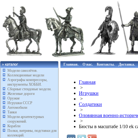
Главная.
О нас.
Контакты.
Доставка.
Модели самолётов.
Коллекционные модели
Аэрографы компрессоры,
Главная
инструменты ХОББИ.
>
Сборные стендовые модели.
Игрушки
Железные дороги
Оружие
>
Игрушки СССР
Солдатики
Автомобили
>
Танки
Оловянная военно-историче
Модели архитектурных
>
сооружений.
Корабли
Бюсты в масштабе 1/10 ek ca
Полки, витрины, подставки для
коллекций.