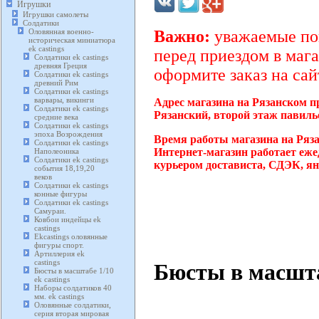
Игрушки
Игрушки самолеты
Солдатики
Оловянная военно-
Важно:
уважаемые пок
историческая миниатюра
ek castings
перед приездом в мага
Солдатики ek castings
древняя Греция
оформите заказ на сай
Солдатики ek castings
древний Рим
Солдатики ek castings
варвары, викинги
Адрес магазина на Рязанском п
Солдатики ek castings
Рязанский, второй этаж павиль
средние века
Солдатики ek castings
эпоха Возрождения
Время работы магазина на Ряз
Солдатики ek castings
Интернет-магазин работает еже
Наполеоника
Солдатики ek castings
курьером достависта, СДЭК, ян
события 18,19,20
веков
Солдатики ek castings
конные фигуры
Солдатики ek castings
Самураи.
Ковбои индейцы ek
castings
Ekcastings оловянные
фигуры спорт.
Артиллерия ek
castings
Бюсты в масштаб
Бюсты в масштабе 1/10
ek castings
Наборы солдатиков 40
мм. ek castings
Оловянные солдатики,
серия вторая мировая