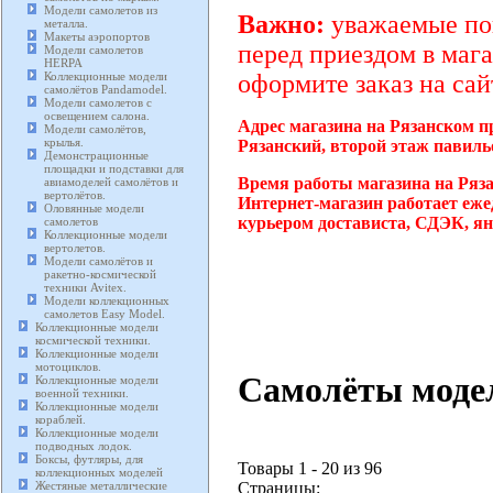
Модели самолетов из
Важно:
уважаемые пок
металла.
Макеты аэропортов
перед приездом в мага
Модели самолетов
HERPA
Коллекционные модели
оформите заказ на сай
самолётов Pandamodel.
Модели самолетов с
освещением салона.
Адрес магазина на Рязанском п
Модели самолётов,
крылья.
Рязанский, второй этаж павиль
Демонстрационные
площадки и подставки для
Время работы магазина на Ряз
авиамоделей самолётов и
вертолётов.
Интернет-магазин работает еже
Оловянные модели
курьером достависта, СДЭК, ян
самолетов
Коллекционные модели
вертолетов.
Модели самолётов и
ракетно-космической
техники Avitex.
Модели коллекционных
самолетов Easy Model.
Коллекционные модели
космической техники.
Коллекционные модели
мотоциклов.
Самолёты моде
Коллекционные модели
военной техники.
Коллекционные модели
кораблей.
Коллекционные модели
подводных лодок.
Боксы, футляры, для
Товары 1 - 20 из 96
коллекционных моделей
Страницы:
Жестяные металлические