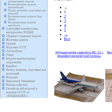
декоративные модели.
Коллекционные модели
←
автомобилей.
Полки, витрины, подставки для
1
моделей.
2
Коллекционные модели Easy
Model.
3
Коллекционные модели
4
автобусов.
Аэрографы компрессоры,
5
инструменты ХОББИ.
→
Сборные стендовые модели.
Все
Железные дороги
Оружие
Игрушки СССР
Автомобили
Игрушка копия самолёта МС-21 с
Мод
Танки
фрагментом взлётной полосы.
Модели архитектурных
сооружений.
Корабли
Полки, витрины, подставки для
коллекций.
Игрушки
Вархаммер Warhammer
Russian collection.
Онлайн музей моделей и
игрушек СССР, от
«ХОББИПЛЮС»