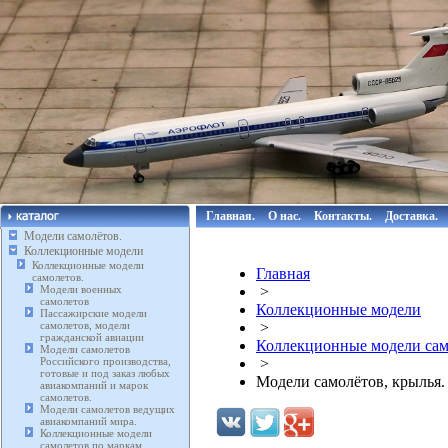
Главная.
О нас.
Контакты.
Доставка.
Модели самолётов.
Коллекционные модели
Коллекционные модели
Главная
самолетов.
Модели военных
>
самолетов
Коллекционные модели
Пассажирские модели
самолетов, модели
>
гражданской авиации
Коллекционные модели сам
Модели самолетов
Российского производства,
>
готовые и под заказ любых
Модели самолётов, крылья.
авиакомпаний и марок
самолетов.
Модели самолетов ведущих
авиакомпаний мира.
Коллекционные модели
самолетов по маркам.