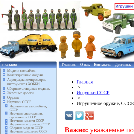
Главная.
О нас.
Контакты.
Доставка.
Модели самолётов.
Коллекционные модели
Аэрографы компрессоры,
Главная
инструменты ХОББИ.
>
Сборные стендовые модели.
Игрушки СССР
Железные дороги
Оружие
>
Игрушки СССР
Игрушечное оружие, СССР
Игрушечные автомобили,
СССР.
Игрушки спецтехники,
сделанной в СССР.
Игрушки, модели СССР.
Игрушечное оружие, СССР.
Сборные модели СССР
Важно:
уважаемые пок
Игрушки самолетов СССР