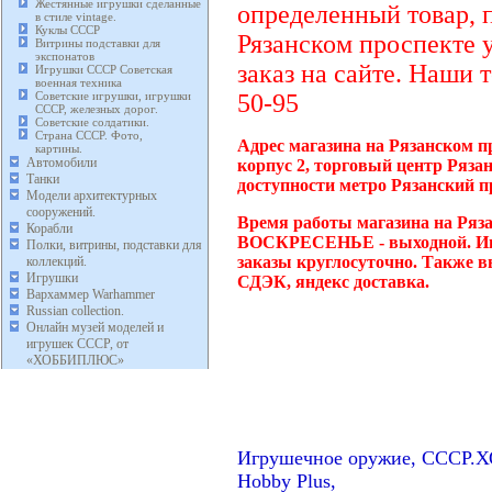
Жестянные игрушки сделанные
определенный товар, 
в стиле vintage.
Куклы СССР
Рязанском проспекте 
Витрины подставки для
экспонатов
заказ на сайте. Наши 
Игрушки СССР Советская
военная техника
Советские игрушки, игрушки
50-95
СССР, железных дорог.
Советские солдатики.
Страна СССР. Фото,
Адрес магазина на Рязанском п
картины.
Автомобили
корпус 2, торговый центр Ряза
Танки
доступности метро Рязанский п
Модели архитектурных
сооружений.
Время работы магазина на Ряза
Корабли
ВОСКРЕСЕНЬЕ - выходной. Инт
Полки, витрины, подставки для
заказы круглосуточно. Также в
коллекций.
Игрушки
СДЭК, яндекс доставка.
Вархаммер Warhammer
Russian collection.
Онлайн музей моделей и
игрушек СССР, от
«ХОББИПЛЮС»
Игрушечное оружие, СССР
Hobby Plus,