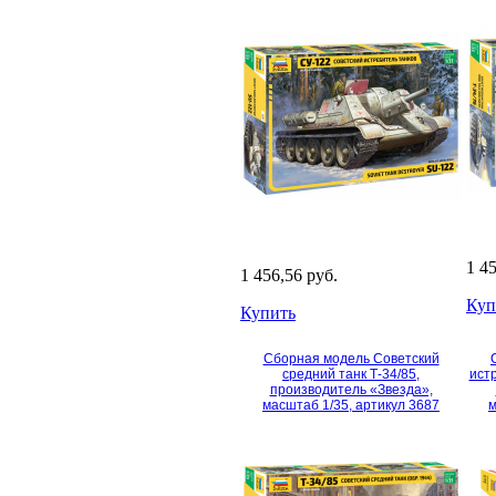
1 4
1 456,56 руб.
Куп
Купить
Сборная модель Советский
средний танк Т-34/85,
истр
производитель «Звезда»,
масштаб 1/35, артикул 3687
м