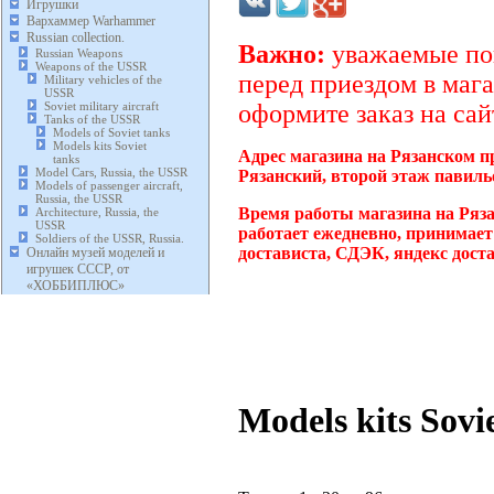
Игрушки
Вархаммер Warhammer
Russian collection.
Важно:
уважаемые пок
Russian Weapons
Weapons of the USSR
перед приездом в мага
Military vehicles of the
USSR
Soviet military aircraft
оформите заказ на сай
Tanks of the USSR
Models of Soviet tanks
Models kits Soviet
Адрес магазина на Рязанском п
tanks
Model Cars, Russia, the USSR
Рязанский, второй этаж павиль
Models of passenger aircraft,
Russia, the USSR
Время работы магазина на Ряза
Architecture, Russia, the
USSR
работает ежедневно, принимает
Soldiers of the USSR, Russia.
достависта, СДЭК, яндекс дост
Онлайн музей моделей и
игрушек СССР, от
«ХОББИПЛЮС»
Models kits Sovi