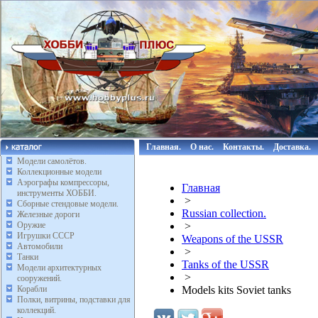
Главная.
О нас.
Контакты.
Доставка.
Модели самолётов.
Коллекционные модели
Аэрографы компрессоры,
Главная
инструменты ХОББИ.
>
Сборные стендовые модели.
Russian collection.
Железные дороги
Оружие
>
Игрушки СССР
Weapons of the USSR
Автомобили
>
Танки
Tanks of the USSR
Модели архитектурных
>
сооружений.
Корабли
Models kits Soviet tanks
Полки, витрины, подставки для
коллекций.