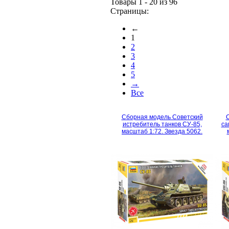
Товары 1 - 20 из 96
Страницы:
←
1
2
3
4
5
→
Все
Сборная модель Советский
истребитель танков СУ-85,
са
масштаб 1:72. Звезда 5062.