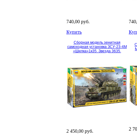
740,00 руб.
740
Купить
Куп
Сборная модель зенитная
С
самоходная установка ЗСУ-23-4M
М
«Шилка»1к35. Звезда 3635.
2 7
2 450,00 руб.