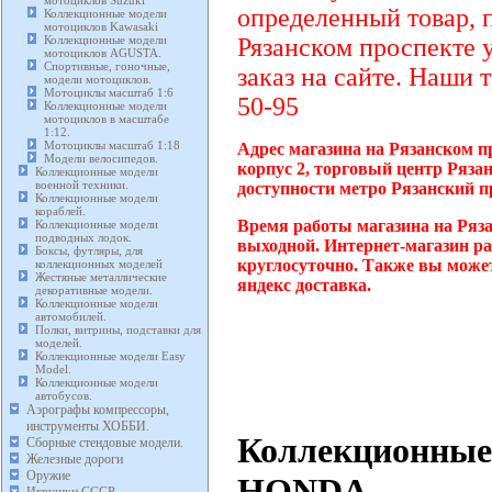
определенный товар, 
Коллекционные модели
мотоциклов Kawasaki
Коллекционные модели
Рязанском проспекте 
мотоциклов AGUSTA.
Спортивные, гоночные,
заказ на сайте. Наши 
модели мотоциклов.
Мотоциклы масштаб 1:6
50-95
Коллекционные модели
мотоциклов в масштабе
1:12.
Мотоциклы масштаб 1:18
Адрес магазина на Рязанском п
Модели велосипедов.
корпус 2, торговый центр Ряза
Коллекционные модели
военной техники.
доступности метро Рязанский п
Коллекционные модели
кораблей.
Время работы магазина на Ряза
Коллекционные модели
подводных лодок.
выходной. Интернет-магазин ра
Боксы, футляры, для
круглосуточно. Также вы может
коллекционных моделей
Жестяные металлические
яндекс доставка.
декоративные модели.
Коллекционные модели
автомобилей.
Полки, витрины, подставки для
моделей.
Коллекционные модели Easy
Model.
Коллекционные модели
автобусов.
Аэрографы компрессоры,
инструменты ХОББИ.
Коллекционные
Сборные стендовые модели.
Железные дороги
Оружие
HONDA.
Игрушки СССР