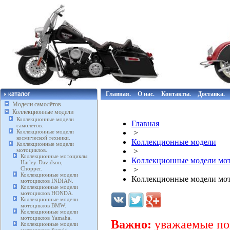
Главная.
О нас.
Контакты.
Доставка.
Модели самолётов.
Коллекционные модели
Коллекционные модели
Главная
самолетов.
Коллекционные модели
>
космической техники.
Коллекционные модели
Коллекционные модели
мотоциклов.
>
Коллекционные мотоциклы
Коллекционные модели мот
Harley-Davidson,
Chopper.
>
Коллекционные модели
Коллекционные модели м
мотоциклов INDIAN.
Коллекционные модели
мотоциклов HONDA.
Коллекционные модели
мотоциклов BMW.
Коллекционные модели
мотоциклов Yamaha.
Важно:
уважаемые пок
Коллекционные модели
мотоциклов Suzuki