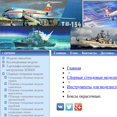
Главная.
О нас.
Контакты.
Доставка.
Модели самолётов.
Коллекционные модели
Аэрографы компрессоры,
Главная
инструменты ХОББИ.
>
Сборные стендовые модели.
Сборные стендовые модели
Стендовые сборные модели
танков.
>
Сборные стендовые модели
Инструменты для моделист
самолетов.
Сборные стендовые модели
>
вертолетов.
Боксы окрасочные.
Сборные стендовые модели
автомобилей.
Сборные стендовые модели
кораблей.
Сборные стендовые модели
подводных лодок.
Сборные стендовые модели