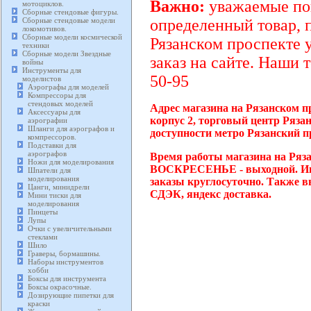
Важно:
уважаемые пок
мотоциклов.
Сборные стендовые фигуры.
Сборные стендовые модели
определенный товар, 
локомотивов.
Сборные модели космической
Рязанском проспекте 
техники
Сборные модели Звездные
заказ на сайте. Наши 
войны
Инструменты для
50-95
моделистов
Аэрографы для моделей
Компрессоры для
стендовых моделей
Адрес магазина на Рязанском п
Аксессуары для
корпус 2, торговый центр Ряза
аэрографии
Шланги для аэрографов и
доступности метро Рязанский п
компрессоров.
Подставки для
аэрографов
Время работы магазина на Ряза
Ножи для моделирования
ВОСКРЕСЕНЬЕ - выходной. Инт
Шпатели для
моделирования
заказы круглосуточно. Также в
Цанги, минидрели
СДЭК, яндекс доставка.
Мини тиски для
моделирования
Пинцеты
Лупы
Очки с увеличительными
стеклами
Шило
Граверы, бормашины.
Наборы инструментов
хобби
Боксы для инструмента
Боксы окрасочные.
Дозирующие пипетки для
краски