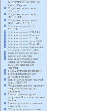
ВОСТОЧНЫЙ ЭКСПРЕСС
Eastern Express
Солдатики, миниатюры
"RedBox"
Солдатики, миниатюры
ORION, ОРИОН
Солдатики, миниатюры, "
DARK ALLIANCE "
Сборные модели ARK
MODELS
Сборные модели AMODEL
Сборные модели Флагман
Сборные модели RODEN
Сборные модели Скиф, SKIF
Сборные модели Master Box
Сборные модели, автомобили
в деталях, AVD MODELS.
Клей для сборных моделей.
Краски для моделей.
KAV models Окрасочные
маски, фототравление,
элементы диорам, для
моделей.
Боксы, футляры для моделей
Витрины подставки для
стендовых моделей
Декали для сборных моделей,
фирма REVARO
Ландшафты, деревья, травяное
покрытия аксессуары к
диорамам.
Модели архитектурных
сооружений из мини кирпичей
keranova.
Модели строений и техники
«Умная бумага».
Сборные модели восточной