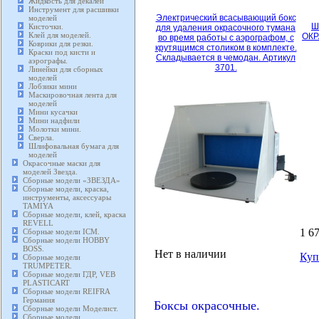
Жидкость для декалей
Инструмент для расшивки
Электрический всасывающий бокс
моделей
Ш
Кисточки.
для удаления окрасочного тумана
Клей для моделей.
ОКР
во время работы с аэрографом, с
Коврики для резки.
крутящимся столиком в комплекте.
Краски под кисти и
Складывается в чемодан. Артикул
аэрографы.
3701.
Линейки для сборных
моделей
Лобзики мини
Маскировочная лента для
моделей
Мини кусачки
Мини надфили
Молотки мини.
Сверла.
Шлифовальная бумага для
моделей
Окрасочные маски для
моделей Звезда.
Сборные модели «ЗВЕЗДА»
Сборные модели, краска,
инструменты, аксессуары
TAMIYA
Сборные модели, клей, краска
REVELL
1 6
Сборные модели ICM.
Сборные модели HOBBY
BOSS.
Нет в наличии
Куп
Сборные модели
TRUMPETER.
Сборные модели ГДР, VEB
PLASTICART
Сборные модели REIFRA
Германия
Боксы окрасочные.
Сборные модели Моделист.
Сборные модели