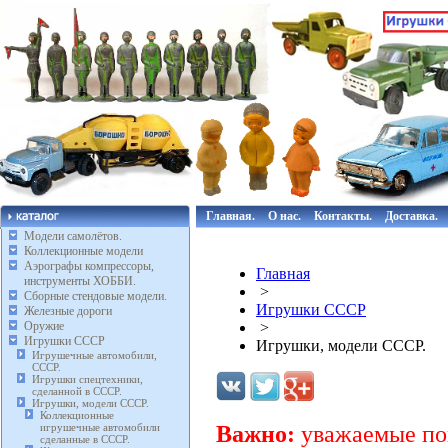
Главная.
О нас.
Контакты.
Доставка.
Модели самолётов.
Коллекционные модели
Аэрографы компрессоры,
Главная
инструменты ХОББИ.
>
Сборные стендовые модели.
Игрушки СССР
Железные дороги
Оружие
>
Игрушки СССР
Игрушки, модели СССР.
Игрушечные автомобили,
СССР.
Игрушки спецтехники,
сделанной в СССР.
Игрушки, модели СССР.
Коллекционные
игрушечные автомобили
Важно:
уважаемые пок
сделанные в СССР.