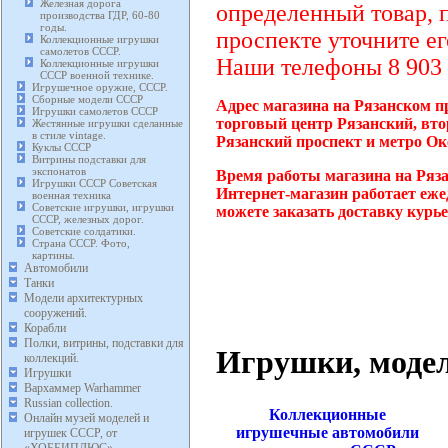
Железная дорога
определенный товар, 
производства ГДР, 60-80
годы.
проспекте уточните ег
Коллекционные игрушки
самолетов СССР.
Наши телефоны 8 903 2
Коллекционные игрушки
СССР военной технике.
Игрушечное оружие, СССР.
Сборные модели СССР
Адрес магазина на Рязанском пр
Игрушки самолетов СССР
торговый центр Рязанский, вто
Жестянные игрушки сделанные
в стиле vintage.
Рязанский проспект и метро Ок
Куклы СССР
Витрины подставки для
экспонатов
Время работы магазина на Ряза
Игрушки СССР Советская
Интернет-магазин работает еже
военная техника
Советские игрушки, игрушки
можете заказать доставку курь
СССР, железных дорог.
Советские солдатики.
Страна СССР. Фото,
картины.
Автомобили
Танки
Модели архитектурных
сооружений.
Корабли
Полки, витрины, подставки для
Игрушки, моде
коллекций.
Игрушки
Вархаммер Warhammer
Russian collection.
Коллекционные
Онлайн музей моделей и
игрушечные автомобили
игрушек СССР, от
«ХОББИПЛЮС»