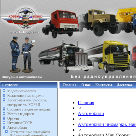
Главная.
О нас.
Контакты.
Доставка.
Модели самолётов.
Коллекционные модели
Аэрографы компрессоры,
Главная
инструменты ХОББИ.
>
Сборные стендовые модели.
Автомобили
Железные дороги
Оружие
>
Игрушки СССР
Автомобили иномарки. Най
Автомобили
>
Отечественные автомобили.
Автомобили Mini Cooper.
Найдите свой автомобиль.