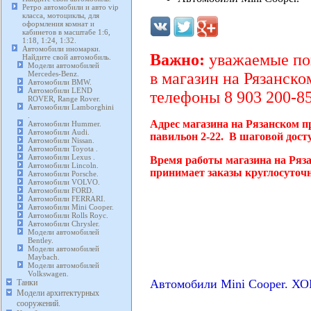
Ретро автомобили и авто vip
класса, мотоциклы, для
оформления комнат и
кабинетов в масштабе 1:6,
1:18, 1:24, 1:32.
Автомобили иномарки.
Важно:
уважаемые пок
Найдите свой автомобиль.
Модели автомобилей
Mercedes-Benz.
в магазин на Рязанско
Автомобили BMW.
Автомобили LEND
телефоны 8 903 200-85
ROVER, Range Rover.
Автомобили Lamborghini
.
Адрес магазина на Рязанском п
Автомобили Hummer.
Автомобили Audi.
павильон 2-22. В шаговой дост
Автомобили Nissan.
Автомобили Toyota .
Автомобили Lexus .
Время работы магазина на Ряза
Автомобили Lincoln.
принимает заказы круглосуточн
Автомобили Porsche.
Автомобили VOLVO.
Автомобили FORD.
Автомобили FERRARI.
Автомобили Mini Cooper.
Автомобили Rolls Royc.
Автомобили Chrysler.
Модели автомобилей
Bentley.
Модели автомобилей
Maybach.
Модели автомобилей
Volkswagen.
Автомобили Mini Cooper. 
Танки
Модели архитектурных
сооружений.