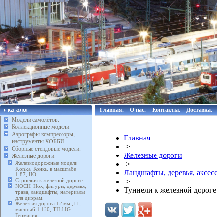
Главная.
О нас.
Контакты.
Доставка.
Модели самолётов.
Коллекционные модели
Аэрографы компрессоры,
Главная
инструменты ХОББИ.
>
Сборные стендовые модели.
Железные дороги
Железные дороги
Железнодорожные модели
>
Konka, Конка, в масштабе
Ландшафты, деревья, аксес
1:87, HO.
Строения к железной дороге
>
NOCH, Нох, фигуры, деревья,
Туннели к железной дороге
трава, ландшафты, материалы
для диорам.
Железная дорога 12 мм.,TT,
масштаб 1:120, TILLIG
Германия.