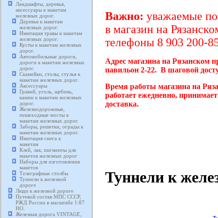
Ландшафты, деревья,
аксессуары к макетам
Важно:
уважаемые пок
железных дорог.
Деревья к макетам
в магазин на Рязанско
железных дорог.
Имитация травы к макетам
железных дорог.
телефоны 8 903 200-85
Кусты к макетам железных
дорог.
Автомобильные дороги,
Адрес магазина на Рязанском п
дороги к макетам железных
дорог.
павильон 2-22. В шаговой дост
Скамейки, столы, стулья к
макетам железных дорог.
Время работы магазина на Ряз
Аксессуары
Гравий, уголь, щебень,
работает ежедневно, принимает
камни к макетам железных
доставка.
дорог.
Железнодорожные,
пешеходные мосты к
макетам железных дорог.
Заборы, решетки, ограды к
макетам железных дорог.
Имитация снега к
макетам
Клей, лак, пигменты для
макетов железных дорог
Наборы для изготовления
макетов
Туннели к желе
Телеграфные столбы
Туннели к железной
дороге
Люди к железной дороге
Путевой состав МПС СССР,
РЖД России в масштабе 1:87
HO.
Железная дорога VINTAGE,