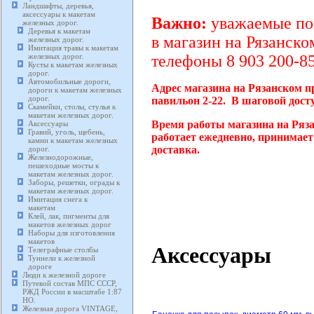
Ландшафты, деревья,
аксессуары к макетам
Важно:
уважаемые пок
железных дорог.
Деревья к макетам
в магазин на Рязанско
железных дорог.
Имитация травы к макетам
железных дорог.
телефоны 8 903 200-85
Кусты к макетам железных
дорог.
Автомобильные дороги,
Адрес магазина на Рязанском п
дороги к макетам железных
дорог.
павильон 2-22. В шаговой дост
Скамейки, столы, стулья к
макетам железных дорог.
Время работы магазина на Ряз
Аксессуары
Гравий, уголь, щебень,
работает ежедневно, принимает
камни к макетам железных
доставка.
дорог.
Железнодорожные,
пешеходные мосты к
макетам железных дорог.
Заборы, решетки, ограды к
макетам железных дорог.
Имитация снега к
макетам
Клей, лак, пигменты для
макетов железных дорог
Наборы для изготовления
макетов
Аксессуары
Телеграфные столбы
Туннели к железной
дороге
Люди к железной дороге
Путевой состав МПС СССР,
РЖД России в масштабе 1:87
HO.
Железная дорога VINTAGE,