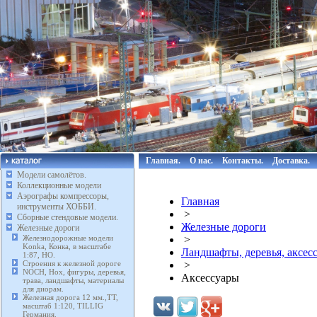
Главная.
О нас.
Контакты.
Доставка.
Модели самолётов.
Коллекционные модели
Аэрографы компрессоры,
Главная
инструменты ХОББИ.
>
Сборные стендовые модели.
Железные дороги
Железные дороги
Железнодорожные модели
>
Konka, Конка, в масштабе
Ландшафты, деревья, аксес
1:87, HO.
Строения к железной дороге
>
NOCH, Нох, фигуры, деревья,
Аксессуары
трава, ландшафты, материалы
для диорам.
Железная дорога 12 мм.,TT,
масштаб 1:120, TILLIG
Германия.