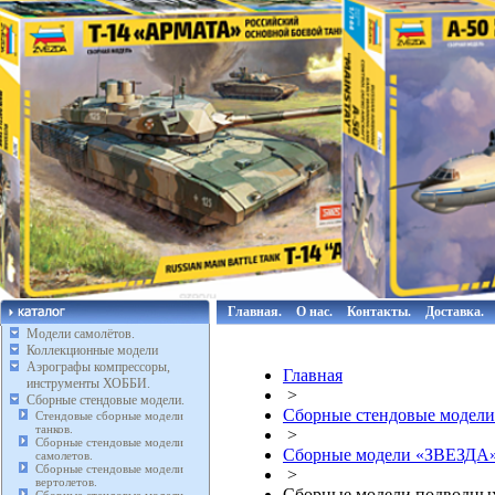
Главная.
О нас.
Контакты.
Доставка.
Модели самолётов.
Коллекционные модели
Аэрографы компрессоры,
Главная
инструменты ХОББИ.
>
Сборные стендовые модели.
Сборные стендовые модели
Стендовые сборные модели
танков.
>
Сборные стендовые модели
Сборные модели «ЗВЕЗДА
самолетов.
Сборные стендовые модели
>
вертолетов.
Сборные модели подводны