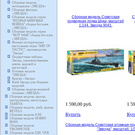
Сборные модели
мотоциклов «ЗВЕЗДА»
Сборные фигуры
«ЗВЕЗДА»
Сборная модель Советская
С
Сборные модели серии
"ВТОРАЯ МИРОВАЯ
подводная лодка Щука, масштаб
ВОЙНА" сборка без клея
1:144. Звезда 9041.
«ЗВЕЗДА»
Сборные модели серии
"HOT WAR" сборка без клея
«ЗВЕЗДА»
Военно-исторические
настольные игры "ART OF
TACTIC", производства
"Звезда"
Подарочные наборы
Звезда, укомлектованные
клеем, краской и
кисточкой..
Готовые модели
"ЗВЕЗДА"
Краска «Звезда»
Клей Звезда для сборных
моделей.
Сборные модели военной
техники «ЗВЕЗДА»
Сборные модели, краска,
инструменты, аксессуары
1 590,00 руб.
1 5
TAMIYA
Сборные модели, клей, краска
REVELL
Купить
Куп
Сборные модели ICM.
Сборные модели HOBBY
BOSS.
Сборная модель Советская атомная под
Сборные модели
"Звезда", масштаб: 1/
TRUMPETER.
Сборные модели ГДР, VEB