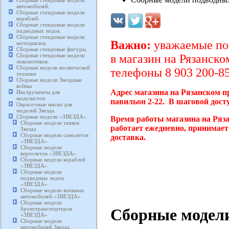
Сборные стендовые модели
автомобилей.
Сборные стендовые модели
кораблей.
Сборные стендовые модели
подводных лодок.
Сборные стендовые модели
Важно:
уважаемые пок
мотоциклов.
Сборные стендовые фигуры.
Сборные стендовые модели
в магазин на Рязанско
локомотивов.
Сборные модели космической
телефоны 8 903 200-85
техники
Сборные модели Звездные
войны
Адрес магазина на Рязанском п
Инструменты для
моделистов
павильон 2-22. В шаговой дост
Окрасочные маски для
моделей Звезда.
Сборные модели «ЗВЕЗДА»
Время работы магазина на Ряз
Сборные модели танков
работает ежедневно, принимает
Звезда
Сборные модели самолетов
доставка.
«ЗВЕЗДА»
Сборные модели
вертолетов «ЗВЕЗДА»
Сборные модели кораблей
«ЗВЕЗДА»
Сборные модели
подводных лодок
«ЗВЕЗДА»
Сборные модели военных
автомобилей «ЗВЕЗДА»
Сборные модели
Сборные модел
бронетранспортеров
«ЗВЕЗДА»
Сборные модели
автомобилей Звезда.