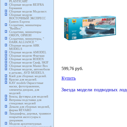
PLASTICART
Сборные модели REIFRA
Германия
Сборные модели Моделист.
Сборные модели
ВОСТОЧНЫЙ ЭКСПРЕСС
Eastern Express
Солдатики, миниатюры
"RedBox"
Солдатики, миниатюры
ORION, ОРИОН
Солдатики, миниатюры, "
DARK ALLIANCE "
Сборные модели ARK
MODELS
Сборные модели AMODEL
Сборные модели Флагман
Сборные модели RODEN
Сборные модели Скиф, SKIF
Сборные модели Master Box
599,76 руб.
Сборные модели, автомобили
в деталях, AVD MODELS.
Клей для сборных моделей.
Купить
Краски для моделей.
KAV models Окрасочные
маски, фототравление,
Звезда модели подводных лод
элементы диорам, для
моделей.
Боксы, футляры для моделей
Витрины подставки для
стендовых моделей
Декали для сборных моделей,
фирма REVARO
Ландшафты, деревья, травяное
покрытия аксессуары к
диорамам.
Модели архитектурных