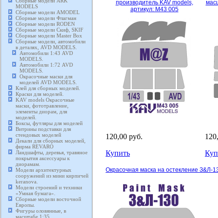
Сборные модели ARK
производитель KAV models,
масш
MODELS
артикул: M43 005
Сборные модели AMODEL
Сборные модели Флагман
Сборные модели RODEN
Сборные модели Скиф, SKIF
Сборные модели Master Box
Сборные модели, автомобили
в деталях, AVD MODELS.
Автомобили 1:43 AVD
MODELS.
Автомобили 1:72 AVD
MODELS.
Окрасочные маски для
моделей AVD MODELS.
Клей для сборных моделей.
Краски для моделей.
KAV models Окрасочные
маски, фототравление,
элементы диорам, для
моделей.
Боксы, футляры для моделей
Витрины подставки для
стендовых моделей
120,00 руб.
120
Декали для сборных моделей,
фирма REVARO
Купить
Куп
Ландшафты, деревья, травяное
покрытия аксессуары к
диорамам.
Окрасочная маска на остекление З&Л-13
Модели архитектурных
сооружений из мини кирпичей
keranova.
Модели строений и техники
«Умная бумага».
Сборные модели восточной
Европы.
Фигуры оловянные, в
масштабе 1:35.