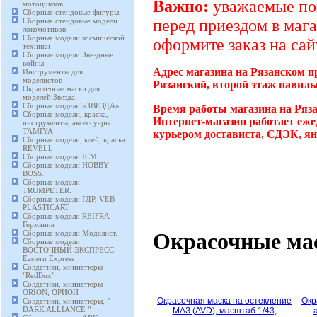
Важно:
уважаемые пок
мотоциклов.
Сборные стендовые фигуры.
Сборные стендовые модели
перед приездом в мага
локомотивов.
Сборные модели космической
оформите заказ на сай
техники
Сборные модели Звездные
войны
Адрес магазина на Рязанском п
Инструменты для
моделистов
Рязанский, второй этаж павиль
Окрасочные маски для
моделей Звезда.
Сборные модели «ЗВЕЗДА»
Время работы магазина на Ряз
Сборные модели, краска,
Интернет-магазин работает еже
инструменты, аксессуары
TAMIYA
курьером достависта, СДЭК, ян
Сборные модели, клей, краска
REVELL
Сборные модели ICM.
Сборные модели HOBBY
BOSS.
Сборные модели
TRUMPETER.
Сборные модели ГДР, VEB
PLASTICART
Сборные модели REIFRA
Германия
Окрасочные ма
Сборные модели Моделист.
Сборные модели
ВОСТОЧНЫЙ ЭКСПРЕСС
Eastern Express
Солдатики, миниатюры
"RedBox"
Солдатики, миниатюры
ORION, ОРИОН
Окрасочная маска на остекление
Окр
Солдатики, миниатюры, "
DARK ALLIANCE "
МАЗ (AVD), масштаб 1/43,