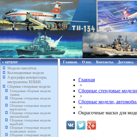
Главная.
О нас.
Контакты.
Доставка.
Модели самолётов.
Коллекционные модели
Аэрографы компрессоры,
Главная
инструменты ХОББИ.
>
Сборные стендовые модели.
Сборные стендовые модели
Стендовые сборные модели
танков.
>
Сборные стендовые модели
Сборные модели, автомоби
самолетов.
Сборные стендовые модели
>
вертолетов.
Окрасочные маски для мо
Сборные стендовые модели
автомобилей.
Сборные стендовые модели
кораблей.
Сборные стендовые модели
подводных лодок.
Сборные стендовые модели