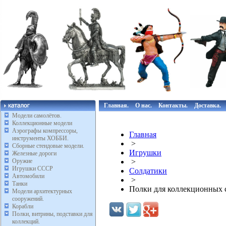
Главная.
О нас.
Контакты.
Доставка.
Модели самолётов.
Коллекционные модели
Аэрографы компрессоры,
Главная
инструменты ХОББИ.
>
Сборные стендовые модели.
Игрушки
Железные дороги
Оружие
>
Игрушки СССР
Солдатики
Автомобили
>
Танки
Полки для коллекционных 
Модели архитектурных
сооружений.
Корабли
Полки, витрины, подставки для
коллекций.