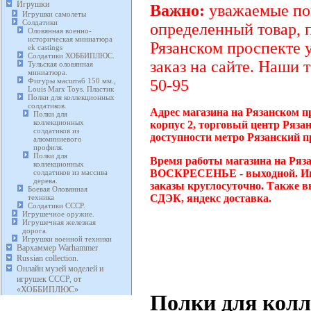
Игрушки
Важно:
уважаемые пок
Игрушки самолеты
Солдатики
определенный товар, 
Оловянная военно-
историческая миниатюра
Рязанском проспекте 
ek castings
Солдатики ХОББИПЛЮС.
заказ на сайте. Наши 
Тульская оловянная
миниатюра.
Фигуры масштаб 150 мм.,
50-95
Louis Marx Toys. Пластик
Полки для коллекционных
солдатиков.
Адрес магазина на Рязанском п
Полки для
коллекционных
корпус 2, торговый центр Ряза
солдатиков из
доступности метро Рязанский п
алюминиевого
профиля.
Полки для
Время работы магазина на Ряза
коллекционных
ВОСКРЕСЕНЬЕ - выходной. Инт
солдатиков из массива
дерева.
заказы круглосуточно. Также в
Боевая Оловянная
СДЭК, яндекс доставка.
техника
Солдатики СССР.
Игрушечное оружие.
Игрушечная железная
дорога.
Игрушки военной техники
Вархаммер Warhammer
Russian collection.
Онлайн музей моделей и
игрушек СССР, от
«ХОББИПЛЮС»
Полки для кол