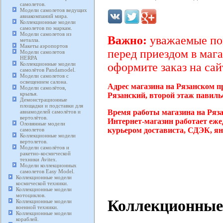
самолетов.
Модели самолетов ведущих
авиакомпаний мира.
Коллекционные модели
самолетов по маркам.
Модели самолетов из
Важно:
уважаемые пок
металла.
Макеты аэропортов
перед приездом в мага
Модели самолетов
HERPA
Коллекционные модели
оформите заказ на сай
самолётов Pandamodel.
Модели самолетов с
освещением салона.
Адрес магазина на Рязанском п
Модели самолётов,
крылья.
Рязанский, второй этаж павиль
Демонстрационные
площадки и подставки для
Время работы магазина на Ряз
авиамоделей самолётов и
вертолётов.
Интернет-магазин работает еже
Оловянные модели
курьером достависта, СДЭК, ян
самолетов
Коллекционные модели
вертолетов.
Модели самолётов и
ракетно-космической
техники Avitex.
Модели коллекционных
самолетов Easy Model.
Коллекционные модели
космической техники.
Коллекционные модели
мотоциклов.
Коллекционные 
Коллекционные модели
военной техники.
Коллекционные модели
кораблей.