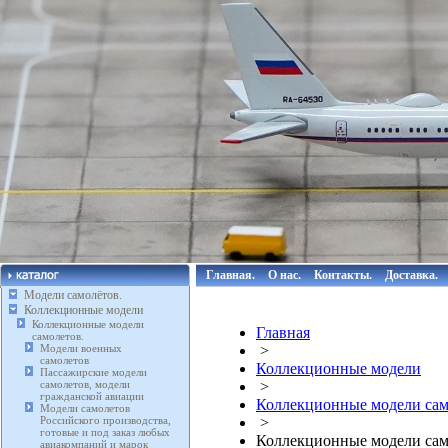
Главная.
О нас.
Контакты.
Доставка.
Модели самолётов.
Коллекционные модели
Коллекционные модели
Главная
самолетов.
Модели военных
>
самолетов
Коллекционные модели
Пассажирские модели
самолетов, модели
>
гражданской авиации
Коллекционные модели сам
Модели самолетов
Российского производства,
>
готовые и под заказ любых
Коллекционные модели сам
авиакомпаний и марок