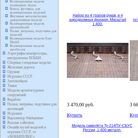
Коллекционные модели
подводных лодок.
Боксы, футляры, для
коллекционных моделей
Набор из 4 трапов рукав, и 4
Жестяные металлические
аэродромных фонаря. Масштаб
ос
декоративные модели.
Коллекционные модели
1:400.
автомобилей.
Полки, витрины, подставки для
моделей.
Коллекционные модели Easy
Model.
Коллекционные модели
автобусов.
Аэрографы компрессоры,
инструменты ХОББИ.
Сборные стендовые модели.
Железные дороги
Оружие
Игрушки СССР
Автомобили
Танки
Модели архитектурных
сооружений.
Корабли
3 470,00 руб.
3 6
Полки, витрины, подставки для
коллекций.
Игрушки
Купить
Куп
Вархаммер Warhammer
Russian collection.
Модель самолёта Ту-214ПУ-СБУС
Онлайн музей моделей и
России, 1:400 металл.
игрушек СССР, от
«ХОББИПЛЮС»