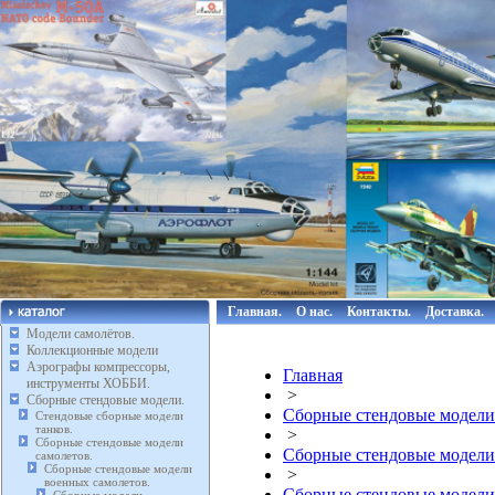
Главная.
О нас.
Контакты.
Доставка.
Модели самолётов.
Коллекционные модели
Аэрографы компрессоры,
Главная
инструменты ХОББИ.
>
Сборные стендовые модели.
Сборные стендовые модели
Стендовые сборные модели
танков.
>
Сборные стендовые модели
Сборные стендовые модели
самолетов.
Сборные стендовые модели
>
военных самолетов.
Сборные стендовые модели