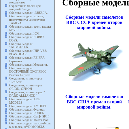
Сборные модели
моделистов
Окрасочные маски для
моделей Звезда.
Сборные модели «ЗВЕЗДА»
Сборные модели, краска,
Сборные модели самолетов
инструменты, аксессуары
ВВС СССР времен второй
TAMIYA
Сборные модели, клей, краска
мировой войны.
REVELL
Сборные модели ICM.
Сборные модели HOBBY
BOSS.
Сборные модели
TRUMPETER.
Сборные модели ГДР, VEB
PLASTICART
Сборные модели REIFRA
Германия
Сборные модели Моделист.
Сборные модели
ВОСТОЧНЫЙ ЭКСПРЕСС
Eastern Express
Солдатики, миниатюры
"RedBox"
Солдатики, миниатюры
ORION, ОРИОН
Солдатики, миниатюры, "
DARK ALLIANCE "
Сборные модели самолетов
Сборные модели ARK
ВВС США времен второй
MODELS
Сборные модели AMODEL
мировой войны.
Сборные модели Флагман
Сборные модели RODEN
Сборные модели Скиф, SKIF
Сборные модели Master Box
Сборные модели, автомобили
в деталях, AVD MODELS.