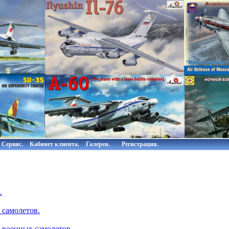
Сервис.
Кабинет клиента.
Галерея.
Регистрация.
.
 самолетов.
 военных самолетов.