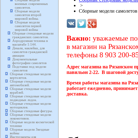
Сборные модели
военных современных
>
самолетов.
Сборные модели самолетов
Сборные модели
самолетов второй
мировой войны.
Сборные модели
самолетов первой
мировой войны
Сборные стендовые модели
Важно:
уважаемые пок
гражданских самолетов.
Аэродромная техника в
масштабе 1:144.
в магазин на Рязанско
Декали, наклейки, для
самолетов гражданской
телефоны 8 903 200-85
авиации
Документальные
фотографии самолетов
Адрес магазина на Рязанском п
Подставки под модели
самолетов
павильон 2-22. В шаговой дост
Сборные стендовые модели
вертолетов.
Сборные стендовые модели
Время работы магазина на Ряз
автомобилей.
работает ежедневно, принимает
Сборные стендовые модели
кораблей.
доставка.
Сборные стендовые модели
подводных лодок.
Сборные стендовые модели
мотоциклов.
Сборные стендовые фигуры.
Сборные стендовые модели
локомотивов.
Сборные модели космической
техники
Сборные модели Звездные
войны
Инструменты для