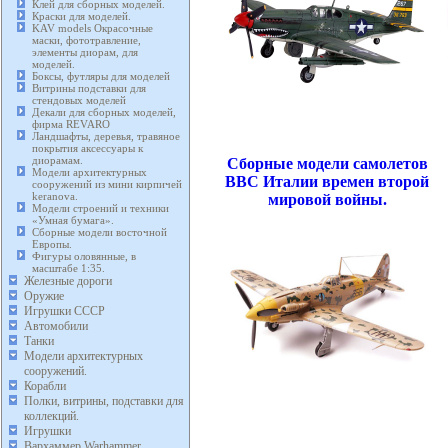
Клей для сборных моделей.
Краски для моделей.
KAV models Окрасочные
маски, фототравление,
элементы диорам, для
моделей.
Боксы, футляры для моделей
Витрины подставки для
стендовых моделей
Декали для сборных моделей,
фирма REVARO
Ландшафты, деревья, травяное
покрытия аксессуары к
диорамам.
Сборные модели самолетов
Модели архитектурных
ВВС Италии времен второй
сооружений из мини кирпичей
keranova.
мировой войны.
Модели строений и техники
«Умная бумага».
Сборные модели восточной
Европы.
Фигуры оловянные, в
масштабе 1:35.
Железные дороги
Оружие
Игрушки СССР
Автомобили
Танки
Модели архитектурных
сооружений.
Корабли
Полки, витрины, подставки для
коллекций.
Игрушки
Вархаммер Warhammer