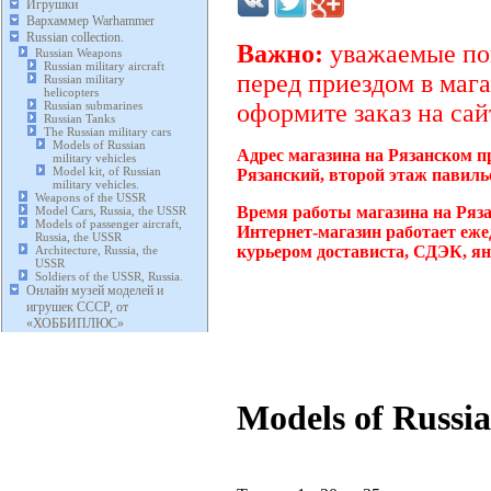
Игрушки
Вархаммер Warhammer
Russian collection.
Важно:
уважаемые пок
Russian Weapons
Russian military aircraft
перед приездом в мага
Russian military
helicopters
Russian submarines
оформите заказ на сай
Russian Tanks
The Russian military cars
Models of Russian
Адрес магазина на Рязанском п
military vehicles
Model kit, of Russian
Рязанский, второй этаж павиль
military vehicles.
Weapons of the USSR
Время работы магазина на Ряз
Model Cars, Russia, the USSR
Models of passenger aircraft,
Интернет-магазин работает еже
Russia, the USSR
курьером достависта, СДЭК, ян
Architecture, Russia, the
USSR
Soldiers of the USSR, Russia.
Онлайн музей моделей и
игрушек СССР, от
«ХОББИПЛЮС»
Models of Russia