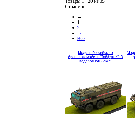
Товары 1 - 20 из 35
Страницы:
←
1
2
→
Все
Модель Российского
Моде
бронеавтомобиль "Тайфун-К". В
р
подарочном боксе.