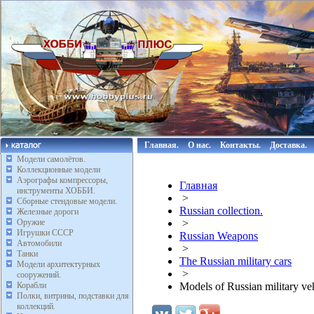
Главная.
О нас.
Контакты.
Доставка.
Модели самолётов.
Коллекционные модели
Аэрографы компрессоры,
Главная
инструменты ХОББИ.
>
Сборные стендовые модели.
Russian collection.
Железные дороги
Оружие
>
Игрушки СССР
Russian Weapons
Автомобили
>
Танки
The Russian military cars
Модели архитектурных
>
сооружений.
Корабли
Models of Russian military ve
Полки, витрины, подставки для
коллекций.