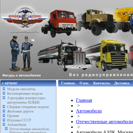
Главная.
О нас.
Контакты.
Доставка.
Модели самолётов.
Коллекционные модели
Аэрографы компрессоры,
Главная
инструменты ХОББИ.
>
Сборные стендовые модели.
Автомобили
Железные дороги
Оружие
>
Игрушки СССР
Отечественные автомобили.
Автомобили
>
Отечественные автомобили.
Автомобили АЗЛК, Москви
Найдите свой автомобиль.