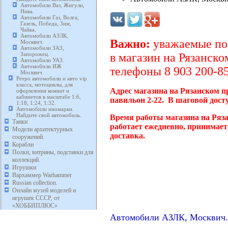
Автомобили Ваз, Жигули,
Нива.
Автомобили Газ, Волга,
Газель, Победа, Зим,
Чайка.
Автомобили АЗЛК,
Важно:
уважаемые пок
Москвич.
Автомобили ЗАЗ,
Запорожец.
в магазин на Рязанско
Автомобили УАЗ.
Автомобили ИЖ
телефоны 8 903 200-85
Москвич.
Ретро автомобили и авто vip
класса, мотоциклы, для
Адрес магазина на Рязанском п
оформления комнат и
кабинетов в масштабе 1:6,
павильон 2-22. В шаговой дост
1:18, 1:24, 1:32.
Автомобили иномарки.
Найдите свой автомобиль.
Время работы магазина на Ряз
Танки
работает ежедневно, принимает
Модели архитектурных
доставка.
сооружений.
Корабли
Полки, витрины, подставки для
коллекций.
Игрушки
Вархаммер Warhammer
Russian collection.
Онлайн музей моделей и
игрушек СССР, от
«ХОББИПЛЮС»
Автомобили АЗЛК, Москвич