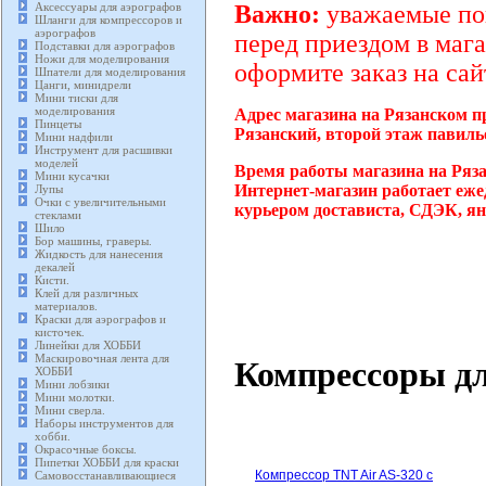
Аксессуары для аэрографов
Важно:
уважаемые пок
Шланги для компрессоров и
аэрографов
перед приездом в мага
Подставки для аэрографов
Ножи для моделирования
оформите заказ на сай
Шпатели для моделирования
Цанги, минидрели
Мини тиски для
моделирования
Адрес магазина на Рязанском п
Пинцеты
Рязанский, второй этаж павиль
Мини надфили
Инструмент для расшивки
моделей
Время работы магазина на Ряз
Мини кусачки
Интернет-магазин работает еже
Лупы
Очки с увеличительными
курьером достависта, СДЭК, ян
стеклами
Шило
Бор машины, граверы.
Жидкость для нанесения
декалей
Кисти.
Клей для различных
материалов.
Краски для аэрографов и
кисточек.
Линейки для ХОББИ
Маскировочная лента для
Компрессоры д
ХОББИ
Мини лобзики
Мини молотки.
Мини сверла.
Наборы инструментов для
хобби.
Окрасочные боксы.
Пипетки ХОББИ для краски
Компрессор TNT Air AS-320 с
Самовосстанавливающиеся