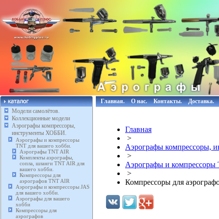
Главная.
О нас.
Контакты.
Доставка.
Модели самолётов.
Коллекционные модели
Аэрографы компрессоры,
Главная
инструменты ХОББИ.
>
Аэрографы и компрессоры
TNT для вашего хобби.
Аэрографы компрессоры, 
Аэрографы TNT AIR
>
Комплекты аэрографы,
сопла, шланги TNT AIR для
Аэрографы и компрессоры 
вашего хобби.
>
Компрессоры для
аэрографов TNT AIR
Компрессоры для аэрограф
Аэрографы и компрессоры JAS
для вашего хобби.
Аэрографы для вашего
хобби
Компрессоры для
аэрографов