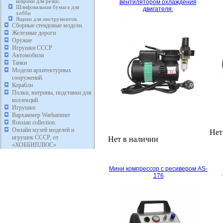
коврики для резки.
вентилятором охлаждения
Шлифовальная бумага для
двигателя.
хобби
Ящики для инструментов.
Сборные стендовые модели.
Железные дороги
Оружие
Игрушки СССР
Автомобили
Танки
Модели архитектурных
сооружений.
Корабли
Полки, витрины, подставки для
коллекций.
Игрушки
Вархаммер Warhammer
Russian collection.
Онлайн музей моделей и
Нет
игрушек СССР, от
Нет в наличии
«ХОББИПЛЮС»
Мини компрессор с ресивером AS-
176