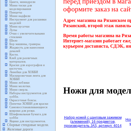
перед приездом в мага
Цанги, минидрели
Мини тиски для
оформите заказ на сай
моделирования
Пинцеты
Мини надфили
Инструмент для расшивки
Адрес магазина на Рязанском п
моделей
Рязанский, второй этаж павиль
Мини кусачки
Лупы
Очки с увеличительными
Время работы магазина на Ряз
стеклами
Интернет-магазин работает еже
Шило
Бор машины, граверы.
курьером достависта, СДЭК, ян
Жидкость для нанесения
декалей
Кисти.
Клей для различных
материалов.
Краски для аэрографов и
кисточек.
Линейки для ХОББИ
Маскировочная лента для
ХОББИ
Мини лобзики
Мини молотки.
Ножи для моде
Мини сверла.
Наборы инструментов для
хобби.
Окрасочные боксы.
Пипетки ХОББИ для краски
Самовосстанавливающиеся
коврики для резки.
Шлифовальная бумага для
Набор ножей с цанговым зажимом
хобби
Нож
Ящики для инструментов.
(алюминий), 16 предметов,
Сборные стендовые модели.
производитель JAS, артикул: 4014
Железные дороги