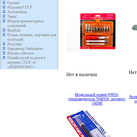
Оружие
Игрушки СССР
Автомобили
Танки
Модели архитектурных
сооружений.
Корабли
Полки, витрины, подставки для
коллекций.
Игрушки
Вархаммер Warhammer
Russian collection.
Онлайн музей моделей и
игрушек СССР, от
«ХОББИПЛЮС»
Нет
Нет в наличии
Модельный ножик (PRO),
Лезв
производитель TAMYIA, артикул:
н
74098