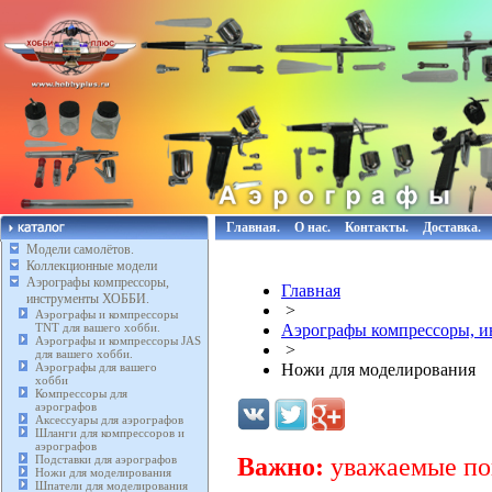
Главная.
О нас.
Контакты.
Доставка.
Модели самолётов.
Коллекционные модели
Аэрографы компрессоры,
Главная
инструменты ХОББИ.
>
Аэрографы и компрессоры
TNT для вашего хобби.
Аэрографы компрессоры, 
Аэрографы и компрессоры JAS
>
для вашего хобби.
Аэрографы для вашего
Ножи для моделирования
хобби
Компрессоры для
аэрографов
Аксессуары для аэрографов
Шланги для компрессоров и
аэрографов
Подставки для аэрографов
Важно:
уважаемые пок
Ножи для моделирования
Шпатели для моделирования