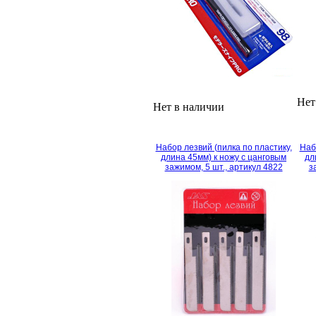
Нет
Нет в наличии
Набор лезвий (пилка по пластику,
Наб
длина 45мм) к ножу с цанговым
дл
зажимом, 5 шт., артикул 4822
з