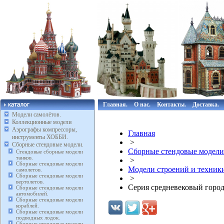
Главная.
О нас.
Контакты.
Доставка.
Модели самолётов.
Коллекционные модели
Аэрографы компрессоры,
Главная
инструменты ХОББИ.
>
Сборные стендовые модели.
Сборные стендовые модели
Стендовые сборные модели
танков.
>
Сборные стендовые модели
Модели строений и техники
самолетов.
Сборные стендовые модели
>
вертолетов.
Серия средневековый город
Сборные стендовые модели
автомобилей.
Сборные стендовые модели
кораблей.
Сборные стендовые модели
подводных лодок.
Сборные стендовые модели