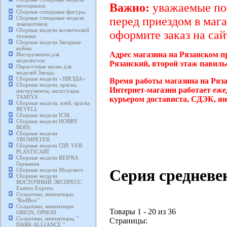
Важно:
уважаемые пок
мотоциклов.
Сборные стендовые фигуры.
Сборные стендовые модели
перед приездом в мага
локомотивов.
Сборные модели космической
оформите заказ на сай
техники
Сборные модели Звездные
войны
Адрес магазина на Рязанском п
Инструменты для
моделистов
Рязанский, второй этаж павиль
Окрасочные маски для
моделей Звезда.
Сборные модели «ЗВЕЗДА»
Время работы магазина на Ряз
Сборные модели, краска,
Интернет-магазин работает еже
инструменты, аксессуары
TAMIYA
курьером достависта, СДЭК, ян
Сборные модели, клей, краска
REVELL
Сборные модели ICM.
Сборные модели HOBBY
BOSS.
Сборные модели
TRUMPETER.
Сборные модели ГДР, VEB
PLASTICART
Сборные модели REIFRA
Германия
Серия средневе
Сборные модели Моделист.
Сборные модели
ВОСТОЧНЫЙ ЭКСПРЕСС
Eastern Express
Солдатики, миниатюры
"RedBox"
Солдатики, миниатюры
Товары 1 - 20 из 36
ORION, ОРИОН
Солдатики, миниатюры, "
Страницы:
DARK ALLIANCE "