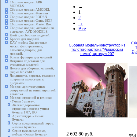
Сборные модели ARK
MODELS
←
Сборные модели AMODEL
1
Сборные модели Флагман
Сборные модели RODEN
2
Сборные модели Скиф, SKIF
→
Сборные модели Master Box
Сборные модели, автомобили
Все
в деталях, AVD MODELS.
Клей для сборных моделей.
Краски для моделей.
KAV models Окрасочные
Сбо
Сборная модель-конструктор из
маски, фототравление,
толстого картона "Рыцарский
элементы диорам, для
Ср
моделей.
замок", артикул 207
Боксы, футляры для моделей
Витрины подставки для
стендовых моделей
Декали для сборных моделей,
фирма REVARO
Ландшафты, деревья, травяное
покрытия аксессуары к
диорамам.
Модели архитектурных
сооружений из мини кирпичей
keranova.
Модели строений и техники
«Умная бумага».
Железнодорожные
строения и поезда умная
бумага 1:87, HO
Архитектура «Умная
Бумага»
Серия средневековый город
«Умная бумага»
Серия кукольные дома,
2 692,80 руб.
мебель «Умная Бумага»
554