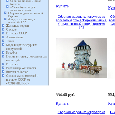
Сборные модели «Умная
бумага»
Купить
«Умная бумага» для
Куп
маленьких детей.
Сборные модели восточной
Европы.
Сборная модель-конструктор из
Сбо
Фигуры оловянные, в
толстого картона "Верхняя башня.
толс
масштабе 1:35.
Средневековый город", артикул
Ср
Железные дороги
242
Оружие
Игрушки СССР
Автомобили
Танки
Модели архитектурных
сооружений.
Корабли
Полки, витрины, подставки для
коллекций.
Игрушки
Вархаммер Warhammer
Russian collection.
Онлайн музей моделей и
игрушек СССР, от
«ХОББИПЛЮС»
554,40 руб.
554
Купить
Куп
Сборная модель-конструктор из
Сбо