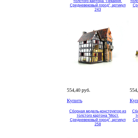
толстого картона "Пекарня.
толс
Средневековый город", артикул
Ср
243
554,40 руб.
554
Купить
Куп
Сборная модель-конструктор из
Сбо
толстого картона "Мост.
т
Средневековый город", артикул
Ср
258