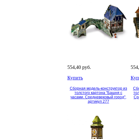
554,40 руб.
554
Купить
Куп
Сборная модель-конструктор из
Сбо
толстого картона "Башня с
тол
часами. Средневековый город",
Ср
артикул 277