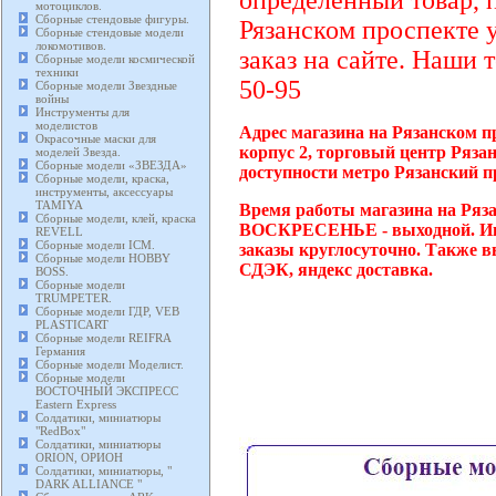
определенный товар, 
мотоциклов.
Сборные стендовые фигуры.
Рязанском проспекте 
Сборные стендовые модели
локомотивов.
заказ на сайте. Наши 
Сборные модели космической
техники
50-95
Сборные модели Звездные
войны
Инструменты для
моделистов
Адрес магазина на Рязанском п
Окрасочные маски для
корпус 2, торговый центр Ряза
моделей Звезда.
Сборные модели «ЗВЕЗДА»
доступности метро Рязанский п
Сборные модели, краска,
инструменты, аксессуары
TAMIYA
Время работы магазина на Ряза
Сборные модели, клей, краска
ВОСКРЕСЕНЬЕ - выходной. Инт
REVELL
Сборные модели ICM.
заказы круглосуточно. Также в
Сборные модели HOBBY
СДЭК, яндекс доставка.
BOSS.
Сборные модели
TRUMPETER.
Сборные модели ГДР, VEB
PLASTICART
Сборные модели REIFRA
Германия
Сборные модели Моделист.
Сборные модели
ВОСТОЧНЫЙ ЭКСПРЕСС
Eastern Express
Солдатики, миниатюры
"RedBox"
Солдатики, миниатюры
ORION, ОРИОН
Солдатики, миниатюры, "
DARK ALLIANCE "