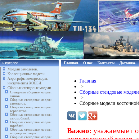
Главная.
О нас.
Контакты.
Доставка.
Модели самолётов.
Коллекционные модели
Аэрографы компрессоры,
Главная
инструменты ХОББИ.
>
Сборные стендовые модели.
Сборные стендовые модели
Стендовые сборные модели
танков.
>
Сборные стендовые модели
Сборные модели восточной
самолетов.
Сборные стендовые модели
вертолетов.
Сборные стендовые модели
автомобилей.
Сборные стендовые модели
кораблей.
Важно:
уважаемые пок
Сборные стендовые модели
подводных лодок.
Сборные стендовые модели