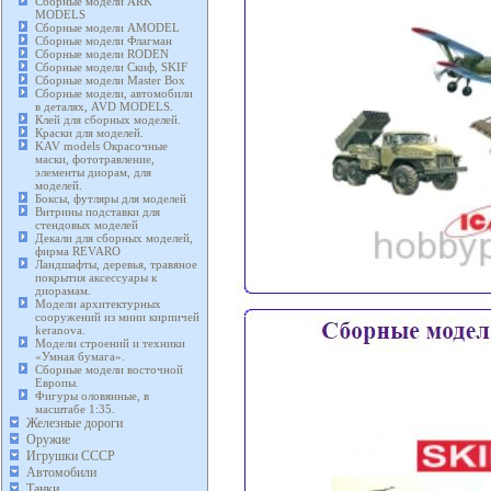
Сборные модели ARK
MODELS
Сборные модели AMODEL
Сборные модели Флагман
Сборные модели RODEN
Сборные модели Скиф, SKIF
Сборные модели Master Box
Сборные модели, автомобили
в деталях, AVD MODELS.
Клей для сборных моделей.
Краски для моделей.
KAV models Окрасочные
маски, фототравление,
элементы диорам, для
моделей.
Боксы, футляры для моделей
Витрины подставки для
стендовых моделей
Декали для сборных моделей,
фирма REVARO
Ландшафты, деревья, травяное
покрытия аксессуары к
диорамам.
Модели архитектурных
сооружений из мини кирпичей
keranova.
Модели строений и техники
«Умная бумага».
Сборные модели восточной
Европы.
Фигуры оловянные, в
масштабе 1:35.
Железные дороги
Оружие
Игрушки СССР
Автомобили
Танки