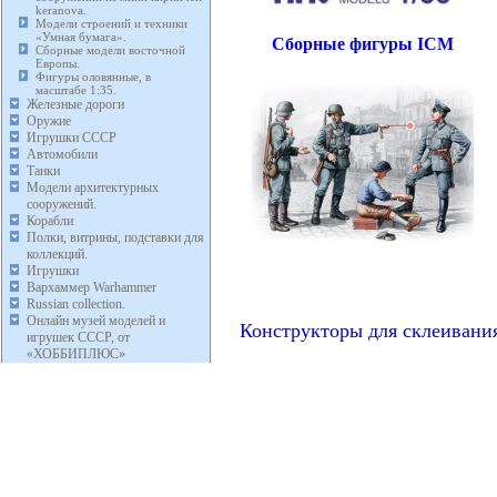
keranova.
Модели строений и техники
«Умная бумага».
Сборные фигуры ICM
Сборные модели восточной
Европы.
Фигуры оловянные, в
масштабе 1:35.
Железные дороги
Оружие
Игрушки СССР
Автомобили
Танки
Модели архитектурных
сооружений.
Корабли
Полки, витрины, подставки для
коллекций.
Игрушки
Вархаммер Warhammer
Russian collection.
Онлайн музей моделей и
Конструкторы для склеивани
игрушек СССР, от
«ХОББИПЛЮС»