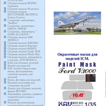
PLASTICART
Сборные модели REIFRA
Германия
Сборные модели Моделист.
Сборные модели
ВОСТОЧНЫЙ ЭКСПРЕСС
Eastern Express
Солдатики, миниатюры
"RedBox"
Солдатики, миниатюры
ORION, ОРИОН
Солдатики, миниатюры, "
DARK ALLIANCE "
Сборные модели ARK
MODELS
Сборные модели AMODEL
Сборные модели Флагман
Сборные модели RODEN
Сборные модели Скиф, SKIF
Окрасочные маски для
Сборные модели Master Box
Сборные модели, автомобили
моделей ICM.
в деталях, AVD MODELS.
Клей для сборных моделей.
Краски для моделей.
KAV models Окрасочные
маски, фототравление,
элементы диорам, для
моделей.
Боксы, футляры для моделей
Витрины подставки для
стендовых моделей
Декали для сборных моделей,
фирма REVARO
Ландшафты, деревья, травяное
покрытия аксессуары к
диорамам.
Модели архитектурных
сооружений из мини кирпичей