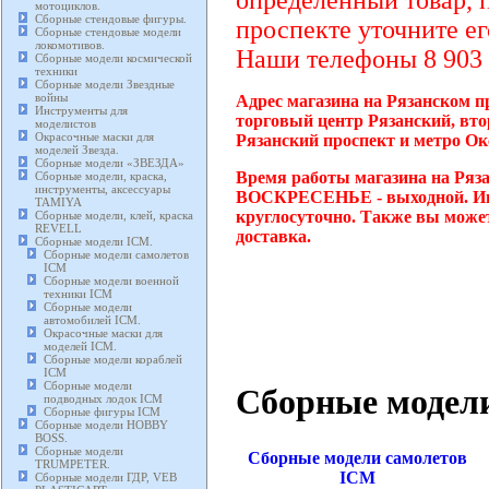
определенный товар, 
мотоциклов.
Сборные стендовые фигуры.
проспекте уточните ег
Сборные стендовые модели
локомотивов.
Наши телефоны 8 903 2
Сборные модели космической
техники
Сборные модели Звездные
войны
Адрес магазина на Рязанском пр
Инструменты для
торговый центр Рязанский, вто
моделистов
Окрасочные маски для
Рязанский проспект и метро Ок
моделей Звезда.
Сборные модели «ЗВЕЗДА»
Время работы магазина на Ряза
Сборные модели, краска,
инструменты, аксессуары
ВОСКРЕСЕНЬЕ - выходной. Инте
TAMIYA
круглосуточно. Также вы может
Сборные модели, клей, краска
REVELL
доставка.
Сборные модели ICM.
Сборные модели самолетов
ICM
Сборные модели военной
техники ICM
Сборные модели
автомобилей ICM.
Окрасочные маски для
моделей ICM.
Сборные модели кораблей
ICM
Сборные модели
Сборные модел
подводных лодок ICM
Сборные фигуры ICM
Сборные модели HOBBY
BOSS.
Сборные модели
Сборные модели самолетов
TRUMPETER.
ICM
Сборные модели ГДР, VEB