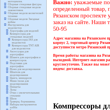
Важно:
уважаемые пок
мотоциклов.
Сборные стендовые фигуры.
Сборные стендовые модели
определенный товар, 
локомотивов.
Сборные модели космической
Рязанском проспекте 
техники
Сборные модели Звездные
заказ на сайте. Наши 
войны
Инструменты для
50-95
моделистов
Аэрографы для моделей
Компрессоры для
стендовых моделей
Адрес магазина на Рязанском п
Компрессоры JAS для
корпус 2, торговый центр Ряза
моделистов
Компрессоры TNT AIR
доступности метро Рязанский п
для моделистов
Аксессуары для
аэрографии
Время работы магазина на Ряза
Шланги для аэрографов и
выходной. Интернет-магазин ра
компрессоров.
Подставки для
круглосуточно. Также вы может
аэрографов
яндекс доставка.
Ножи для моделирования
Шпатели для
моделирования
Цанги, минидрели
Мини тиски для
моделирования
Пинцеты
Лупы
Очки с увеличительными
стеклами
Шило
Граверы, бормашины.
Компрессоры дл
Наборы инструментов
хобби