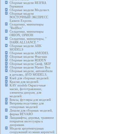
Сборные модели REIFRA
Германия
Сборные модели Моделист.
Сборные модели
ВОСТОЧНЫЙ ЭКСПРЕСС
Eastern Express
Солдатики, миниатюры
"RedBox"
Солдатики, миниатюры
ORION, ОРИОН
Солдатики, миниатюры, "
DARK ALLIANCE "
Сборные модели ARK
MODELS
Сборные модели AMODEL
Сборные модели Флагман
Сборные модели RODEN
Сборные модели Скиф, SKIF
Сборные модели Master Box
Сборные модели, автомобили
в деталях, AVD MODELS.
Клей для сборных моделей.
Краски для моделей.
KAV models Окрасочные
маски, фототравление,
элементы диорам, для
моделей.
Боксы, футляры для моделей
Витрины подставки для
стендовых моделей
Декали для сборных моделей,
фирма REVARO
Ландшафты, деревья, травяное
покрытия аксессуары к
диорамам.
Модели архитектурных
сооружений из мини кирпичей