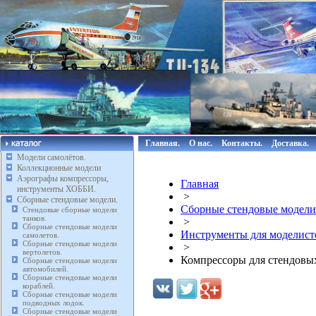
Главная.
О нас.
Контакты.
Доставка.
Модели самолётов.
Коллекционные модели
Аэрографы компрессоры,
Главная
инструменты ХОББИ.
>
Сборные стендовые модели.
Сборные стендовые модели
Стендовые сборные модели
танков.
>
Сборные стендовые модели
Инструменты для моделист
самолетов.
Сборные стендовые модели
>
вертолетов.
Компрессоры для стендовы
Сборные стендовые модели
автомобилей.
Сборные стендовые модели
кораблей.
Сборные стендовые модели
подводных лодок.
Сборные стендовые модели