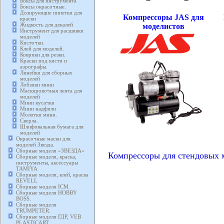
Боксы для инструмента
Боксы окрасочные.
Дозирующие пипетки для
Компрессоры JAS для
краски
Жидкость для декалей
моделистов
Инструмент для расшивки
моделей
Кисточки.
Клей для моделей.
Коврики для резки.
Краски под кисти и
аэрографы.
Линейки для сборных
моделей
Лобзики мини
Маскировочная лента для
моделей
Мини кусачки
Мини надфили
Молотки мини.
Сверла.
Шлифовальная бумага для
моделей
Окрасочные маски для
моделей Звезда.
Сборные модели «ЗВЕЗДА»
Компрессоры для стендовых 
Сборные модели, краска,
инструменты, аксессуары
TAMIYA
Сборные модели, клей, краска
REVELL
Сборные модели ICM.
Сборные модели HOBBY
BOSS.
Сборные модели
TRUMPETER.
Сборные модели ГДР, VEB
PLASTICART