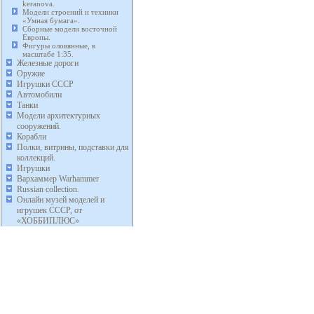
keranova.
Модели строений и техники
«Умная бумага».
Сборные модели восточной
Европы.
Фигуры оловянные, в
масштабе 1:35.
Железные дороги
Оружие
Игрушки СССР
Автомобили
Танки
Модели архитектурных
сооружений.
Корабли
Полки, витрины, подставки для
коллекций.
Игрушки
Вархаммер Warhammer
Russian collection.
Онлайн музей моделей и
игрушек СССР, от
«ХОББИПЛЮС»