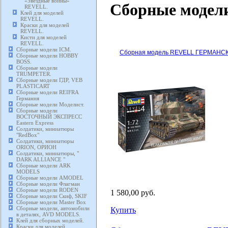
«Звездные войны»
Сборные модел
REVELL.
Клей для моделей
REVELL.
Краски для моделей
REVELL.
Кисти для моделей
REVELL.
Сборные модели ICM.
Сборная модель REVELL ГЕРМАН
Сборные модели HOBBY
BOSS.
Сборные модели
TRUMPETER.
Сборные модели ГДР, VEB
PLASTICART
Сборные модели REIFRA
Германия
Сборные модели Моделист.
Сборные модели
ВОСТОЧНЫЙ ЭКСПРЕСС
Eastern Express
Солдатики, миниатюры
"RedBox"
Солдатики, миниатюры
ORION, ОРИОН
Солдатики, миниатюры, "
DARK ALLIANCE "
Сборные модели ARK
MODELS
Сборные модели AMODEL
Сборные модели Флагман
Сборные модели RODEN
1 580,00 руб.
Сборные модели Скиф, SKIF
Сборные модели Master Box
Сборные модели, автомобили
Купить
в деталях, AVD MODELS.
Клей для сборных моделей.
Краски для моделей.