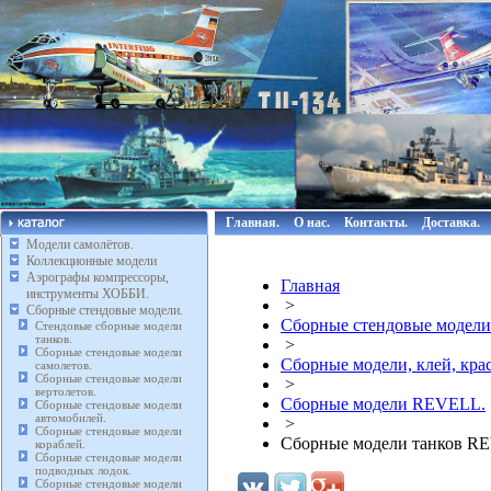
Главная.
О нас.
Контакты.
Доставка.
Модели самолётов.
Коллекционные модели
Аэрографы компрессоры,
Главная
инструменты ХОББИ.
>
Сборные стендовые модели.
Сборные стендовые модели
Стендовые сборные модели
танков.
>
Сборные стендовые модели
Сборные модели, клей, кр
самолетов.
Сборные стендовые модели
>
вертолетов.
Сборные модели REVELL.
Сборные стендовые модели
автомобилей.
>
Сборные стендовые модели
Сборные модели танков R
кораблей.
Сборные стендовые модели
подводных лодок.
Сборные стендовые модели