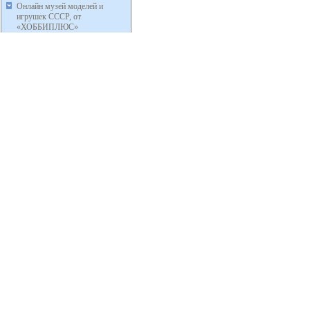
Онлайн музей моделей и
игрушек СССР, от
«ХОББИПЛЮС»