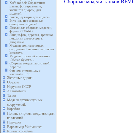
Сборные модели танков REV
KAV models Окрасочные
маски, фототравление,
элементы диорам, для
моделей.
Боксы, футляры для моделей
Витрины подставки для
стендовых моделей
Декали для сборных моделей,
фирма REVARO
Ландшафты, деревья, травяное
покрытия аксессуары к
диорамам.
Модели архитектурных
сооружений из мини кирпичей
keranova.
Модели строений и техники
«Умная бумага».
Сборные модели восточной
Европы.
Фигуры оловянные, в
масштабе 1:35.
Железные дороги
Оружие
Игрушки СССР
Автомобили
Танки
Модели архитектурных
сооружений.
Корабли
Полки, витрины, подставки для
коллекций.
Игрушки
Вархаммер Warhammer
Russian collection.