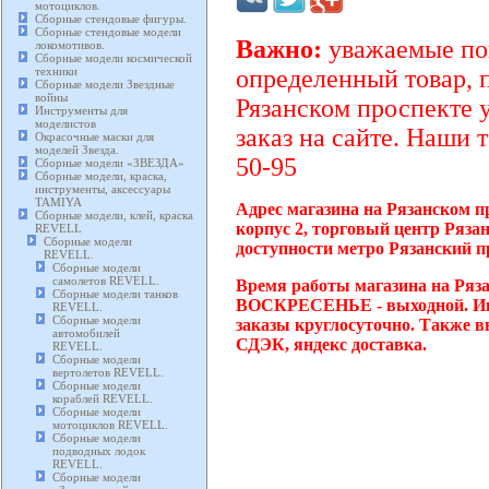
мотоциклов.
Сборные стендовые фигуры.
Сборные стендовые модели
Важно:
уважаемые пок
локомотивов.
Сборные модели космической
техники
определенный товар, 
Сборные модели Звездные
войны
Рязанском проспекте 
Инструменты для
моделистов
заказ на сайте. Наши 
Окрасочные маски для
моделей Звезда.
50-95
Сборные модели «ЗВЕЗДА»
Сборные модели, краска,
инструменты, аксессуары
TAMIYA
Адрес магазина на Рязанском п
Сборные модели, клей, краска
корпус 2, торговый центр Ряза
REVELL
Сборные модели
доступности метро Рязанский п
REVELL.
Сборные модели
самолетов REVELL.
Время работы магазина на Ряза
Сборные модели танков
ВОСКРЕСЕНЬЕ - выходной. Инт
REVELL.
Сборные модели
заказы круглосуточно. Также в
автомобилей
СДЭК, яндекс доставка.
REVELL.
Сборные модели
вертолетов REVELL.
Сборные модели
кораблей REVELL.
Сборные модели
мотоциклов REVELL.
Сборные модели
подводных лодок
REVELL.
Сборные модели