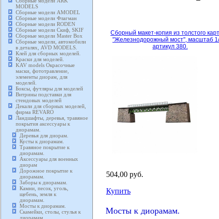
Сборные модели ARK
MODELS
Сборные модели AMODEL
Сборные модели Флагман
Сборные модели RODEN
Сборные модели Скиф, SKIF
Сборный макет-копия из толстого кар
Сборные модели Master Box
"Железнодорожный мост", масштаб 1/
Сборные модели, автомобили
артикул 380.
в деталях, AVD MODELS.
Клей для сборных моделей.
Краски для моделей.
KAV models Окрасочные
маски, фототравление,
элементы диорам, для
моделей.
Боксы, футляры для моделей
Витрины подставки для
стендовых моделей
Декали для сборных моделей,
фирма REVARO
Ландшафты, деревья, травяное
покрытия аксессуары к
диорамам.
Деревья для диорам.
Кусты к диорамам.
Травяное покрытие к
диорамам.
Аксессуары для военных
диорам
Дорожное покрытие к
504,00 руб.
диорамам.
Заборы к диорамам.
Камни, песок, уголь,
Купить
щебень, земля к
диорамам.
Мосты к диорамам.
Мосты к диорамам.
Скамейки, столы, стулья к
диорамам.