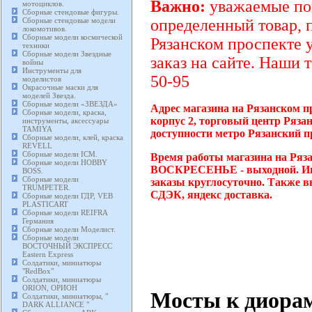
Важно:
уважаемые пок
мотоциклов.
Сборные стендовые фигуры.
Сборные стендовые модели
определенный товар, 
локомотивов.
Сборные модели космической
Рязанском проспекте 
техники
Сборные модели Звездные
заказ на сайте. Наши 
войны
Инструменты для
50-95
моделистов
Окрасочные маски для
моделей Звезда.
Сборные модели «ЗВЕЗДА»
Адрес магазина на Рязанском п
Сборные модели, краска,
корпус 2, торговый центр Ряза
инструменты, аксессуары
TAMIYA
доступности метро Рязанский п
Сборные модели, клей, краска
REVELL
Сборные модели ICM.
Время работы магазина на Ряза
Сборные модели HOBBY
ВОСКРЕСЕНЬЕ - выходной. Инт
BOSS.
Сборные модели
заказы круглосуточно. Также в
TRUMPETER.
СДЭК, яндекс доставка.
Сборные модели ГДР, VEB
PLASTICART
Сборные модели REIFRA
Германия
Сборные модели Моделист.
Сборные модели
ВОСТОЧНЫЙ ЭКСПРЕСС
Eastern Express
Солдатики, миниатюры
"RedBox"
Солдатики, миниатюры
ORION, ОРИОН
Мосты к диора
Солдатики, миниатюры, "
DARK ALLIANCE "