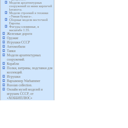
Модели архитектурных
сооружений из мини кирпичей
keranova.
Модели строений и техники
«Умная бумага».
Сборные модели восточной
Европы.
Фигуры оловянные, в
масштабе 1:35.
Железные дороги
Оружие
Игрушки СССР
Автомобили
Танки
Модели архитектурных
сооружений.
Корабли
Полки, витрины, подставки для
коллекций.
Игрушки
Вархаммер Warhammer
Russian collection.
Онлайн музей моделей и
игрушек СССР, от
«ХОББИПЛЮС»