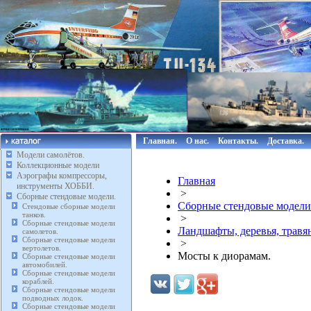
Главная.
О нас.
Контакты.
Доставка.
Модели самолётов.
Коллекционные модели
Аэрографы компрессоры,
Главная
инструменты ХОББИ.
>
Сборные стендовые модели.
Сборные стендовые модели
Стендовые сборные модели
танков.
>
Сборные стендовые модели
Ландшафты, деревья, травя
самолетов.
Сборные стендовые модели
>
вертолетов.
Мосты к диорамам.
Сборные стендовые модели
автомобилей.
Сборные стендовые модели
кораблей.
Сборные стендовые модели
подводных лодок.
Сборные стендовые модели