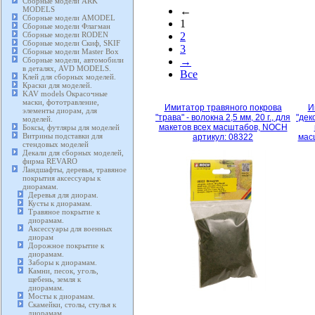
Сборные модели ARK
MODELS
←
Сборные модели AMODEL
1
Сборные модели Флагман
Сборные модели RODEN
2
Сборные модели Скиф, SKIF
3
Сборные модели Master Box
Сборные модели, автомобили
→
в деталях, AVD MODELS.
Все
Клей для сборных моделей.
Краски для моделей.
KAV models Окрасочные
маски, фототравление,
Имитатор травяного покрова
И
элементы диорам, для
"трава" - волокна 2,5 мм, 20 г., для
"дек
моделей.
макетов всех масштабов, NOCH
Боксы, футляры для моделей
Витрины подставки для
артикул: 08322
мас
стендовых моделей
Декали для сборных моделей,
фирма REVARO
Ландшафты, деревья, травяное
покрытия аксессуары к
диорамам.
Деревья для диорам.
Кусты к диорамам.
Травяное покрытие к
диорамам.
Аксессуары для военных
диорам
Дорожное покрытие к
диорамам.
Заборы к диорамам.
Камни, песок, уголь,
щебень, земля к
диорамам.
Мосты к диорамам.
Скамейки, столы, стулья к
диорамам.