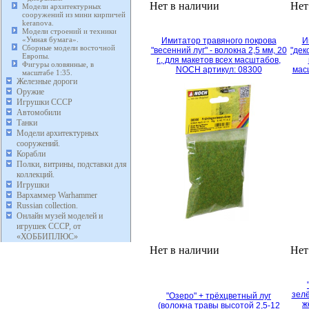
Нет в наличии
Нет
Модели архитектурных
сооружений из мини кирпичей
keranova.
Модели строений и техники
«Умная бумага».
Имитатор травяного покрова
И
Сборные модели восточной
"весенний луг" - волокна 2,5 мм, 20
"дек
Европы.
г., для макетов всех масштабов,
Фигуры оловянные, в
NOCH артикул: 08300
мас
масштабе 1:35.
Железные дороги
Оружие
Игрушки СССР
Автомобили
Танки
Модели архитектурных
сооружений.
Корабли
Полки, витрины, подставки для
коллекций.
Игрушки
Вархаммер Warhammer
Russian collection.
Онлайн музей моделей и
игрушек СССР, от
«ХОББИПЛЮС»
Нет в наличии
Нет
зелё
"Озеро" + трёхцветный луг
ж
(волокна травы высотой 2,5-12