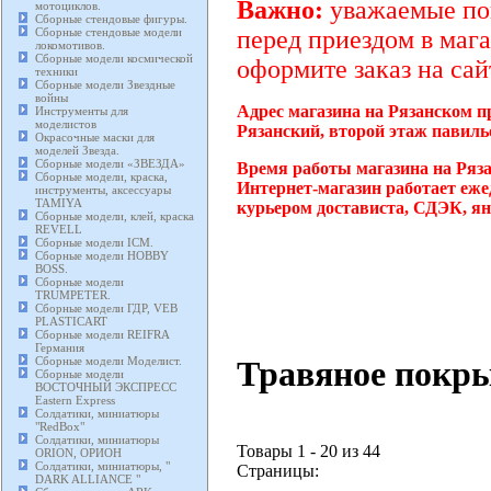
Важно:
уважаемые пок
мотоциклов.
Сборные стендовые фигуры.
Сборные стендовые модели
перед приездом в мага
локомотивов.
Сборные модели космической
оформите заказ на сай
техники
Сборные модели Звездные
войны
Адрес магазина на Рязанском п
Инструменты для
моделистов
Рязанский, второй этаж павиль
Окрасочные маски для
моделей Звезда.
Сборные модели «ЗВЕЗДА»
Время работы магазина на Ряз
Сборные модели, краска,
Интернет-магазин работает еже
инструменты, аксессуары
TAMIYA
курьером достависта, СДЭК, ян
Сборные модели, клей, краска
REVELL
Сборные модели ICM.
Сборные модели HOBBY
BOSS.
Сборные модели
TRUMPETER.
Сборные модели ГДР, VEB
PLASTICART
Сборные модели REIFRA
Германия
Травяное покры
Сборные модели Моделист.
Сборные модели
ВОСТОЧНЫЙ ЭКСПРЕСС
Eastern Express
Солдатики, миниатюры
"RedBox"
Солдатики, миниатюры
Товары 1 - 20 из 44
ORION, ОРИОН
Солдатики, миниатюры, "
Страницы:
DARK ALLIANCE "