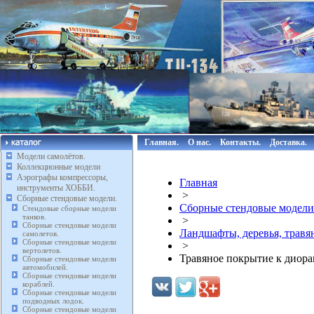
Главная.
О нас.
Контакты.
Доставка.
Модели самолётов.
Коллекционные модели
Аэрографы компрессоры,
Главная
инструменты ХОББИ.
>
Сборные стендовые модели.
Сборные стендовые модели
Стендовые сборные модели
танков.
>
Сборные стендовые модели
Ландшафты, деревья, травя
самолетов.
Сборные стендовые модели
>
вертолетов.
Травяное покрытие к диора
Сборные стендовые модели
автомобилей.
Сборные стендовые модели
кораблей.
Сборные стендовые модели
подводных лодок.
Сборные стендовые модели