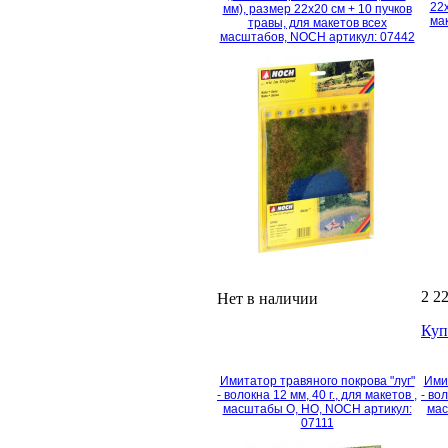
22х
мм), размер 22х20 см + 10 пучков
ма
травы, для макетов всех
масштабов, NOCH артикул: 07442
2 2
Нет в наличии
Куп
Имитатор травяного покрова "луг"
Имит
- волокна 12 мм, 40 г., для макетов ,
- во
масштабы O, HO, NOCH артикул:
мас
07111