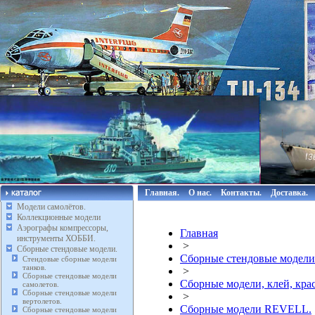
Главная.
О нас.
Контакты.
Доставка.
Модели самолётов.
Коллекционные модели
Аэрографы компрессоры,
Главная
инструменты ХОББИ.
>
Сборные стендовые модели.
Сборные стендовые модели
Стендовые сборные модели
танков.
>
Сборные стендовые модели
Сборные модели, клей, кр
самолетов.
Сборные стендовые модели
>
вертолетов.
Сборные модели REVELL.
Сборные стендовые модели