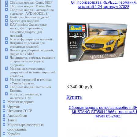
GT, производства REVELL, Германия,
Сборные модели Скиф, SKIF
Сборные модели Master Box
масштаб 1:24, артикул 07028
Сборные модели, автомобили
в деталях, AVD MODELS.
Клей для сборных моделей.
Краски для моделей.
KAV models Окрасочные
маски, фототравление,
элементы диорам, для
моделей.
Боксы, футляры для моделей
Витрины подставки для
стендовых моделей
Декали для сборных моделей,
фирма REVARO
Ландшафты, деревья, травяное
покрытия аксессуары к
диорамам.
Модели архитектурных
сооружений из мини кирпичей
keranova.
Модели строений и техники
«Умная бумага».
3 340,00 руб.
Сборные модели восточной
Европы.
Фигуры оловянные, в
Купить
масштабе 1:35.
Железные дороги
Оружие
Сборная модель ретро автомобиля S
Игрушки СССР
MUSTANG GT350H 1966 г., масштаб 1
Автомобили
Revell 85-2482.
Танки
Модели архитектурных
сооружений.
Корабли