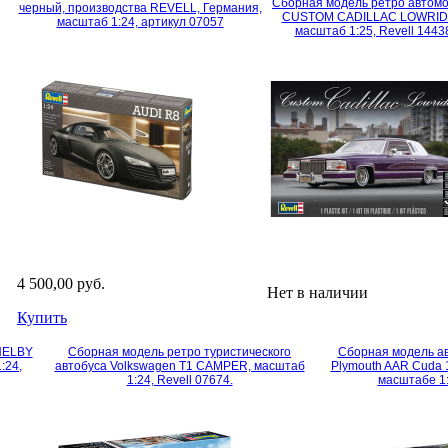
Сборная модель ретро автом
черный, производства REVELL, Германия,
CUSTOM CADILLAC LOWRID
масштаб 1:24, артикул 07057
масштаб 1:25, Revell 1443
4 500,00 руб.
Нет в наличии
Купить
HELBY
Сборная модель ретро туристического
Сборная модель а
:24,
автобуса Volkswagen T1 CAMPER, масштаб
Plymouth AAR Cuda 1
1:24, Revell 07674.
масштабе 1: