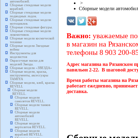
автомобилей.
>
Сборные стендовые модели
Сборные модели автомоби
кораблей.
Сборные стендовые модели
подводных лодок.
Сборные стендовые модели
мотоциклов.
Сборные стендовые фигуры.
Сборные стендовые модели
Важно:
уважаемые пок
локомотивов.
Сборные модели космической
техники
в магазин на Рязанско
Сборные модели Звездные
войны
телефоны 8 903 200-85
Инструменты для
моделистов
Окрасочные маски для
Адрес магазина на Рязанском п
моделей Звезда.
Сборные модели «ЗВЕЗДА»
павильон 2-22. В шаговой дост
Сборные модели, краска,
инструменты, аксессуары
TAMIYA
Время работы магазина на Ряз
Сборные модели, клей, краска
работает ежедневно, принимает
REVELL
Сборные модели
доставка.
REVELL.
Сборные модели
самолетов REVELL.
Сборные модели танков
REVELL.
Сборные модели
автомобилей
REVELL.
Сборные модели
вертолетов REVELL.
Сборные модели
Сборные модел
кораблей REVELL.