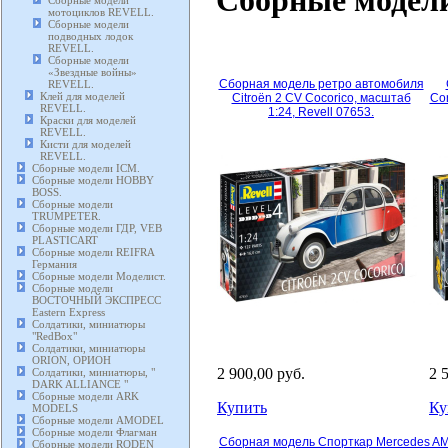
Сборные модели
мотоциклов REVELL.
Сборные модели
подводных лодок
REVELL.
Сборные модели
«Звездные войны»
Сборная модель ретро автомобиля
REVELL.
Клей для моделей
Citroën 2 CV Cocorico, масштаб
Cor
REVELL.
1:24, Revell 07653.
Краски для моделей
REVELL.
Кисти для моделей
REVELL.
Сборные модели ICM.
Сборные модели HOBBY
BOSS.
Сборные модели
TRUMPETER.
Сборные модели ГДР, VEB
PLASTICART
Сборные модели REIFRA
Германия
Сборные модели Моделист.
Сборные модели
ВОСТОЧНЫЙ ЭКСПРЕСС
Eastern Express
Солдатики, миниатюры
"RedBox"
Солдатики, миниатюры
ORION, ОРИОН
2 900,00 руб.
2 
Солдатики, миниатюры, "
DARK ALLIANCE "
Сборные модели ARK
Купить
Ку
MODELS
Сборные модели AMODEL
Сборные модели Флагман
Сборная модель Спорткар Mercedes A
Сборные модели RODEN