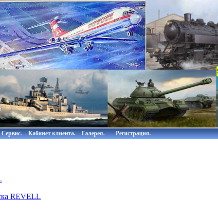
Сервис.
Кабинет клиента.
Галерея.
Регистрация.
.
аска REVELL