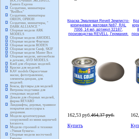
ВОСТОЧНЫЙ ЭКСПРЕСС
Eastern Express
Солдатики, миниатюры
"RedBox"
Солдатики, миниатюры
ORION, ОРИОН
Краска Эмалевая Revell Землисто-
Кра
Солдатики, миниатюры, "
коричневая, матовая №87, RAL
кор
DARK ALLIANCE "
7006, 14 мл, артикул 32187,
8
Сборные модели ARK
производства REVELL, Германия.
про
MODELS
Сборные модели AMODEL
Сборные модели Флагман
Сборные модели RODEN
Сборные модели Скиф, SKIF
Сборные модели Master Box
Сборные модели, автомобили
в деталях, AVD MODELS.
Клей для сборных моделей.
Краски для моделей.
KAV models Окрасочные
маски, фототравление,
элементы диорам, для
моделей.
Боксы, футляры для моделей
Витрины подставки для
стендовых моделей
Декали для сборных моделей,
фирма REVARO
Ландшафты, деревья, травяное
покрытия аксессуары к
диорамам.
162,53 руб.
464,37 руб.
162
Модели архитектурных
сооружений из мини кирпичей
keranova.
Купить
Куп
Модели строений и техники
«Умная бумага».
Сборные модели восточной
Краски
Европы.