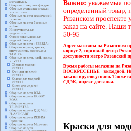
Важно:
уважаемые пок
мотоциклов.
Сборные стендовые фигуры.
Сборные стендовые модели
определенный товар, 
локомотивов.
Сборные модели космической
Рязанском проспекте 
техники
Сборные модели Звездные
заказ на сайте. Наши 
войны
Инструменты для
50-95
моделистов
Окрасочные маски для
моделей Звезда.
Сборные модели «ЗВЕЗДА»
Адрес магазина на Рязанском п
Сборные модели, краска,
корпус 2, торговый центр Ряза
инструменты, аксессуары
TAMIYA
доступности метро Рязанский п
Сборные модели, клей, краска
REVELL
Сборные модели
Время работы магазина на Ряза
REVELL.
ВОСКРЕСЕНЬЕ - выходной. Инт
Клей для моделей
REVELL.
заказы круглосуточно. Также в
Краски для моделей
СДЭК, яндекс доставка.
REVELL.
Кисти для моделей
REVELL.
Сборные модели ICM.
Сборные модели HOBBY
BOSS.
Сборные модели
TRUMPETER.
Сборные модели ГДР, VEB
PLASTICART
Сборные модели REIFRA
Германия
Краски для мо
Сборные модели Моделист.
Сборные модели