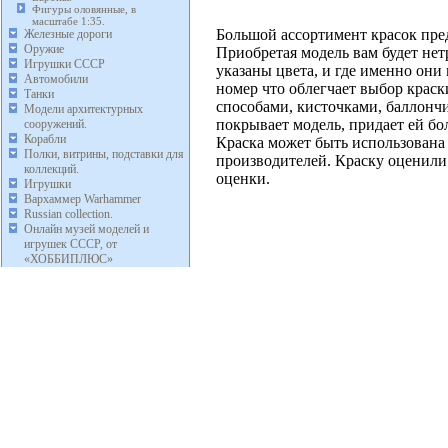
Фигуры оловянные, в
масштабе 1:35.
Большой ассортимент красок пре
Железные дороги
Оружие
Приобретая модель вам будет нет
Игрушки СССР
указаны цвета, и где именно они
Автомобили
номер что облегчает выбор краск
Танки
способами, кисточками, баллонч
Модели архитектурных
покрывает модель, придает ей бо
сооружений.
Корабли
Краска может быть использована
Полки, витрины, подставки для
производителей. Краску оценили 
коллекций.
оценки.
Игрушки
Вархаммер Warhammer
Russian collection.
Онлайн музей моделей и
игрушек СССР, от
«ХОББИПЛЮС»