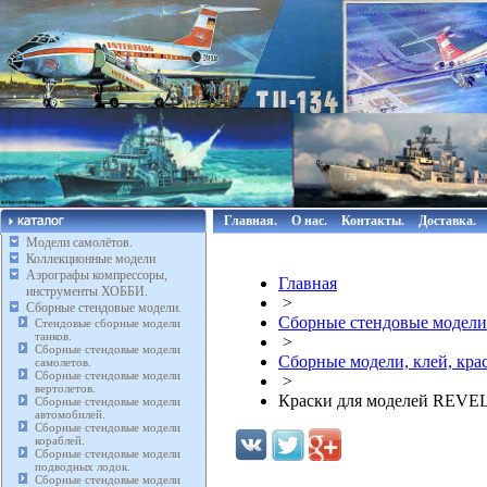
Главная.
О нас.
Контакты.
Доставка.
Модели самолётов.
Коллекционные модели
Аэрографы компрессоры,
Главная
инструменты ХОББИ.
>
Сборные стендовые модели.
Сборные стендовые модели
Стендовые сборные модели
танков.
>
Сборные стендовые модели
Сборные модели, клей, кр
самолетов.
Сборные стендовые модели
>
вертолетов.
Краски для моделей REVE
Сборные стендовые модели
автомобилей.
Сборные стендовые модели
кораблей.
Сборные стендовые модели
подводных лодок.
Сборные стендовые модели