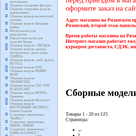
перед приездом в мага
мотоциклов.
Сборные стендовые фигуры.
оформите заказ на сай
Сборные стендовые модели
локомотивов.
Сборные модели космической
Адрес магазина на Рязанском п
техники
Сборные модели Звездные
Рязанский, второй этаж павиль
войны
Инструменты для
моделистов
Время работы магазина на Ряз
Окрасочные маски для
Интернет-магазин работает еже
моделей Звезда.
Сборные модели «ЗВЕЗДА»
курьером достависта, СДЭК, ян
Сборные модели, краска,
инструменты, аксессуары
TAMIYA
Сборные модели, клей, краска
REVELL
Сборные модели ICM.
Сборные модели HOBBY
BOSS.
Сборные модели
TRUMPETER.
Сборные модели ГДР, VEB
Cборные модел
PLASTICART
Сборные модели REIFRA
Германия
Сборные модели Моделист.
Сборные модели
ВОСТОЧНЫЙ ЭКСПРЕСС
Eastern Express
Товары 1 - 20 из 125
Солдатики, миниатюры
"RedBox"
Страницы:
Солдатики, миниатюры
ORION, ОРИОН
Солдатики, миниатюры, "
←
DARK ALLIANCE "
1