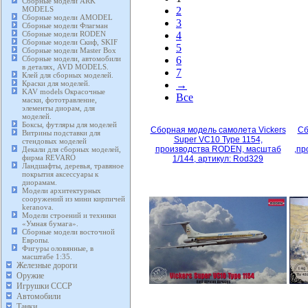
Сборные модели ARK
MODELS
2
Сборные модели AMODEL
3
Сборные модели Флагман
Сборные модели RODEN
4
Сборные модели Скиф, SKIF
5
Сборные модели Master Box
Сборные модели, автомобили
6
в деталях, AVD MODELS.
7
Клей для сборных моделей.
Краски для моделей.
→
KAV models Окрасочные
Все
маски, фототравление,
элементы диорам, для
моделей.
Боксы, футляры для моделей
Сборная модель самолета Vickers
Сб
Витрины подставки для
Super VC10 Type 1154,
стендовых моделей
производства RODEN, масштаб
,пр
Декали для сборных моделей,
фирма REVARO
1/144, артикул: Rod329
Ландшафты, деревья, травяное
покрытия аксессуары к
диорамам.
Модели архитектурных
сооружений из мини кирпичей
keranova.
Модели строений и техники
«Умная бумага».
Сборные модели восточной
Европы.
Фигуры оловянные, в
масштабе 1:35.
Железные дороги
Оружие
Игрушки СССР
Автомобили
Танки