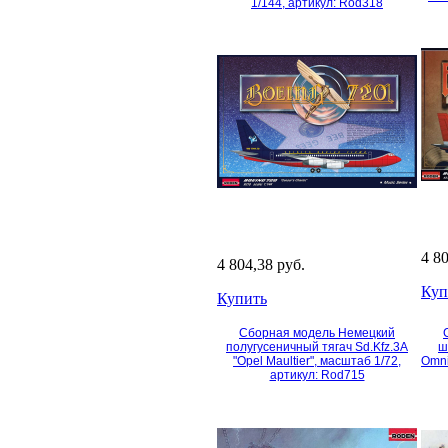
1/144, артикул: Rod318
4 8
4 804,38 руб.
Куп
Купить
Сборная модель Немецкий
полугусеничный тягач Sd.Kfz.3A
ш
"Opel Maultier", масштаб 1/72,
Omni
артикул: Rod715