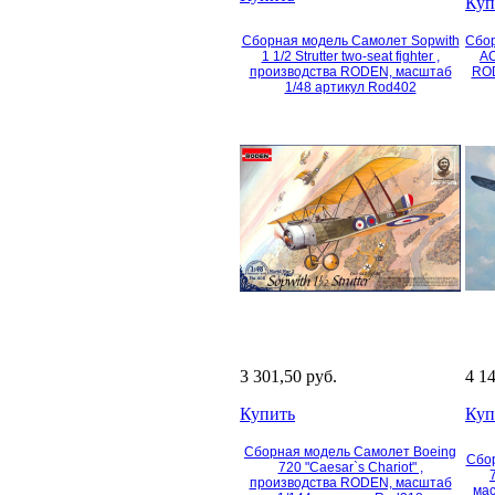
Куп
Сборная модель Самолет Sopwith
Сбор
1 1/2 Strutter two-seat fighter ,
АC
производства RODEN, масштаб
ROD
1/48 артикул Rod402
3 301,50 руб.
4 1
Купить
Куп
Сборная модель Самолет Boeing
Сбо
720 "Caesar`s Chariot" ,
производства RODEN, масштаб
мас