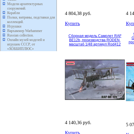
Модели архитектурных
сооружений.
Корабли
4 804,38 руб.
4 1
Полки, витрины, подставки для
коллекций.
Купить
Куп
Игрушки
Вархаммер Warhammer
Russian collection.
Сборная модель Самолет RAF
G
Онлайн музей моделей и
BE12b, производства RODEN,
пр
игрушек СССР, от
масштаб 1/48 артикул Rod412
«ХОББИПЛЮС»
4 140,36 руб.
5 0
Купить