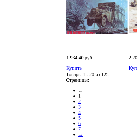
1 934,40 руб.
2 2
Купить
Куп
Товары 1 - 20 из 125
Страницы:
←
1
2
3
4
5
6
7
→