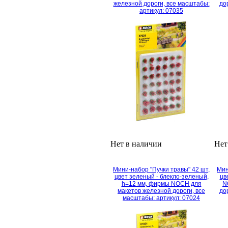
железной дороги, все масштабы:
до
артикул: 07035
Нет в наличии
Нет
Мини-набор "Пучки травы" 42 шт,
Мин
цвет зеленый - блекло-зеленый,
цв
h=12 мм, фирмы NOCH для
N
макетов железной дороги, все
до
масштабы: артикул: 07024