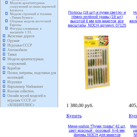
Модели архитектурных
сооружений из мини кирпичей
keranova.
Полосы (18 шт) и пучки светло- и
На
Модели строений и техники
тёмно-зелёной травы (18 шт)
«Умная бумага».
высотой 6 мм для макетов, все
жел
Сборные модели восточной
Европы.
масштабы, NOCH артикул: 07125
Фигуры оловянные, в
масштабе 1:35.
Железные дороги
Оружие
Игрушки СССР
Автомобили
Танки
Модели архитектурных
сооружений.
Корабли
Полки, витрины, подставки для
коллекций.
Игрушки
Вархаммер Warhammer
Russian collection.
Онлайн музей моделей и
игрушек СССР, от
«ХОББИПЛЮС»
1 380,00 руб.
405
Купить
Куп
Мини-набор "Пучки травы" 42 шт,
Мин
цвет красный - розовый, h=6 мм,
цв
фирмы NOCH для макетов
N