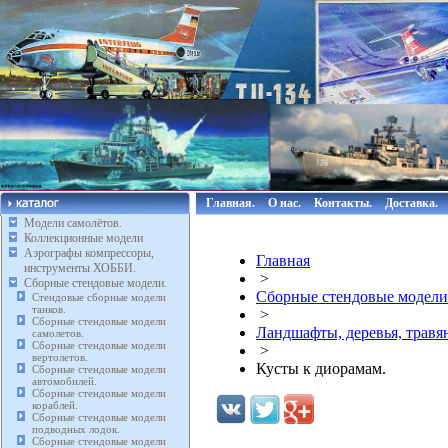
Главная.
О нас.
Контакты.
Доставка.
Модели самолётов.
Коллекционные модели
Аэрографы компрессоры,
Главная
инструменты ХОББИ.
>
Сборные стендовые модели.
Сборные стендовые модели
Стендовые сборные модели
танков.
>
Сборные стендовые модели
Ландшафты, деревья, травя
самолетов.
Сборные стендовые модели
>
вертолетов.
Кусты к диорамам.
Сборные стендовые модели
автомобилей.
Сборные стендовые модели
кораблей.
Сборные стендовые модели
подводных лодок.
Сборные стендовые модели