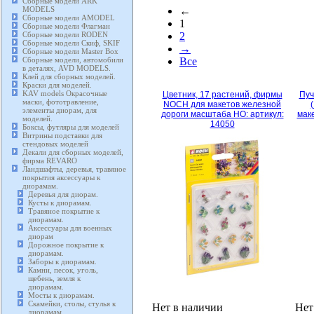
Сборные модели ARK
MODELS
←
Сборные модели AMODEL
1
Сборные модели Флагман
Сборные модели RODEN
2
Сборные модели Скиф, SKIF
→
Сборные модели Master Box
Сборные модели, автомобили
Все
в деталях, AVD MODELS.
Клей для сборных моделей.
Краски для моделей.
KAV models Окрасочные
Цветник, 17 растений, фирмы
Пуч
маски, фототравление,
NOCH для макетов железной
элементы диорам, для
дороги масштаба HO: артикул:
маке
моделей.
14050
Боксы, футляры для моделей
Витрины подставки для
стендовых моделей
Декали для сборных моделей,
фирма REVARO
Ландшафты, деревья, травяное
покрытия аксессуары к
диорамам.
Деревья для диорам.
Кусты к диорамам.
Травяное покрытие к
диорамам.
Аксессуары для военных
диорам
Дорожное покрытие к
диорамам.
Заборы к диорамам.
Камни, песок, уголь,
щебень, земля к
диорамам.
Мосты к диорамам.
Скамейки, столы, стулья к
Нет в наличии
Нет
диорамам.