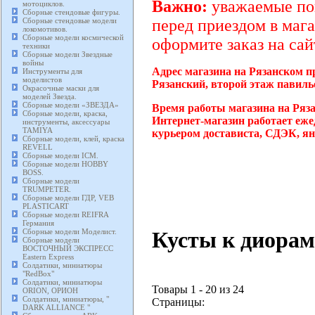
Важно:
уважаемые пок
мотоциклов.
Сборные стендовые фигуры.
Сборные стендовые модели
перед приездом в мага
локомотивов.
Сборные модели космической
оформите заказ на сай
техники
Сборные модели Звездные
войны
Адрес магазина на Рязанском п
Инструменты для
моделистов
Рязанский, второй этаж павиль
Окрасочные маски для
моделей Звезда.
Сборные модели «ЗВЕЗДА»
Время работы магазина на Ряз
Сборные модели, краска,
Интернет-магазин работает еже
инструменты, аксессуары
TAMIYA
курьером достависта, СДЭК, ян
Сборные модели, клей, краска
REVELL
Сборные модели ICM.
Сборные модели HOBBY
BOSS.
Сборные модели
TRUMPETER.
Сборные модели ГДР, VEB
PLASTICART
Сборные модели REIFRA
Германия
Кусты к диорам
Сборные модели Моделист.
Сборные модели
ВОСТОЧНЫЙ ЭКСПРЕСС
Eastern Express
Солдатики, миниатюры
"RedBox"
Солдатики, миниатюры
Товары 1 - 20 из 24
ORION, ОРИОН
Солдатики, миниатюры, "
Страницы:
DARK ALLIANCE "