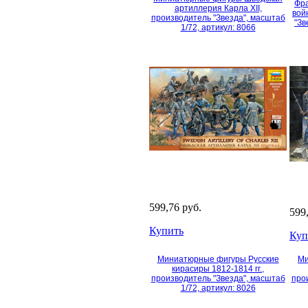
Фра
артиллерия Карла XII,
вой
производитель "Звезда", масштаб
"Зв
1/72, артикул: 8066
599,76 руб.
599
Купить
Куп
Миниатюрные фигуры Русские
Ми
кирасиры 1812-1814 гг.,
производитель "Звезда", масштаб
про
1/72, артикул: 8026