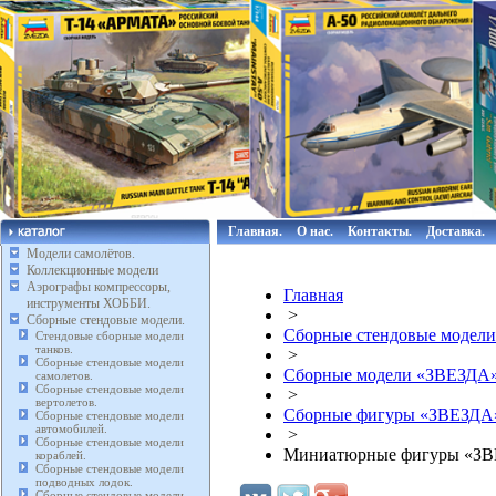
Главная.
О нас.
Контакты.
Доставка.
Модели самолётов.
Коллекционные модели
Аэрографы компрессоры,
Главная
инструменты ХОББИ.
>
Сборные стендовые модели.
Сборные стендовые модели
Стендовые сборные модели
танков.
>
Сборные стендовые модели
Сборные модели «ЗВЕЗДА
самолетов.
Сборные стендовые модели
>
вертолетов.
Сборные фигуры «ЗВЕЗДА
Сборные стендовые модели
автомобилей.
>
Сборные стендовые модели
Миниатюрные фигуры «ЗВЕ
кораблей.
Сборные стендовые модели
подводных лодок.
Сборные стендовые модели