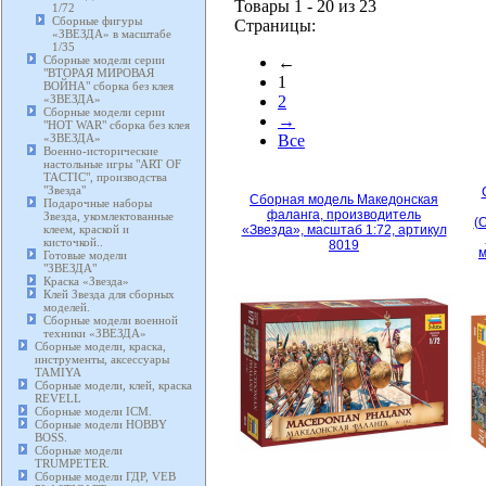
Товары 1 - 20 из 23
1/72
Сборные фигуры
Страницы:
«ЗВЕЗДА» в масштабе
1/35
Сборные модели серии
←
"ВТОРАЯ МИРОВАЯ
1
ВОЙНА" сборка без клея
«ЗВЕЗДА»
2
Сборные модели серии
→
"HOT WAR" сборка без клея
«ЗВЕЗДА»
Все
Военно-исторические
настольные игры "ART OF
TACTIC", производства
"Звезда"
Сборная модель Македонская
Подарочные наборы
фаланга, производитель
Звезда, укомлектованные
(
клеем, краской и
«Звезда», масштаб 1:72, артикул
кисточкой..
8019
м
Готовые модели
"ЗВЕЗДА"
Краска «Звезда»
Клей Звезда для сборных
моделей.
Сборные модели военной
техники «ЗВЕЗДА»
Сборные модели, краска,
инструменты, аксессуары
TAMIYA
Сборные модели, клей, краска
REVELL
Сборные модели ICM.
Сборные модели HOBBY
BOSS.
Сборные модели
TRUMPETER.
Сборные модели ГДР, VEB