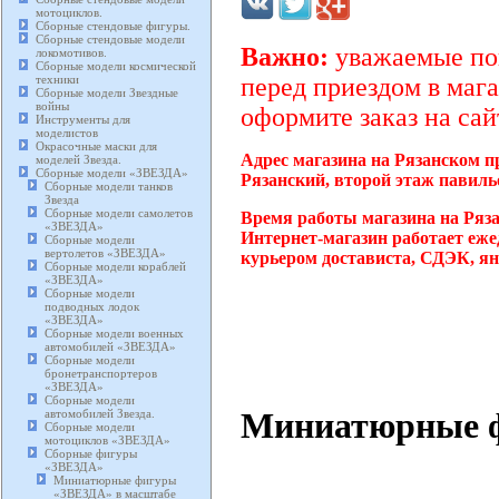
мотоциклов.
Сборные стендовые фигуры.
Сборные стендовые модели
Важно:
уважаемые пок
локомотивов.
Сборные модели космической
техники
перед приездом в мага
Сборные модели Звездные
войны
оформите заказ на сай
Инструменты для
моделистов
Окрасочные маски для
Адрес магазина на Рязанском п
моделей Звезда.
Сборные модели «ЗВЕЗДА»
Рязанский, второй этаж павиль
Сборные модели танков
Звезда
Сборные модели самолетов
Время работы магазина на Ряз
«ЗВЕЗДА»
Интернет-магазин работает еже
Сборные модели
вертолетов «ЗВЕЗДА»
курьером достависта, СДЭК, ян
Сборные модели кораблей
«ЗВЕЗДА»
Сборные модели
подводных лодок
«ЗВЕЗДА»
Сборные модели военных
автомобилей «ЗВЕЗДА»
Сборные модели
бронетранспортеров
«ЗВЕЗДА»
Сборные модели
Миниатюрные ф
автомобилей Звезда.
Сборные модели
мотоциклов «ЗВЕЗДА»
Сборные фигуры
«ЗВЕЗДА»
Миниатюрные фигуры
«ЗВЕЗДА» в масштабе