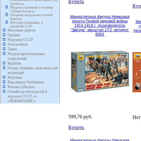
Купить
keranova.
Куп
Модели строений и техники
«Умная бумага».
Сборные модели восточной
Миниатюрные фигуры Немецкая
Европы.
пехота Первой мировой войны
Ми
Фигуры оловянные, в
1914-1918 г., производитель
г
масштабе 1:35.
"Звезда", масштаб 1/72, артикул:
Железные дороги
про
8083
Оружие
Игрушки СССР
Автомобили
Танки
Модели архитектурных
сооружений.
Корабли
Полки, витрины, подставки для
коллекций.
Игрушки
Вархаммер Warhammer
Russian collection.
Онлайн музей моделей и
игрушек СССР, от
«ХОББИПЛЮС»
599,76 руб.
Нет
Купить
Миниатюрные фигуры Шведская