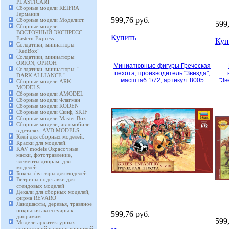
PLASTICART
Сборные модели REIFRA
Германия
599,76 руб.
Сборные модели Моделист.
599
Сборные модели
ВОСТОЧНЫЙ ЭКСПРЕСС
Купить
Eastern Express
Куп
Солдатики, миниатюры
"RedBox"
Солдатики, миниатюры
ORION, ОРИОН
Миниатюрные фигуры Греческая
Солдатики, миниатюры, "
пехота, производитель "Звезда",
DARK ALLIANCE "
масштаб 1/72, артикул: 8005
"Зв
Сборные модели ARK
MODELS
Сборные модели AMODEL
Сборные модели Флагман
Сборные модели RODEN
Сборные модели Скиф, SKIF
Сборные модели Master Box
Сборные модели, автомобили
в деталях, AVD MODELS.
Клей для сборных моделей.
Краски для моделей.
KAV models Окрасочные
маски, фототравление,
элементы диорам, для
моделей.
Боксы, футляры для моделей
Витрины подставки для
стендовых моделей
Декали для сборных моделей,
фирма REVARO
Ландшафты, деревья, травяное
покрытия аксессуары к
599,76 руб.
диорамам.
599
Модели архитектурных
сооружений из мини кирпичей