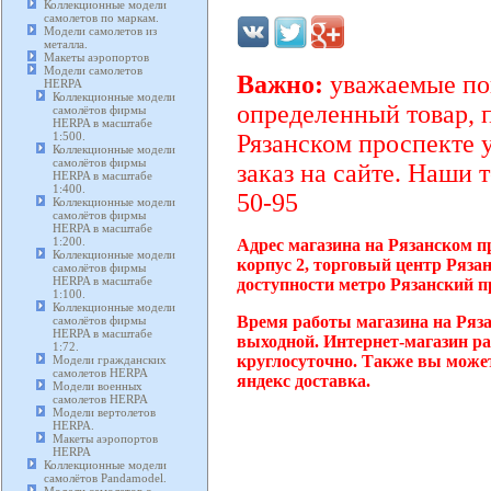
Коллекционные модели
самолетов по маркам.
Модели самолетов из
металла.
Макеты аэропортов
Модели самолетов
Важно:
уважаемые пок
HERPA
Коллекционные модели
определенный товар, 
самолётов фирмы
HERPA в масштабе
1:500.
Рязанском проспекте 
Коллекционные модели
самолётов фирмы
заказ на сайте. Наши 
HERPA в масштабе
1:400.
50-95
Коллекционные модели
самолётов фирмы
HERPA в масштабе
1:200.
Адрес магазина на Рязанском п
Коллекционные модели
корпус 2, торговый центр Ряза
самолётов фирмы
HERPA в масштабе
доступности метро Рязанский п
1:100.
Коллекционные модели
Время работы магазина на Ряза
самолётов фирмы
HERPA в масштабе
выходной. Интернет-магазин ра
1:72.
круглосуточно. Также вы может
Модели гражданских
самолетов HERPA
яндекс доставка.
Модели военных
самолетов HERPA
Модели вертолетов
HERPA.
Макеты аэропортов
HERPA
Коллекционные модели
самолётов Pandamodel.