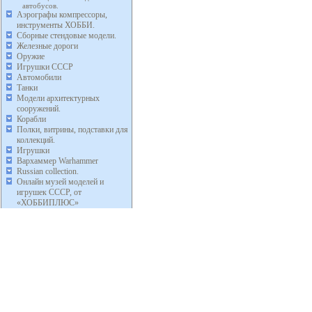
автобусов.
Аэрографы компрессоры,
инструменты ХОББИ.
Сборные стендовые модели.
Железные дороги
Оружие
Игрушки СССР
Автомобили
Танки
Модели архитектурных
сооружений.
Корабли
Полки, витрины, подставки для
коллекций.
Игрушки
Вархаммер Warhammer
Russian collection.
Онлайн музей моделей и
игрушек СССР, от
«ХОББИПЛЮС»