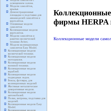
Модели самолетов с
освещением салона.
Модели самолётов,
крылья.
Коллекционные
Демонстрационные
площадки и подставки для
авиамоделей самолётов и
фирмы HERPA в
вертолётов.
Оловянные модели
самолетов
Коллекционные модели
вертолетов.
Модели самолётов и
Коллекционные модели самол
ракетно-космической
техники Avitex.
Модели коллекционных
самолетов Easy Model.
Коллекционные модели
космической техники.
Коллекционные модели
мотоциклов.
Коллекционные модели
военной техники.
Коллекционные модели
кораблей.
Коллекционные модели
подводных лодок.
Боксы, футляры, для
коллекционных моделей
Жестяные металлические
декоративные модели.
Коллекционные модели
автомобилей.
Полки, витрины, подставки для
моделей.
Коллекционные модели Easy
Model.
Коллекционные модели