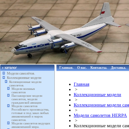
Главная.
О нас.
Контакты.
Доставка.
Модели самолётов.
Коллекционные модели
Коллекционные модели
Главная
самолетов.
Модели военных
>
самолетов
Коллекционные модели
Пассажирские модели
самолетов, модели
>
гражданской авиации
Коллекционные модели сам
Модели самолетов
Российского производства,
>
готовые и под заказ любых
Модели самолетов HERPA
авиакомпаний и марок
самолетов.
>
Модели самолетов ведущих
Коллекционные модели сам
авиакомпаний мира.