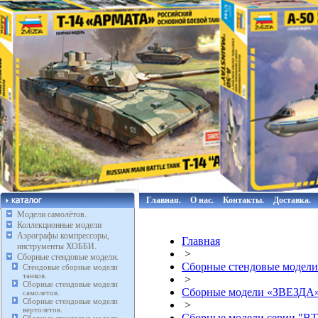
Главная.
О нас.
Контакты.
Доставка.
Модели самолётов.
Коллекционные модели
Аэрографы компрессоры,
Главная
инструменты ХОББИ.
>
Сборные стендовые модели.
Сборные стендовые модели
Стендовые сборные модели
танков.
>
Сборные стендовые модели
Сборные модели «ЗВЕЗДА
самолетов.
Сборные стендовые модели
>
вертолетов.
Сборные модели серии "