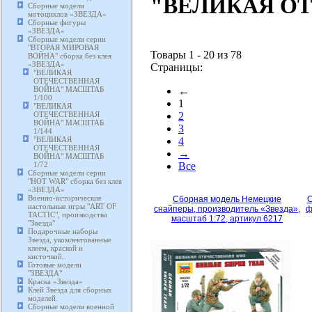
"ВЕЛИКАЯ ОТ
Сборные модели
мотоциклов «ЗВЕЗДА»
Сборные фигуры
«ЗВЕЗДА»
Сборные модели серии
"ВТОРАЯ МИРОВАЯ
Товары 1 - 20 из 78
ВОЙНА" сборка без клея
«ЗВЕЗДА»
Страницы:
"ВЕЛИКАЯ
ОТЕЧЕСТВЕННАЯ
ВОЙНА" МАСШТАБ
←
1/100
1
"ВЕЛИКАЯ
ОТЕЧЕСТВЕННАЯ
2
ВОЙНА" МАСШТАБ
3
1/144
"ВЕЛИКАЯ
4
ОТЕЧЕСТВЕННАЯ
→
ВОЙНА" МАСШТАБ
1/72
Все
Сборные модели серии
"HOT WAR" сборка без клея
«ЗВЕЗДА»
Военно-исторические
Сборная модель Немецкие
С
настольные игры "ART OF
снайперы, производитель «Звезда»,
ф
TACTIC", производства
масштаб 1:72, артикул 6217
"Звезда"
Подарочные наборы
Звезда, укомлектованные
клеем, краской и
кисточкой..
Готовые модели
"ЗВЕЗДА"
Краска «Звезда»
Клей Звезда для сборных
моделей.
Сборные модели военной