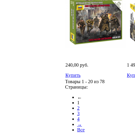
240,00 руб.
1 4
Купить
Куп
Товары 1 - 20 из 78
Страницы:
←
1
2
3
4
→
Все