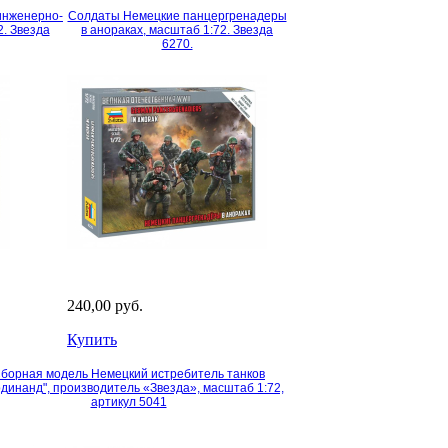
инженерно-
Солдаты Немецкие панцергренадеры
2. Звезда
в анораках, масштаб 1:72. Звезда
6270.
240,00 руб.
Купить
борная модель Немецкий истребитель танков
динанд", производитель «Звезда», масштаб 1:72,
артикул 5041