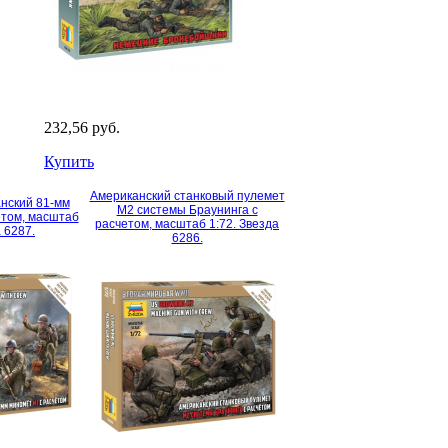
232,56 руб.
Купить
Американский станковый пулемет
нский 81-мм
М2 системы Браунинга с
ётом, масштаб
расчетом, масштаб 1:72. Звезда
а 6287.
6286.