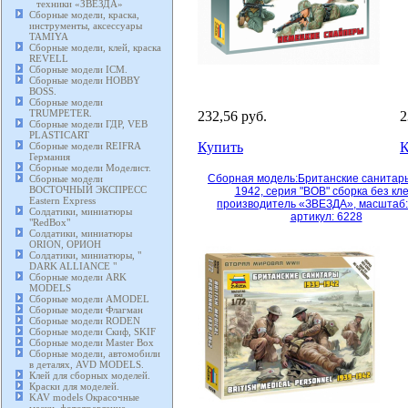
техники «ЗВЕЗДА»
Сборные модели, краска,
инструменты, аксессуары
TAMIYA
Сборные модели, клей, краска
REVELL
Сборные модели ICM.
Сборные модели HOBBY
BOSS.
Сборные модели
TRUMPETER.
232,56 руб.
2
Сборные модели ГДР, VEB
PLASTICART
Купить
К
Сборные модели REIFRA
Германия
Сборные модели Моделист.
Сборная модель:Британские санитар
Сборные модели
ВОСТОЧНЫЙ ЭКСПРЕСС
1942, серия "ВОВ" сборка без кле
Eastern Express
производитель «ЗВЕЗДА», масштаб: 
Солдатики, миниатюры
артикул: 6228
"RedBox"
Солдатики, миниатюры
ORION, ОРИОН
Солдатики, миниатюры, "
DARK ALLIANCE "
Сборные модели ARK
MODELS
Сборные модели AMODEL
Сборные модели Флагман
Сборные модели RODEN
Сборные модели Скиф, SKIF
Сборные модели Master Box
Сборные модели, автомобили
в деталях, AVD MODELS.
Клей для сборных моделей.
Краски для моделей.
KAV models Окрасочные