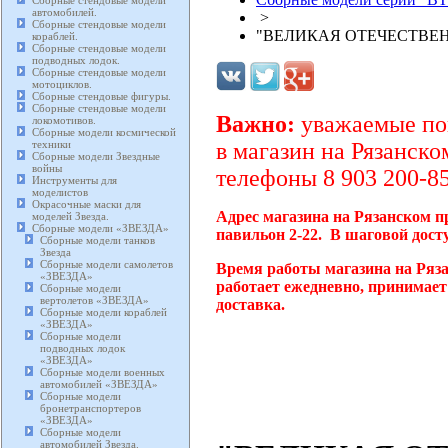
Сборные стендовые модели
автомобилей.
>
Сборные стендовые модели
"ВЕЛИКАЯ ОТЕЧЕСТВЕН
кораблей.
Сборные стендовые модели
подводных лодок.
Сборные стендовые модели
мотоциклов.
Сборные стендовые фигуры.
Сборные стендовые модели
Важно:
уважаемые пок
локомотивов.
Сборные модели космической
техники
в магазин на Рязанско
Сборные модели Звездные
войны
телефоны 8 903 200-85
Инструменты для
моделистов
Окрасочные маски для
Адрес магазина на Рязанском п
моделей Звезда.
Сборные модели «ЗВЕЗДА»
павильон 2-22. В шаговой дост
Сборные модели танков
Звезда
Сборные модели самолетов
Время работы магазина на Ряз
«ЗВЕЗДА»
работает ежедневно, принимает
Сборные модели
вертолетов «ЗВЕЗДА»
доставка.
Сборные модели кораблей
«ЗВЕЗДА»
Сборные модели
подводных лодок
«ЗВЕЗДА»
Сборные модели военных
автомобилей «ЗВЕЗДА»
Сборные модели
бронетранспортеров
«ЗВЕЗДА»
Сборные модели
автомобилей Звезда.