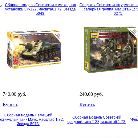
ь
Сборная модель Советская самоходная
Солдаты Советская штурмовая 
установка СУ-122, масштаб1:72. Звезда
саперная группа, масштаб 1:7
5043.
6271.
740,00 руб.
240,00 руб.
Купить
Купить
Сборная модель Немецкий
С
Сборная модель Советский
рхтяжелый танк Маус, масштаб 1:72.
"Фер
средний танк Т-28, масштаб 1:72.
Звезда 5073.