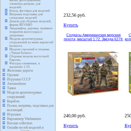
маски, фототравление,
элементы диорам, для
моделей.
Боксы, футляры для моделей
Витрины подставки для
232,56 руб.
стендовых моделей
Декали для сборных моделей,
Купить
фирма REVARO
Ландшафты, деревья, травяное
покрытия аксессуары к
Солдаты Американская морская
С
диорамам.
Модели архитектурных
пехота, масштаб 1:72. Звезда 6279.
кол
сооружений из мини кирпичей
keranova.
Модели строений и техники
«Умная бумага».
Сборные модели восточной
Европы.
Фигуры оловянные, в
масштабе 1:35.
Железные дороги
Оружие
Игрушки СССР
Автомобили
Танки
Модели архитектурных
сооружений.
Корабли
Полки, витрины, подставки для
коллекций.
Игрушки
240,00 руб.
250
Вархаммер Warhammer
Russian collection.
Купить
Ку
Онлайн музей моделей и