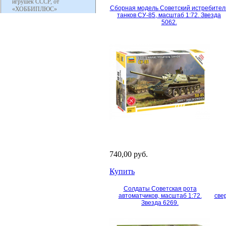
игрушек СССР, от
Сборная модель Советский истребител
«ХОББИПЛЮС»
танков СУ-85, масштаб 1:72. Звезда
5062.
740,00 руб.
Купить
Солдаты Советская рота
автоматчиков, масштаб 1:72.
све
Звезда 6269.