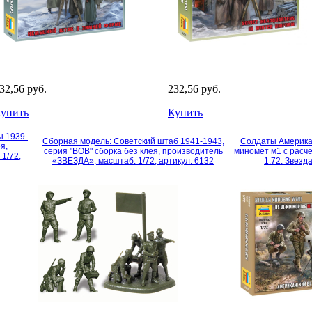
32,56 руб.
232,56 руб.
упить
Купить
ы 1939-
Сборная модель: Советский штаб 1941-1943,
Солдаты Америка
я,
серия "ВОВ" сборка без клея, производитель
миномёт м1 с расч
1/72,
«ЗВЕЗДА», масштаб: 1/72, артикул: 6132
1:72. Звезд