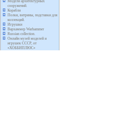
Модели архитектурных
сооружений.
Корабли
Полки, витрины, подставки для
коллекций.
Игрушки
Вархаммер Warhammer
Russian collection.
Онлайн музей моделей и
игрушек СССР, от
«ХОББИПЛЮС»