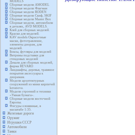
MODELS
Сборные модели AMODEL
Сборные модели Флагман
Сборные модели RODEN
Сборные модели Скиф, SKIF
Сборные модели Master Box
Сборные модели, автомобили
в деталях, AVD MODELS.
Клей для сборных моделей.
Краски для моделей.
KAV models Окрасочные
маски, фототравление,
элементы диорам, для
моделей.
Боксы, футляры для моделей
Витрины подставки для
стендовых моделей
Декали для сборных моделей,
фирма REVARO
Ландшафты, деревья, травяное
покрытия аксессуары к
диорамам.
Модели архитектурных
сооружений из мини кирпичей
keranova.
Модели строений и техники
«Умная бумага».
Сборные модели восточной
Европы.
Фигуры оловянные, в
масштабе 1:35.
Железные дороги
Оружие
Игрушки СССР
Автомобили
Танки