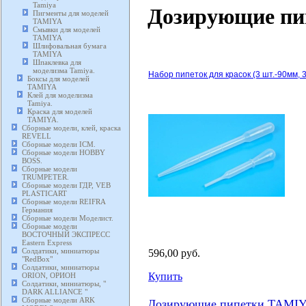
Tamiya
Дозирующие п
Пигменты для моделей
TAMIYA
Смывки для моделей
TAMIYA
Шлифовальная бумага
TAMIYA
Шпаклевка для
моделизма Tamiya.
Набор пипеток для красок (3 шт.-90мм, 3
Боксы для моделей
TAMIYA
Клей для моделизма
Tamiya.
Краска для моделей
TAMIYA.
Сборные модели, клей, краска
REVELL
Сборные модели ICM.
Сборные модели HOBBY
BOSS.
Сборные модели
TRUMPETER.
Сборные модели ГДР, VEB
PLASTICART
Сборные модели REIFRA
Германия
Сборные модели Моделист.
Сборные модели
ВОСТОЧНЫЙ ЭКСПРЕСС
Eastern Express
Солдатики, миниатюры
596,00 руб.
"RedBox"
Солдатики, миниатюры
Купить
ORION, ОРИОН
Солдатики, миниатюры, "
DARK ALLIANCE "
Сборные модели ARK
Дозирующие пипетки TAMI