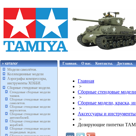
Главная.
О нас.
Контакты.
Доставка.
Модели самолётов.
Коллекционные модели
Аэрографы компрессоры,
Главная
инструменты ХОББИ.
>
Сборные стендовые модели.
Сборные стендовые модели
Стендовые сборные модели
танков.
>
Сборные стендовые модели
Сборные модели, краска, 
самолетов.
Сборные стендовые модели
>
вертолетов.
Аксессуары и инструмент
Сборные стендовые модели
автомобилей.
>
Сборные стендовые модели
Дозирующие пипетки TAM
кораблей.
Сборные стендовые модели
подводных лодок.
Сборные стендовые модели