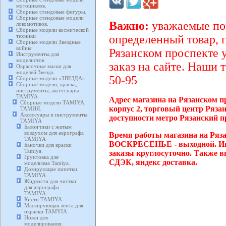
мотоциклов.
Сборные стендовые фигуры.
Сборные стендовые модели
Важно:
уважаемые пок
локомотивов.
Сборные модели космической
техники
определенный товар, 
Сборные модели Звездные
войны
Рязанском проспекте 
Инструменты для
моделистов
заказ на сайте. Наши 
Окрасочные маски для
моделей Звезда.
50-95
Сборные модели «ЗВЕЗДА»
Сборные модели, краска,
инструменты, аксессуары
TAMIYA
Адрес магазина на Рязанском п
Сборные модели TAMIYA,
корпус 2, торговый центр Ряза
ТАМИЯ.
Аксессуары и инструменты
доступности метро Рязанский п
TAMIYA
Балончики с жатым
воздухом для аэрографа
Время работы магазина на Ряза
TAMIYA
ВОСКРЕСЕНЬЕ - выходной. Инт
Баночки для краски
Tamiya.
заказы круглосуточно. Также в
Грунтовка для
СДЭК, яндекс доставка.
моделизма Tamiya.
Дозирующие пипетки
TAMIYA
Жидкости для чистки
для аэрографа
TAMIYA
Кисти TAMIYA
Маскирующая лента для
окраски TAMYIA.
Ножи для
моделирования