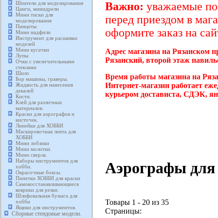
Шпатели для моделирования
Важно:
уважаемые пок
Цанги, минидрели
Мини тиски для
перед приездом в мага
моделирования
Пинцеты
оформите заказ на сай
Мини надфили
Инструмент для расшивки
моделей
Мини кусачки
Адрес магазина на Рязанском п
Лупы
Рязанский, второй этаж павиль
Очки с увеличительными
стеклами
Шило
Время работы магазина на Ряз
Бор машины, граверы.
Интернет-магазин работает еже
Жидкость для нанесения
декалей
курьером достависта, СДЭК, ян
Кисти.
Клей для различных
материалов.
Краски для аэрографов и
кисточек.
Линейки для ХОББИ
Маскировочная лента для
ХОББИ
Мини лобзики
Мини молотки.
Мини сверла.
Наборы инструментов для
Аэрографы для 
хобби.
Окрасочные боксы.
Пипетки ХОББИ для краски
Самовосстанавливающиеся
коврики для резки.
Шлифовальная бумага для
Товары 1 - 20 из 35
хобби
Ящики для инструментов.
Страницы:
Сборные стендовые модели.