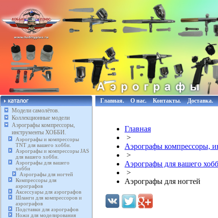
Главная.
О нас.
Контакты.
Доставка.
Модели самолётов.
Коллекционные модели
Аэрографы компрессоры,
Главная
инструменты ХОББИ.
>
Аэрографы и компрессоры
TNT для вашего хобби.
Аэрографы компрессоры, 
Аэрографы и компрессоры JAS
>
для вашего хобби.
Аэрографы для вашего
Аэрографы для вашего хоб
хобби
>
Аэрографы для ногтей
Компрессоры для
Аэрографы для ногтей
аэрографов
Аксессуары для аэрографов
Шланги для компрессоров и
аэрографов
Подставки для аэрографов
Ножи для моделирования