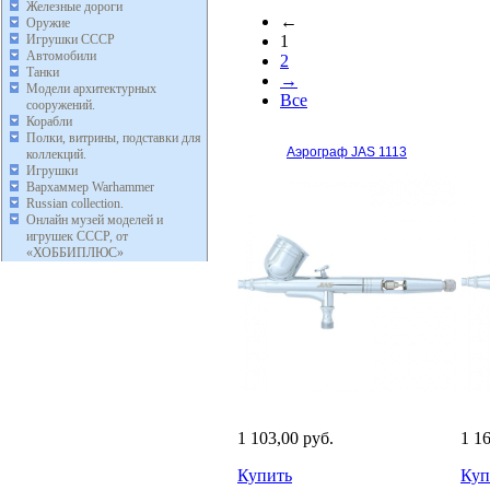
Железные дороги
←
Оружие
Игрушки СССР
1
Автомобили
2
Танки
→
Модели архитектурных
Все
сооружений.
Корабли
Полки, витрины, подставки для
Аэрограф JAS 1113
коллекций.
Игрушки
Вархаммер Warhammer
Russian collection.
Онлайн музей моделей и
игрушек СССР, от
«ХОББИПЛЮС»
1 103,00 руб.
1 1
Купить
Куп