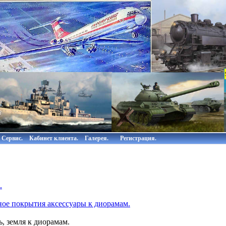
Сервис.
Кабинет клиента.
Галерея.
Регистрация.
.
ное покрытия аксессуары к диорамам.
ь, земля к диорамам.