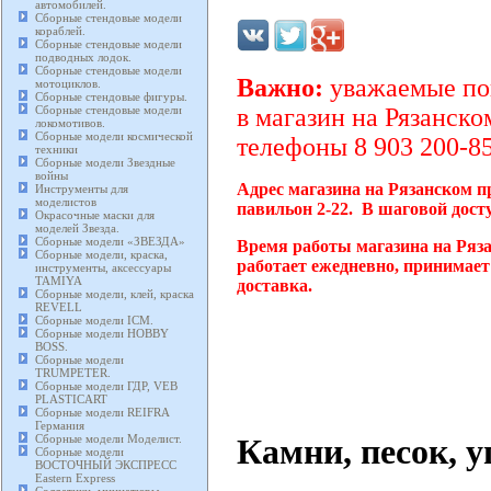
автомобилей.
Сборные стендовые модели
кораблей.
Сборные стендовые модели
подводных лодок.
Сборные стендовые модели
Важно:
уважаемые пок
мотоциклов.
Сборные стендовые фигуры.
Сборные стендовые модели
в магазин на Рязанско
локомотивов.
Сборные модели космической
телефоны 8 903 200-85
техники
Сборные модели Звездные
войны
Адрес магазина на Рязанском п
Инструменты для
моделистов
павильон 2-22. В шаговой дост
Окрасочные маски для
моделей Звезда.
Сборные модели «ЗВЕЗДА»
Время работы магазина на Ряз
Сборные модели, краска,
работает ежедневно, принимает
инструменты, аксессуары
TAMIYA
доставка.
Сборные модели, клей, краска
REVELL
Сборные модели ICM.
Сборные модели HOBBY
BOSS.
Сборные модели
TRUMPETER.
Сборные модели ГДР, VEB
PLASTICART
Сборные модели REIFRA
Германия
Камни, песок, у
Сборные модели Моделист.
Сборные модели
ВОСТОЧНЫЙ ЭКСПРЕСС
Eastern Express