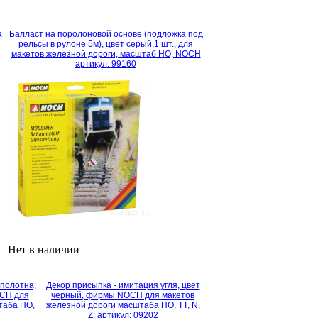
а
Балласт на поролоновой основе (подложка под
рельсы в рулоне 5м), цвет серый,1 шт., для
макетов железной дороги, масштаб HO, NOCH
артикул: 99160
Нет в наличии
полотна,
Декор присыпка - имитация угля, цвет
OCH для
черный, фирмы NOCH для макетов
таба HO,
железной дороги масштаба HO, TT, N,
Z: артикул: 09202