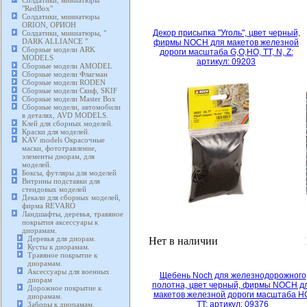
Солдатики, миниатюры
"RedBox"
Солдатики, миниатюры
ORION, ОРИОН
Декор присыпка "Уголь", цвет черный,
Солдатики, миниатюры, "
DARK ALLIANCE "
фирмы NOCH для макетов железной
Сборные модели ARK
дороги масштаба G,O,HO, TT, N, Z:
MODELS
артикул: 09203
Сборные модели AMODEL
Сборные модели Флагман
Сборные модели RODEN
Сборные модели Скиф, SKIF
Сборные модели Master Box
Сборные модели, автомобили
в деталях, AVD MODELS.
Клей для сборных моделей.
Краски для моделей.
KAV models Окрасочные
маски, фототравление,
элементы диорам, для
моделей.
Боксы, футляры для моделей
Витрины подставки для
стендовых моделей
Декали для сборных моделей,
фирма REVARO
Ландшафты, деревья, травяное
покрытия аксессуары к
диорамам.
Деревья для диорам.
Нет в наличии
Кусты к диорамам.
Травяное покрытие к
диорамам.
Аксессуары для военных
Щебень Noch для железнодорожного
диорам
полотна, цвет черный, фирмы NOCH д
Дорожное покрытие к
макетов железной дороги масштаба H
диорамам.
TT: артикул: 09376
Заборы к диорамам.