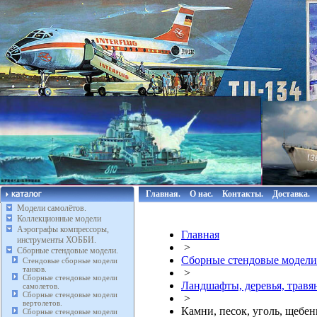
Главная.
О нас.
Контакты.
Доставка.
Модели самолётов.
Коллекционные модели
Аэрографы компрессоры,
Главная
инструменты ХОББИ.
>
Сборные стендовые модели.
Сборные стендовые модели
Стендовые сборные модели
танков.
>
Сборные стендовые модели
Ландшафты, деревья, травя
самолетов.
Сборные стендовые модели
>
вертолетов.
Камни, песок, уголь, щебен
Сборные стендовые модели