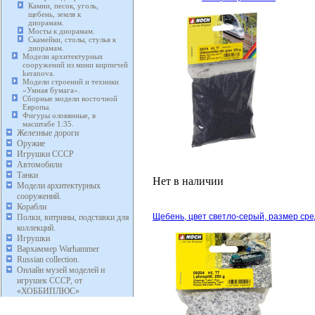
Камни, песок, уголь,
щебень, земля к
диорамам.
Мосты к диорамам.
Скамейки, столы, стулья к
диорамам.
Модели архитектурных
сооружений из мини кирпичей
keranova.
Модели строений и техники
«Умная бумага».
Сборные модели восточной
Европы.
Фигуры оловянные, в
масштабе 1:35.
Железные дороги
Оружие
Игрушки СССР
Автомобили
Танки
Нет в наличии
Модели архитектурных
сооружений.
Корабли
Щебень, цвет светло-серый, размер сре
Полки, витрины, подставки для
коллекций.
Игрушки
Вархаммер Warhammer
Russian collection.
Онлайн музей моделей и
игрушек СССР, от
«ХОББИПЛЮС»