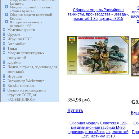
keranova.
Модели строений и техники
Сборная модель Российские
«Умная бумага».
про
танкисты, производства «Звезда»,
Сборные модели восточной
расч
Европы.
масштаб 1:35, артикул 3615
м
Фигуры оловянные, в
масштабе 1:35.
Железные дороги
Оружие
Игрушки СССР
Автомобили
Танки
Модели архитектурных
сооружений.
Корабли
Полки, витрины, подставки для
коллекций.
Игрушки
Вархаммер Warhammer
Russian collection.
Онлайн музей моделей и
игрушек СССР, от
354,96 руб.
«ХОББИПЛЮС»
428
Купить
Куп
Сборная модель Советская 122-
Сб
мм дивизионная гаубица М-30,
производства «Звезда», масштаб
Про
1:35, артикул 3510