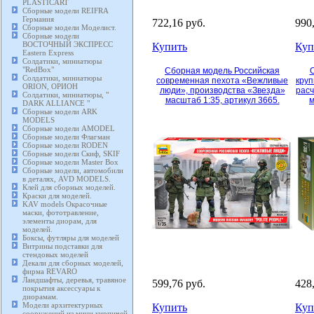
PLASTICART
Сборные модели REIFRA
Германия
722,16 руб.
990
Сборные модели Моделист.
Сборные модели
ВОСТОЧНЫЙ ЭКСПРЕСС
Купить
Куп
Eastern Express
Солдатики, миниатюры
"RedBox"
Сборная модель Российская
Солдатики, миниатюры
современная пехота «Вежливые
кру
ORION, ОРИОН
люди», производства «Звезда»
расч
Солдатики, миниатюры, "
масштаб 1:35, артикул 3665.
м
DARK ALLIANCE "
Сборные модели ARK
MODELS
Сборные модели AMODEL
Сборные модели Флагман
Сборные модели RODEN
Сборные модели Скиф, SKIF
Сборные модели Master Box
Сборные модели, автомобили
в деталях, AVD MODELS.
Клей для сборных моделей.
Краски для моделей.
KAV models Окрасочные
маски, фототравление,
элементы диорам, для
моделей.
Боксы, футляры для моделей
Витрины подставки для
стендовых моделей
Декали для сборных моделей,
фирма REVARO
Ландшафты, деревья, травяное
599,76 руб.
428
покрытия аксессуары к
диорамам.
Модели архитектурных
Купить
Куп
сооружений из мини кирпичей