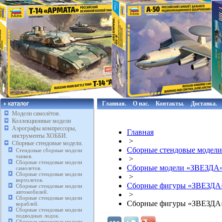
Главная.
О нас.
Контакты.
Доставка.
Модели самолётов.
Коллекционные модели
Аэрографы компрессоры,
Главная
инструменты ХОББИ.
>
Сборные стендовые модели.
Сборные стендовые модели
Стендовые сборные модели
танков.
>
Сборные стендовые модели
Сборные модели «ЗВЕЗДА
самолетов.
Сборные стендовые модели
>
вертолетов.
Сборные фигуры «ЗВЕЗДА
Сборные стендовые модели
автомобилей.
>
Сборные стендовые модели
Сборные фигуры «ЗВЕЗДА» 
кораблей.
Сборные стендовые модели
подводных лодок.
Сборные стендовые модели