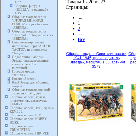
Товары 1 - 20 из 23
1/72
Сборные фигуры
Страницы:
«ЗВЕЗДА» в масштабе
1/35
Сборные модели серии
←
"ВТОРАЯ МИРОВАЯ
1
ВОЙНА" сборка без клея
«ЗВЕЗДА»
2
Сборные модели серии
→
"HOT WAR" сборка без клея
«ЗВЕЗДА»
Все
Военно-исторические
настольные игры "ART OF
TACTIC", производства
"Звезда"
Сборная модель Советские казаки
Сбо
Подарочные наборы
1941-1945, производитель
пр
Звезда, укомлектованные
«Звезда», масштаб 1:35, артикул
рас
клеем, краской и
3579
кисточкой..
Готовые модели
"ЗВЕЗДА"
Краска «Звезда»
Клей Звезда для сборных
моделей.
Сборные модели военной
техники «ЗВЕЗДА»
Сборные модели, краска,
инструменты, аксессуары
TAMIYA
Сборные модели, клей, краска
REVELL
Сборные модели ICM.
Сборные модели HOBBY
BOSS.
Сборные модели
TRUMPETER.
Сборные модели ГДР, VEB