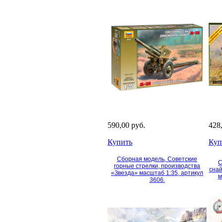
590,00 руб.
428
Купить
Куп
Сборная модель, Советские
С
горные стрелки, производства
снай
«Звезда» масштаб 1:35, артикул
м
3606.