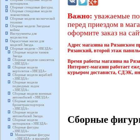
мотоциклов.
Сборные стендовые фигуры.
Сборные стендовые модели
Важно:
уважаемые пок
локомотивов.
Сборные модели космической
техники
перед приездом в мага
Сборные модели Звездные
войны
оформите заказ на сай
Инструменты для
моделистов
Окрасочные маски для
Адрес магазина на Рязанском п
моделей Звезда.
Сборные модели «ЗВЕЗДА»
Рязанский, второй этаж павиль
Сборные модели танков
Звезда
Сборные модели самолетов
Время работы магазина на Ряз
«ЗВЕЗДА»
Интернет-магазин работает еже
Сборные модели
вертолетов «ЗВЕЗДА»
курьером достависта, СДЭК, ян
Сборные модели кораблей
«ЗВЕЗДА»
Сборные модели
подводных лодок
«ЗВЕЗДА»
Сборные модели военных
автомобилей «ЗВЕЗДА»
Сборные модели
бронетранспортеров
«ЗВЕЗДА»
Сборные модели
Сборные фигур
автомобилей Звезда.
Сборные модели
мотоциклов «ЗВЕЗДА»
Сборные фигуры
«ЗВЕЗДА»
Миниатюрные фигуры
«ЗВЕЗДА» в масштабе