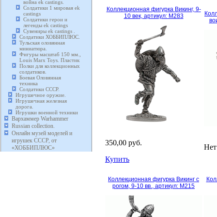
война ek castings.
Солдатики 1 мировая ek
Коллекционная фигурка Викинг, 9-
Колл
castings
10 век, артикул: M283
Солдатики герои и
вои
легенды ek castings
Сувениры ek castings .
Солдатики ХОББИПЛЮС.
Тульская оловянная
миниатюра.
Фигуры масштаб 150 мм.,
Louis Marx Toys. Пластик
Полки для коллекционных
солдатиков.
Боевая Оловянная
техника
Солдатики СССР.
Игрушечное оружие.
Игрушечная железная
дорога.
Игрушки военной техники
Вархаммер Warhammer
Russian collection.
Онлайн музей моделей и
игрушек СССР, от
350,00 руб.
Нет
«ХОББИПЛЮС»
Купить
Коллекционная фигурка Викинг с
Кол
рогом, 9-10 вв., артикул: M215