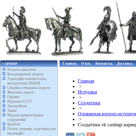
Главная.
О нас.
Контакты.
Доставка.
Модели самолётов.
Коллекционные модели
Аэрографы компрессоры,
Главная
инструменты ХОББИ.
>
Сборные стендовые модели.
Игрушки
Железные дороги
Оружие
>
Игрушки СССР
Солдатики
Автомобили
>
Танки
Оловянная военно-историче
Модели архитектурных
>
сооружений.
Корабли
Солдатики ek castings варв
Полки, витрины, подставки для
коллекций.