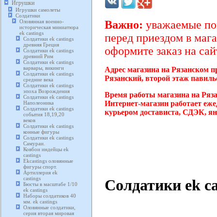
Игрушки
Игрушки самолеты
Солдатики
Оловянная военно-
Важно:
уважаемые пок
историческая миниатюра
ek castings
перед приездом в мага
Солдатики ek castings
древняя Греция
оформите заказ на сай
Солдатики ek castings
древний Рим
Солдатики ek castings
варвары, викинги
Адрес магазина на Рязанском п
Солдатики ek castings
Рязанский, второй этаж павиль
средние века
Солдатики ek castings
эпоха Возрождения
Время работы магазина на Ряз
Солдатики ek castings
Интернет-магазин работает еже
Наполеоника
Солдатики ek castings
курьером достависта, СДЭК, ян
события 18,19,20
веков
Солдатики ek castings
конные фигуры
Солдатики ek castings
Самураи.
Ковбои индейцы ek
castings
Ekcastings оловянные
фигуры спорт.
Артиллерия ek
castings
Солдатики ek ca
Бюсты в масштабе 1/10
ek castings
Наборы солдатиков 40
мм. ek castings
Оловянные солдатики,
серия вторая мировая